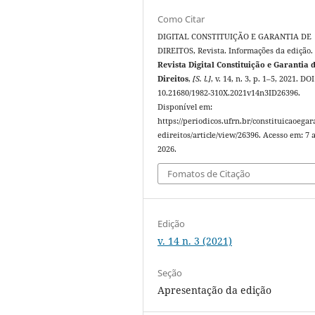
Como Citar
DIGITAL CONSTITUIÇÃO E GARANTIA DE
DIREITOS, Revista. Informações da edição.
Revista Digital Constituição e Garantia 
Direitos
,
[S. l.]
, v. 14, n. 3, p. 1–5, 2021. DOI
10.21680/1982-310X.2021v14n3ID26396.
Disponível em:
https://periodicos.ufrn.br/constituicaoegar
edireitos/article/view/26396. Acesso em: 7 
2026.
Fomatos de Citação
Edição
v. 14 n. 3 (2021)
Seção
Apresentação da edição