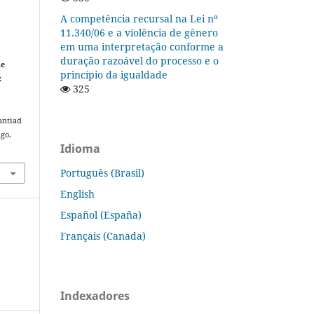
A competência recursal na Lei nº
11.340/06 e a violência de gênero
em uma interpretação conforme a
duração razoável do processo e o
de
princípio da igualdade
:
325
antiad
ago.
Idioma
Português (Brasil)
English
Español (España)
Français (Canada)
Indexadores