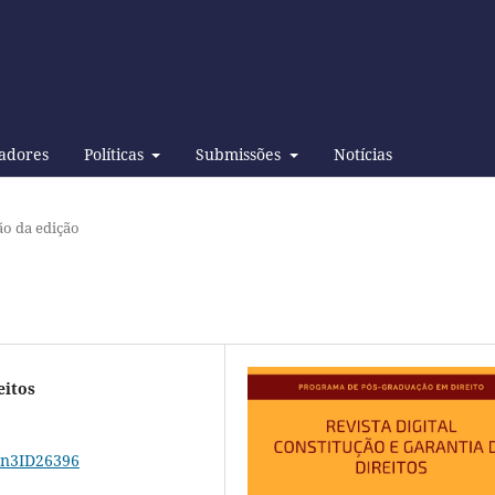
adores
Políticas
Submissões
Notícias
o da edição
eitos
14n3ID26396