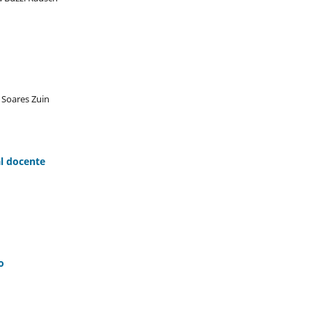
 Soares Zuin
l docente
o