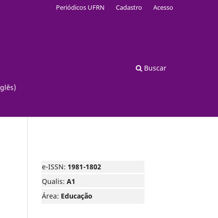
Periódicos UFRN
Cadastro
Acesso
Buscar
glês)
e-ISSN:
1981-1802
Qualis:
A1
Área:
Educação