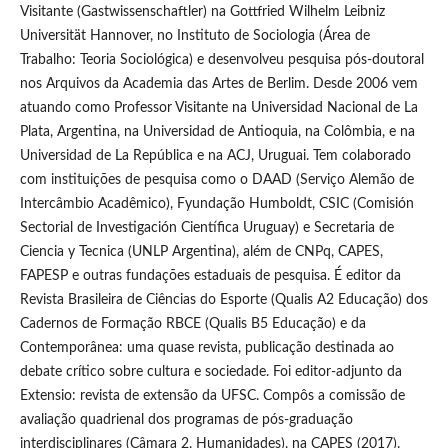
Visitante (Gastwissenschaftler) na Gottfried Wilhelm Leibniz
Universität Hannover, no Instituto de Sociologia (Área de
Trabalho: Teoria Sociológica) e desenvolveu pesquisa pós-doutoral
nos Arquivos da Academia das Artes de Berlim. Desde 2006 vem
atuando como Professor Visitante na Universidad Nacional de La
Plata, Argentina, na Universidad de Antioquia, na Colômbia, e na
Universidad de La República e na ACJ, Uruguai. Tem colaborado
com instituições de pesquisa como o DAAD (Serviço Alemão de
Intercâmbio Acadêmico), Fyundação Humboldt, CSIC (Comisión
Sectorial de Investigación Científica Uruguay) e Secretaria de
Ciencia y Tecnica (UNLP Argentina), além de CNPq, CAPES,
FAPESP e outras fundações estaduais de pesquisa. É editor da
Revista Brasileira de Ciências do Esporte (Qualis A2 Educação) dos
Cadernos de Formação RBCE (Qualis B5 Educação) e da
Contemporânea: uma quase revista, publicação destinada ao
debate crítico sobre cultura e sociedade. Foi editor-adjunto da
Extensio: revista de extensão da UFSC. Compôs a comissão de
avaliação quadrienal dos programas de pós-graduação
interdisciplinares (Câmara 2, Humanidades), na CAPES (2017).