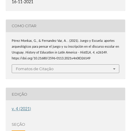
16-11-2021
COMO CITAR
Pérez Monkas, G., & Fernandez Vaz, A. . (2021). Juego y Escuela: aportes
arqueológicos para pensar el juego y su inscripción en el discurso escolar en
Uruguay.
History of Education in Latin America - HistELA
,
4
, e26149.
https://doi.org/10.21680/2596-0113.2021v4n0ID26149
Fomatos de Citação
EDIÇÃO
v. 4 (2021)
SEÇÃO