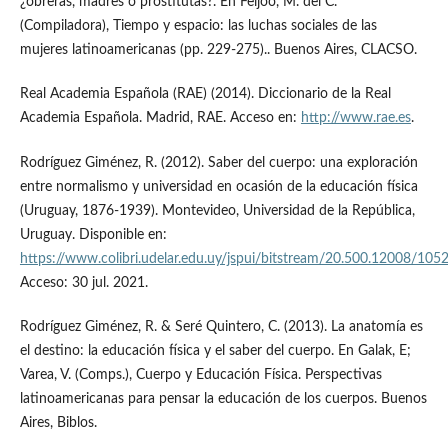
¿obreras, madres o prostitutas?. En Feijoó, M. del C.
(Compiladora), Tiempo y espacio: las luchas sociales de las
mujeres latinoamericanas (pp. 229-275).. Buenos Aires, CLACSO.
Real Academia Española (RAE) (2014). Diccionario de la Real
Academia Española. Madrid, RAE. Acceso en:
http://www.rae.es
.
Rodríguez Giménez, R. (2012). Saber del cuerpo: una exploración
entre normalismo y universidad en ocasión de la educación física
(Uruguay, 1876-1939). Montevideo, Universidad de la República,
Uruguay. Disponible en:
https://www.colibri.udelar.edu.uy/jspui/bitstream/20.500.12008/105
Acceso: 30 jul. 2021.
Rodríguez Giménez, R. & Seré Quintero, C. (2013). La anatomía es
el destino: la educación física y el saber del cuerpo. En Galak, E;
Varea, V. (Comps.), Cuerpo y Educación Física. Perspectivas
latinoamericanas para pensar la educación de los cuerpos. Buenos
Aires, Biblos.