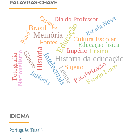
PALAVRAS-CHAVE
Criança
Escola Nova
Dia do Professor
Educação
Brasil
Piauí
Memória
Cultura Escolar
Fontes
Educação física
História
Império
Ensino
Gênero
Nacionalismo
Intelectuais
Fotografia
História da educação
Escolarização
Estado Laico
Sujeito
Leitura
Infância
IDIOMA
Português (Brasil)