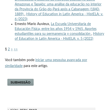
Amazonas e Tapajós: uma análise da educação no interior
da Província do Grão-do-Pará após a Cabanagem (1840-
1889)
,
History of Education in Latin America - HistELA: v.
6 (2023)
Ernesto Mario Auvieux,
La Escuela Universitaria de
Educación Física, entre los años 1954 y 1965. Aportes
estudiantiles para su permanencia y consolidación
,
History
of Education in Latin America - HistELA: v. 5 (2022)
1
2
>
>>
Você também pode
iniciar uma pesquisa avançada por
similaridade
para este artigo.
SUBMISSÃO