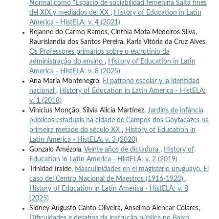
Normal como “Espacio de sociabilidad femenina Salta fines
del XIX y mediados del XX
,
History of Education in Latin
America - HistELA: v. 4 (2021)
Rejanne do Carmo Ramos, Cinthia Mota Medeiros Silva,
Raurislandia dos Santos Pereira, Karla Vitória da Cruz Alves,
Os Professores primários sobre o escrutínio da
administração do ensino
,
History of Education in Latin
America - HistELA: v. 8 (2025)
Ana María Montenegro,
El patrono escolar y la identidad
nacional
,
History of Education in Latin America - HistELA:
v. 1 (2018)
Vinicius Monção, Silvia Alicia Martínez,
Jardins de infância
públicos estaduais na cidade de Campos dos Goytacazes na
primeira metade do século XX
,
History of Education in
Latin America - HistELA: v. 3 (2020)
Gonzalo Amézola,
Veinte años de dictadura
,
History of
Education in Latin America - HistELA: v. 2 (2019)
Trinidad Iralde,
Masculinidades en el magisterio uruguayo. El
caso del Centro Nacional de Maestros (1916-1920)
,
History of Education in Latin America - HistELA: v. 8
(2025)
Sidney Augusto Canto Oliveira, Anselmo Alencar Colares,
Dificuldades e desafios da instrução pública no Baixo