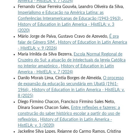
America - HistELA: v. 7 (2024)
Fernando César Ferreira Gouvêa, Leandro Oliveira da Silva,
Imperialismo e Educação na América Latina: as
Conferências Interamericanas de Educação (1943-1963)
,
History of Education in Latin America - HistELA: v. 3
(2020)
Mário Jorge de Paiva, Gustavo Cravo de Azevedo,
É pra
falar de Gênero SIM
,
History of Education in Latin America
- HistELA: v. 9 (2026)
Maria Irinilda da Silva Bezerra,
Escola Normal Regional de
Cruzeiro do Sul: a atuação de intelectuais da Igreja Católica
no interior amazônico
,
History of Education in Latin
America - HistELA: v. 7 (2024)
Danilo Morais Lima, Cíntia Borges de Almeida,
O processo
de expansão da educação secundária em Ubatã (1961-
1966)
,
History of Education in Latin America - HistELA: v.
8 (2025)
Diego Firmino Chacon, Francisco Firmino Sales Neto,
Dinara Soares Chacon Sales,
Entre reflexões e fazeres: a
construção do saber histórico escolar a partir do uso de
reflexórios
,
History of Education in Latin America -
HistELA: v. 3 (2020)
Jackeline Silva Lopes, Rejanne do Carmo Ramos, Cristina