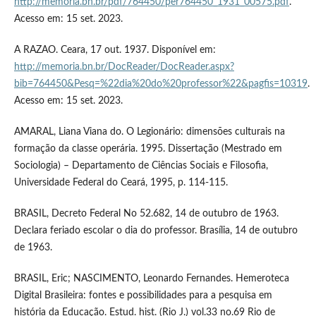
http://memoria.bn.br/pdf/764450/per764450_1931_00575.pdf
.
Acesso em: 15 set. 2023.
A RAZAO. Ceara, 17 out. 1937. Disponível em:
http://memoria.bn.br/DocReader/DocReader.aspx?
bib=764450&Pesq=%22dia%20do%20professor%22&pagfis=10319
.
Acesso em: 15 set. 2023.
AMARAL, Liana Viana do. O Legionário: dimensões culturais na
formação da classe operária. 1995. Dissertação (Mestrado em
Sociologia) – Departamento de Ciências Sociais e Filosofia,
Universidade Federal do Ceará, 1995, p. 114-115.
BRASIL, Decreto Federal No 52.682, 14 de outubro de 1963.
Declara feriado escolar o dia do professor. Brasília, 14 de outubro
de 1963.
BRASIL, Eric; NASCIMENTO, Leonardo Fernandes. Hemeroteca
Digital Brasileira: fontes e possibilidades para a pesquisa em
história da Educação. Estud. hist. (Rio J.) vol.33 no.69 Rio de