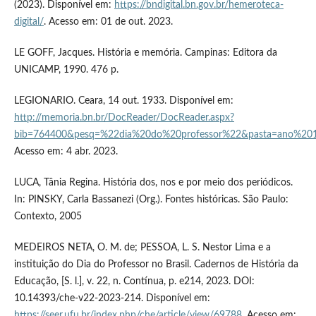
(2023). Disponível em:
https://bndigital.bn.gov.br/hemeroteca-
digital/
. Acesso em: 01 de out. 2023.
LE GOFF, Jacques. História e memória. Campinas: Editora da
UNICAMP, 1990. 476 p.
LEGIONARIO. Ceara, 14 out. 1933. Disponível em:
http://memoria.bn.br/DocReader/DocReader.aspx?
bib=764400&pesq=%22dia%20do%20professor%22&pasta=ano%2019
Acesso em: 4 abr. 2023.
LUCA, Tânia Regina. História dos, nos e por meio dos periódicos.
In: PINSKY, Carla Bassanezi (Org.). Fontes históricas. São Paulo:
Contexto, 2005
MEDEIROS NETA, O. M. de; PESSOA, L. S. Nestor Lima e a
instituição do Dia do Professor no Brasil. Cadernos de História da
Educação, [S. l.], v. 22, n. Contínua, p. e214, 2023. DOI:
10.14393/che-v22-2023-214. Disponível em:
https://seer.ufu.br/index.php/che/article/view/69788
. Acesso em: