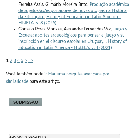
Ferreira Assis, Gilmário Moreira Brito,
Produção acadêmica
de sujeitos/as/es portadores de novas utopias na História
da Educação
,
History of Education in Latin America -
HistELA: v. 8 (2025)
Gonzalo Pérez Monkas, Alexandre Fernandez Vaz,
Juego y
Escuela: aportes arqueológicos para pensar el juego y su
inscripción en el discurso escolar en Uruguay.
,
History of
Education in Latin America - HistELA: v. 4 (2021)
1
2
3
4
5
>
>>
Você também pode
iniciar uma pesquisa avançada por
similaridade
para este artigo.
SUBMISSÃO
e-ISSN:
2596-0113