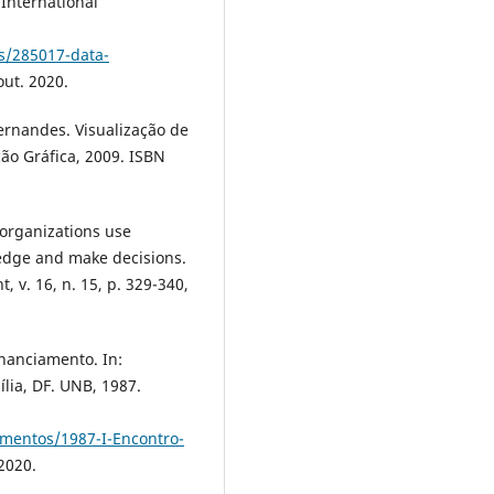
International
s/285017-data-
out. 2020.
rnandes. Visualização de
ão Gráfica, 2009. ISBN
organizations use
edge and make decisions.
 v. 16, n. 15, p. 329-340,
inanciamento. In:
ia, DF. UNB, 1987.
mentos/1987-I-Encontro-
2020.