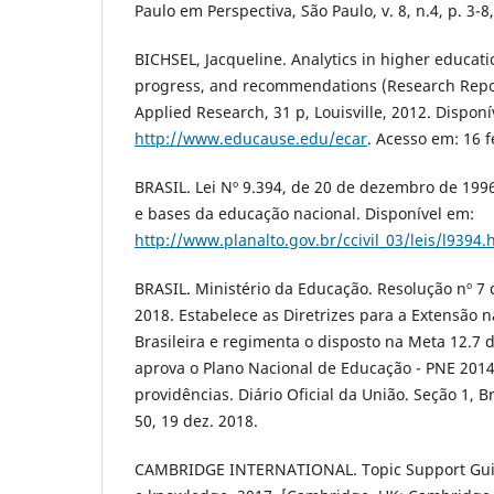
Paulo em Perspectiva, São Paulo, v. 8, n.4, p. 3-8
BICHSEL, Jacqueline. Analytics in higher educatio
progress, and recommendations (Research Repo
Applied Research, 31 p, Louisville, 2012. Disponí
http://www.educause.edu/ecar
. Acesso em: 16 f
BRASIL. Lei Nº 9.394, de 20 de dezembro de 1996
e bases da educação nacional. Disponível em:
http://www.planalto.gov.br/ccivil_03/leis/l9394.
BRASIL. Ministério da Educação. Resolução nº 7
2018. Estabelece as Diretrizes para a Extensão 
Brasileira e regimenta o disposto na Meta 12.7 
aprova o Plano Nacional de Educação - PNE 2014
providências. Diário Oficial da União. Seção 1, Bra
50, 19 dez. 2018.
CAMBRIDGE INTERNATIONAL. Topic Support Guid