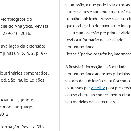
submissão, o que pode levar a trocas
interessantes e aumentar as citações 
trabalho publicado. Nesse caso, solic
 Morfológicos do
que o cabeçalho do manuscrito indiq
ial do Analytics. Revista
"Esta é uma versão pre-print enviada
. 289-316, 2016.
Revista Informação na Sociedade
 avaliação da extensão:
Contemporânea
inas), v. 5, n. 2, p. 67-
(https://periodicos.ufrn.br/informac
A Revista Informação na Sociedade
doutrinários comentados.
Contemporânea adere aos principios 
 ed. São Paulo: Edições
valores da publicação científica como
expressos por
AmeliCA
para preserva
acceso aberto ao conhecimento cientí
CAMPBELL, John P.
sob modelos não comerciais.
 Common Language.
 2012.
formação. Revista São