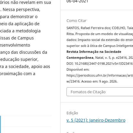
06-04-2021
tórios não revelam em sua
. Nessa perspectiva,
 para demonstrar o
Como Citar
meio da aplicação de
SANTOS, Rafael Ferreira dos; COELHO, Tai
ciada a metodologia
Ritta. Proposta de um modelo de visualiza
missas de Campus
dados: Impacto social da extensão do ensi
Desenvolvimento
superior sob à ótica de Campus Inteligente
vanço das discussões da
Revista Informação na Sociedade
Contemporânea
, Natal, v. 5, p. e23416, 20
 educação superior,
DOI: 10.21680/2447-0198.2021v5n1ID23416
ra a sociedade, apoio aos
Disponível em:
aproximação com a
https://periodicos.ufrn.br/informacao/arti
w/23416. Acesso em: 9 ago. 2026.
Fomatos de Citação
Edição
v. 5 (2021): Janeiro-Dezembro