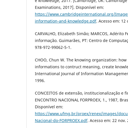
e knowledge, 2017. [Cambridge, UK: Cambridge 
Examinations, 2017]. Disponível em:
https://www.cambridgeinternational.org/Image
information-and-knowledge.pdf
. Acesso em: 12 
CARVALHO, Elizabeth Simão; MARCOS, Adérito Fe
informação. Guimarães, PT: Centro de Computaç
978-972-99062-5-1.
CHOO, Chun W. The knowing organization: how 
informations to contruct meaning, create knowl
International Journal of Information Management,
1996.
CONCEITOS de extensão, institucionalização e f
ENCONTRO NACIONAL FORPROEX, 1., 1987, Brasíl
Disponível em:
https://www.ufmg.br/proex/renex/images/docu
Nacional-do-FORPROEX.pdf
. Acesso em: 22 nov. 