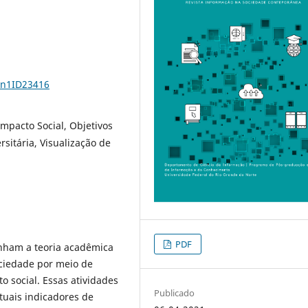
5n1ID23416
Impacto Social, Objetivos
sitária, Visualização de
PDF
inham a teoria acadêmica
ciedade por meio de
 social. Essas atividades
Publicado
atuais indicadores de