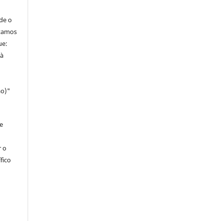
de o
itamos
ue:
 à
ao)"
e
r o
fico