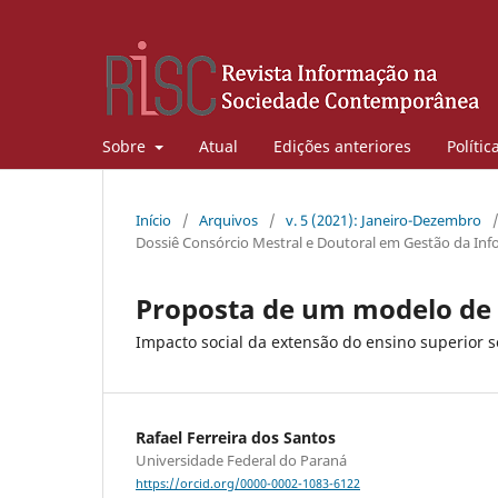
Sobre
Atual
Edições anteriores
Polític
Início
/
Arquivos
/
v. 5 (2021): Janeiro-Dezembro
Dossiê Consórcio Mestral e Doutoral em Gestão da I
Proposta de um modelo de 
Impacto social da extensão do ensino superior s
Rafael Ferreira dos Santos
Universidade Federal do Paraná
https://orcid.org/0000-0002-1083-6122