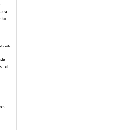
o
eira
 não
tratos
ada
ional
l
hos
s