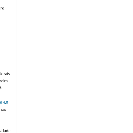
ral
:
torais
meira
á
l 4.0
rios
s
sidade