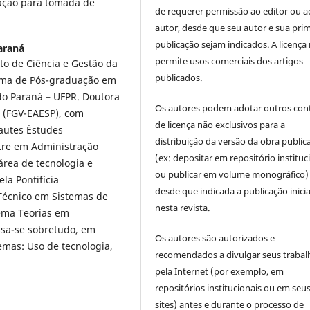
mação para tomada de
de requerer permissão ao editor ou a
autor, desde que seu autor e sua prim
publicação sejam indicados. A licença
araná
permite usos comerciais dos artigos
to de Ciência e Gestão da
publicados.
ama de Pós-graduação em
do Paraná – UFPR. Doutora
Os autores podem adotar outros con
 (FGV-EAESP), com
de licença não exclusivos para a
autes Éstudes
distribuição da versão da obra public
tre em Administração
(ex: depositar em repositório instituc
área de tecnologia e
ou publicar em volume monográfico)
la Pontifícia
desde que indicada a publicação inicia
 Técnico em Sistemas de
nesta revista.
Tema Teorias em
ssa-se sobretudo, em
Os autores são autorizados e
emas: Uso de tecnologia,
recomendados a divulgar seus trabal
pela Internet (por exemplo, em
repositórios institucionais ou em seu
sites) antes e durante o processo de