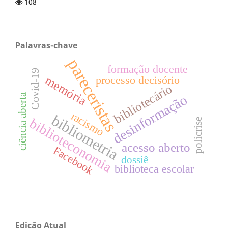
108
Palavras-chave
pareceristas
formação docente
Covid-19
memória
processo decisório
bibliotecário
ciência aberta
desinformação
racismo
bibliometria
biblioteconomia
policrise
acesso aberto
Facebook
dossiê
biblioteca escolar
Edição Atual