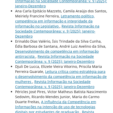
Informação na Sociedade Contemporânea: v. 9 (2025):
Janeiro-Dezembro
Ana Carla Epitácio Mazzeto, Camila Araújo dos Santos,
Meiriely Francine Ferreira,
Letramento político,
competência em informação e integridade da
informação no Legislativo
,
Revista Informação na
Sociedade Contemporânea: v. 9 (2025): Janeiro-
Dezembro
Erinaldo Dias Valério, Ísis Trindade da Silva Cunha,
Édla Barbosa de Santana, André Luiz Avelino da Silva,
Desenvolvimento de competência em informação
antirracista
,
Revista Informação na Sociedade
Contemporânea: v. 9 (2025): Janeiro-Dezembro
Djuli De Lucca, Elizete Vieira Vitorino, Priscila Maria
Ferreira Guarate,
Leitura crítica como estratégia para
o desenvolvimento da competência em informação de
mulheres
,
Revista Informação na Sociedade
Contemporânea: v. 9 (2025): Janeiro-Dezembro
Péricles José Pires, Victor Matheus Batista Nascimento
Sedovim, Ricardo Mendes Junior, Maria do Carmo
Duarte Freitas,
A influência da Competência em
Informações na intenção de uso de tecnologias
digitais por estudantes de graduação
,
Revista