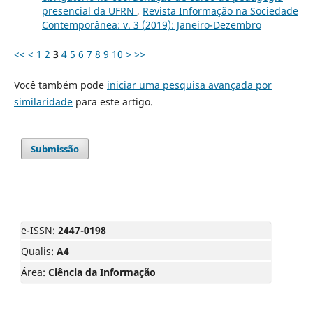
presencial da UFRN
,
Revista Informação na Sociedade
Contemporânea: v. 3 (2019): Janeiro-Dezembro
<<
<
1
2
3
4
5
6
7
8
9
10
>
>>
Você também pode
iniciar uma pesquisa avançada por
similaridade
para este artigo.
Submissão
e-ISSN:
2447-0198
Qualis:
A4
Área:
Ciência da Informação