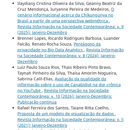
Ilaydiany Cristina Oliveira da Silva, Geanny Beatriz da
Cruz Mendonça, Iuryanne Pereira de Medeiros,
O
cenário informacional acerca da Chikungunya no
Brasil a partir de uma perspectiva webmétrica
,
Revista Informação na Sociedade Contemporânea: v. 9
(2025): Janeiro-Dezembro
Brenner Lopes, Ricardo Rodrigues Barbosa, Luander
Falcão, Renato Rocha Souza,
Pentágono da
privacidade no Big Data Analytics
,
Revista Informação
na Sociedade Contemporânea: v. 8 (2024): Janeiro-
Dezembro
Luiz Paulo Souza Rios, Thais Ribeiro Pinto Bravo,
Taynah Pinheiro da Silva, Thaísa Amorim Nogueira,
Sabrina Calil-Elias,
Avaliação da qualidade da
informação sobre o uso de Canabidiol na dor crônica
no YouTube
,
Revista Informação na Sociedade
Contemporânea: v. 10 (2026): Janeiro-Dezembro:
Publicação continua
Rafael Ferreira dos Santos, Taiane Ritta Coelho,
Proposta de um modelo de visualização de dados
,
Revista Informação na Sociedade Contemporânea: v. 5
(2021): Janeiro-Dezembro