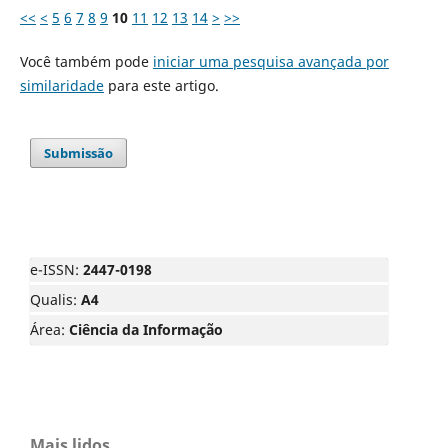
<<
<
5
6
7
8
9
10
11
12
13
14
>
>>
Você também pode
iniciar uma pesquisa avançada por
similaridade
para este artigo.
Submissão
e-ISSN:
2447-0198
Qualis:
A4
Área:
Ciência da Informação
Mais lidos