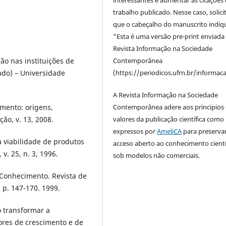
interessantes e aumentar as citações 
trabalho publicado. Nesse caso, solic
que o cabeçalho do manuscrito indiq
"Esta é uma versão pre-print enviada
Revista Informação na Sociedade
ão nas instituições de
Contemporânea
ado) – Universidade
(https://periodicos.ufrn.br/informac
A Revista Informação na Sociedade
mento: origens,
Contemporânea adere aos principios 
ão, v. 13, 2008.
valores da publicação científica como
expressos por
AmeliCA
para preserva
a viabilidade de produtos
acceso aberto ao conhecimento cientí
v. 25, n. 3, 1996.
sob modelos não comerciais.
Conhecimento. Revista de
, p. 147-170. 1999.
o transformar a
ores de crescimento e de