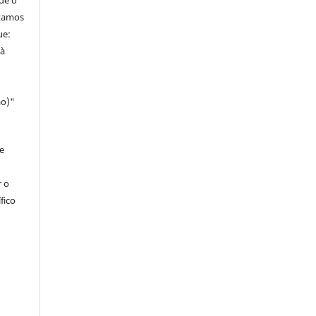
de o
itamos
ue:
 à
ao)"
e
r o
fico