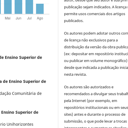
autor, desde que seu autor e sua prim
publicação sejam indicados. A licença
permite usos comerciais dos artigos
publicados.
Os autores podem adotar outros con
de licença não exclusivos para a
distribuição da versão da obra public
(ex: depositar em repositório instituc
e Ensino Superior de
ou publicar em volume monográfico)
desde que indicada a publicação inicia
nesta revista.
 de Ensino Superior de
Os autores são autorizados e
dação Comunitária de
recomendados a divulgar seus trabal
pela Internet (por exemplo, em
repositórios institucionais ou em seu
 Ensino Superior de
sites) antes e durante o processo de
submissão, o que pode levar a trocas
rio Unihorizontes