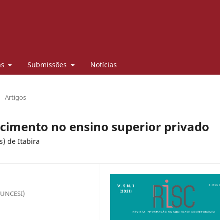
as
Submissões
Notícias
/
Artigos
cimento no ensino superior privado
s) de Itabira
(FUNCESI)