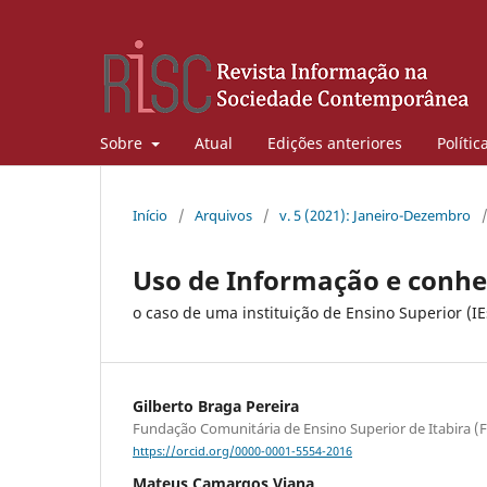
Sobre
Atual
Edições anteriores
Polític
Início
/
Arquivos
/
v. 5 (2021): Janeiro-Dezembro
Uso de Informação e conhe
o caso de uma instituição de Ensino Superior (IE
Gilberto Braga Pereira
Fundação Comunitária de Ensino Superior de Itabira 
https://orcid.org/0000-0001-5554-2016
Mateus Camargos Viana