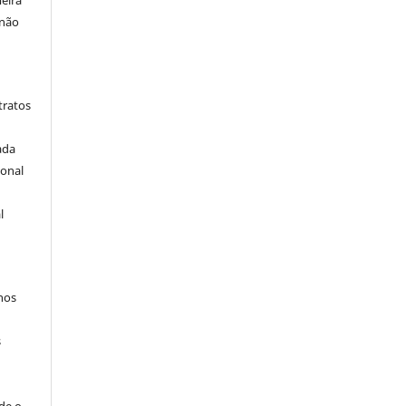
eira
 não
tratos
ada
ional
l
hos
s