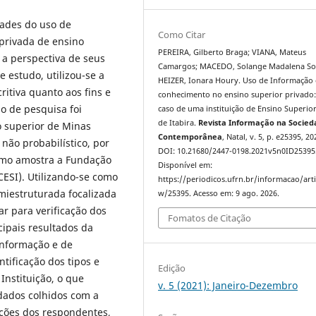
dades do uso de
Como Citar
privada de ensino
PEREIRA, Gilberto Braga; VIANA, Mateus
 a perspectiva de seus
Camargos; MACEDO, Solange Madalena So
estudo, utilizou-se a
HEIZER, Ionara Houry. Uso de Informação 
ritiva quanto aos fins e
conhecimento no ensino superior privado:
o de pesquisa foi
caso de uma instituição de Ensino Superior
de Itabira.
Revista Informação na Socie
o superior de Minas
Contemporânea
, Natal, v. 5, p. e25395, 20
 não probabilístico, por
DOI: 10.21680/2447-0198.2021v5n0ID25395
como amostra a Fundação
Disponível em:
CESI). Utilizando-se como
https://periodicos.ufrn.br/informacao/arti
miestruturada focalizada
w/25395. Acesso em: 9 ago. 2026.
zar para verificação dos
Fomatos de Citação
cipais resultados da
informação e de
tificação dos tipos e
Edição
Instituição, o que
v. 5 (2021): Janeiro-Dezembro
 dados colhidos com a
pções dos respondentes,