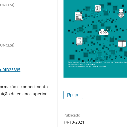
(FUNCESI)
(FUNCESI)
5n0ID25395
formação e conhecimento
uição de ensino superior
PDF
Publicado
14-10-2021