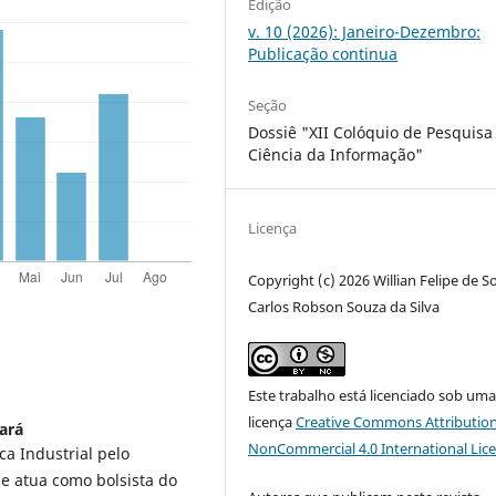
Edição
v. 10 (2026): Janeiro-Dezembro:
Publicação continua
Seção
Dossiê "XII Colóquio de Pesquis
Ciência da Informação"
Licença
Copyright (c) 2026 Willian Felipe de S
Carlos Robson Souza da Silva
Este trabalho está licenciado sob um
licença
Creative Commons Attribution
eará
NonCommercial 4.0 International Lic
a Industrial pelo
 e atua como bolsista do