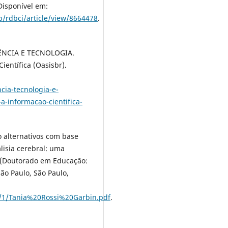
 Disponível em:
p/rdbci/article/view/8664478
.
ÊNCIA E TECNOLOGIA.
ientífica (Oasisbr).
ncia-tecnologia-e-
a-informacao-cientifica-
 alternativos com base
isia cerebral: uma
e (Doutorado em Educação:
São Paulo, São Paulo,
2/1/Tania%20Rossi%20Garbin.pdf
.