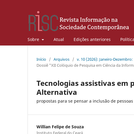
Sobre
Atual
Edições anteriores
Polític
Início
/
Arquivos
/
v. 10 (2026): Janeiro-Dezembro:
Dossiê "XII Colóquio de Pesquisa em Ciência da Infor
Tecnologias assistivas em
Alternativa
propostas para se pensar a inclusão de pessoas
Willian Felipe de Souza
Instituto Federal do Ceará