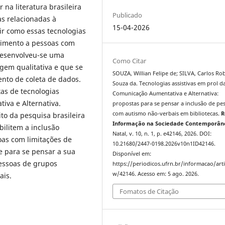
r na literatura brasileira
Publicado
as relacionadas à
15-04-2026
ir como essas tecnologias
dimento a pessoas com
esenvolveu-se uma
Como Citar
agem qualitativa e que se
SOUZA, Willian Felipe de; SILVA, Carlos Ro
ento de coleta de dados.
Souza da. Tecnologias assistivas em prol d
as de tecnologias
Comunicação Aumentativa e Alternativa:
iva e Alternativa.
propostas para se pensar a inclusão de pe
com autismo não-verbais em bibliotecas.
R
to da pesquisa brasileira
Informação na Sociedade Contemporân
bilitem a inclusão
Natal, v. 10, n. 1, p. e42146, 2026. DOI:
oas com limitações de
10.21680/2447-0198.2026v10n1ID42146.
e para se pensar a sua
Disponível em:
essoas de grupos
https://periodicos.ufrn.br/informacao/arti
w/42146. Acesso em: 5 ago. 2026.
ais.
Fomatos de Citação