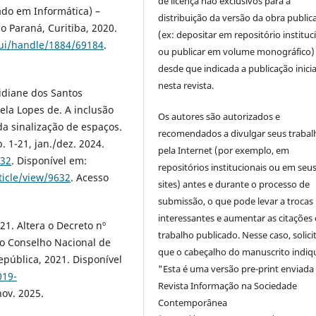
de licença não exclusivos para a
ado em Informática) –
distribuição da versão da obra public
o Paraná, Curitiba, 2020.
(ex: depositar em repositório instituc
mlui/handle/1884/69184
.
ou publicar em volume monográfico)
desde que indicada a publicação inicia
nesta revista.
diane dos Santos
ela Lopes de. A inclusão
Os autores são autorizados e
a sinalização de espaços.
recomendados a divulgar seus trabal
. 1-21, jan./dez. 2024.
pela Internet (por exemplo, em
632
. Disponível em:
repositórios institucionais ou em seu
ticle/view/9632
. Acesso
sites) antes e durante o processo de
submissão, o que pode levar a trocas
interessantes e aumentar as citações 
21. Altera o Decreto nº
trabalho publicado. Nesse caso, solic
 o Conselho Nacional de
que o cabeçalho do manuscrito indiq
epública, 2021. Disponível
"Esta é uma versão pre-print enviada
019-
Revista Informação na Sociedade
nov. 2025.
Contemporânea