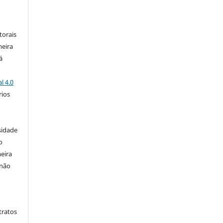
:
torais
meira
á
l 4.0
rios
s
sidade
o
eira
 não
tratos