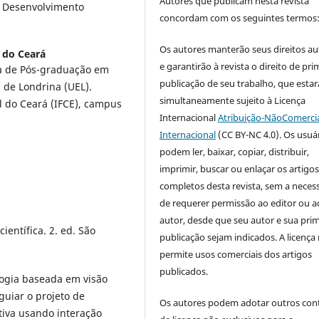
Autores que publicam nesta revista
m Desenvolvimento
concordam com os seguintes termos
Os autores manterão seus direitos au
l do Ceará
e garantirão à revista o direito de pri
a de Pós-graduação em
publicação de seu trabalho, que estar
 de Londrina (UEL).
simultaneamente sujeito à Licença
al do Ceará (IFCE), campus
Internacional
Atribuição-NãoComercia
Internacional
(CC BY-NC 4.0). Os usuá
podem ler, baixar, copiar, distribuir,
imprimir, buscar ou enlaçar os artigo
completos desta revista, sem a neces
de requerer permissão ao editor ou a
autor, desde que seu autor e sua prim
entífica. 2. ed. São
publicação sejam indicados. A licença
permite usos comerciais dos artigos
publicados.
logia baseada em visão
uiar o projeto de
Os autores podem adotar outros con
tiva usando interação