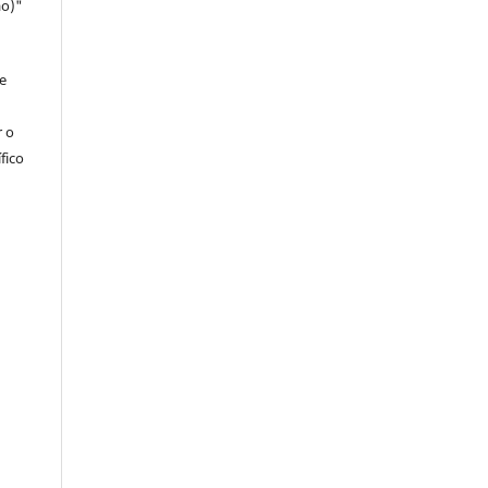
ao)"
e
r o
fico