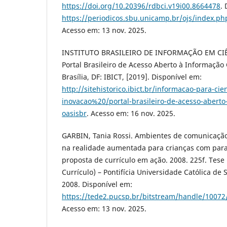
https://doi.org/10.20396/rdbci.v19i00.8664478
.
https://periodicos.sbu.unicamp.br/ojs/index.ph
Acesso em: 13 nov. 2025.
INSTITUTO BRASILEIRO DE INFORMAÇÃO EM CI
Portal Brasileiro de Acesso Aberto à Informação C
Brasília, DF: IBICT, [2019]. Disponível em:
http://sitehistorico.ibict.br/informacao-para-cie
inovacao%20/portal-brasileiro-de-acesso-aberto-
oasisbr
. Acesso em: 16 nov. 2025.
GARBIN, Tania Rossi. Ambientes de comunicação
na realidade aumentada para crianças com paral
proposta de currículo em ação. 2008. 225f. Tes
Currículo) – Pontifícia Universidade Católica de 
2008. Disponível em:
https://tede2.pucsp.br/bitstream/handle/1007
Acesso em: 13 nov. 2025.