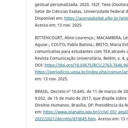
gestual personalizada. 2020. 162f. Tese (Doutor
Setor de Ciências Exatas, Universidade Federal d
Disponível em:
https://acervodigital.ufpr.br/x
Acesso em: 13 nov. 2025.
BITTENCOURT, Aline Lourenço.; MACAMBIRA, Lei
Aguiar.; COUTO, Pablo Batista.; BRITO, Maria Est
comunicativa para estudantes com TEA através d
Revista Comunicação Universitária, Belém, v. 4, p
DOI:
https://doi.org/10.69675/RCU.2763-7646.9
https://periodicos.uepa.br/index.php/comun/ar
em: 13 nov. 2025.
BRASIL. Decreto nº 10.645, de 11 de março de 20
9.052, de 15 de maio de 2017, que dispõe sobre
Direitos Humanos. Brasília, DF: Presidência da R
em:
https://www.planalto.gov.br/ccivil_03/_ato2
2022/2021/decreto/d10645.htm
. Acesso em: 13 