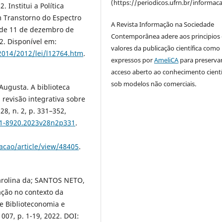
(https://periodicos.ufrn.br/informac
 Institui a Política
m Transtorno do Espectro
A Revista Informação na Sociedade
2, de 11 de dezembro de
Contemporânea adere aos principios 
12. Disponível em:
valores da publicação científica como
-2014/2012/lei/l12764.htm
.
expressos por
AmeliCA
para preserva
acceso aberto ao conhecimento cientí
sob modelos não comerciais.
ugusta. A biblioteca
 revisão integrativa sobre
28, n. 2, p. 331–352,
81-8920.2023v28n2p331
.
macao/article/view/48405
.
Carolina da; SANTOS NETO,
ação no contexto da
de Biblioteconomia e
007, p. 1-19, 2022. DOI: