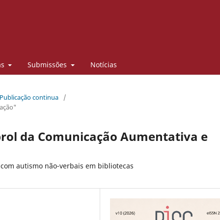
as
Submissões
Notícias
 Publicação continua
/
mação"
 prol da Comunicação Aumentativa e
 com autismo não-verbais em bibliotecas