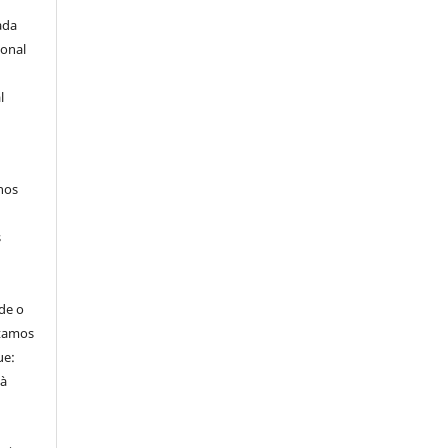
ada
ional
l
hos
s
de o
itamos
ue:
 à