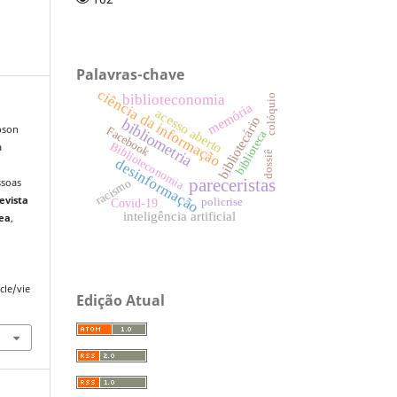
Palavras-chave
ciência da informação
biblioteconomia
colóquio
memória
acesso aberto
bibliotecário
bibliometria
bson
Facebook
biblioteca
Biblioteconomia
a
dossiê
desinformação
pareceristas
racismo
ssoas
evista
policrise
Covid-19
inteligência artificial
ea
,
cle/vie
Edição Atual