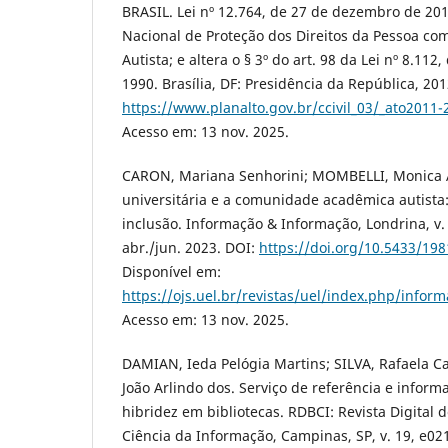
BRASIL. Lei nº 12.764, de 27 de dezembro de 2012.
Nacional de Proteção dos Direitos da Pessoa co
Autista; e altera o § 3º do art. 98 da Lei nº 8.11
1990. Brasília, DF: Presidência da República, 20
https://www.planalto.gov.br/ccivil_03/_ato2011
Acesso em: 13 nov. 2025.
CARON, Mariana Senhorini; MOMBELLI, Monica A
universitária e a comunidade acadêmica autista:
inclusão. Informação & Informação, Londrina, v. 
abr./jun. 2023. DOI:
https://doi.org/10.5433/19
Disponível em:
https://ojs.uel.br/revistas/uel/index.php/infor
Acesso em: 13 nov. 2025.
DAMIAN, Ieda Pelógia Martins; SILVA, Rafaela 
João Arlindo dos. Serviço de referência e inform
hibridez em bibliotecas. RDBCI: Revista Digital 
Ciência da Informação, Campinas, SP, v. 19, e021