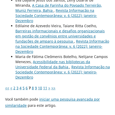
Eva Dayane Jesus dos Santos, Zeny Duarte de
Miranda,
A Casa de Farinha do Povoado Terreirão,
Muniz Ferreira, Bahia
,
Revista Informação na
Sociedade Contemporânea: v. 6 (2022): Janeiro-
Dezembro
Edilaine de Azevedo Vieira, Taiane Ritta Coelho,
Barreiras informacionais e desafios organizacionais
em gestão de convênios entre universidades e
fundações de amparo à pesquisa
,
Revista Informação
na Sociedade Contemporânea: v. 6 (2022): Janeiro-
Dezembro
Maria de Fátima Cleômenis Botelho, Nelijane Campos
Menezes,
Acessibilidade nas bibliotecas da
Universidade Federal da Bahia
,
Revista Informação na
Sociedade Contemporânea: v. 6 (2022): Janeiro-
Dezembro
<<
<
2
3
4
5
6
7
8
9
10
11
>
>>
Você também pode
iniciar uma pesquisa avançada por
similaridade
para este artigo.