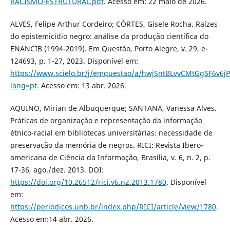
RACISMO-ESTRUTURAL.pdf
. Acesso em: 22 maio de 2026.
ALVES, Felipe Arthur Cordeiro; CÔRTES, Gisele Rocha. Raízes
do epistemicídio negro: análise da produção científica do
ENANCIB (1994-2019). Em Questão, Porto Alegre, v. 29, e-
124693, p. 1-27, 2023. Disponível em:
https://www.scielo.br/j/emquestao/a/hwjSntBLvvCMtGgSF6v6jP
lang=pt
. Acesso em: 13 abr. 2026.
AQUINO, Mirian de Albuquerque; SANTANA, Vanessa Alves.
Práticas de organização e representação da informação
étnico-racial em bibliotecas universitárias: necessidade de
preservação da memória de negros. RICI: Revista Ibero-
americana de Ciência da Informação, Brasília, v. 6, n. 2, p.
17-36, ago./dez. 2013. DOI:
https://doi.org/10.26512/rici.v6.n2.2013.1780
. Disponível
em:
https://periodicos.unb.br/index.php/RICI/article/view/1780
.
Acesso em:14 abr. 2026.