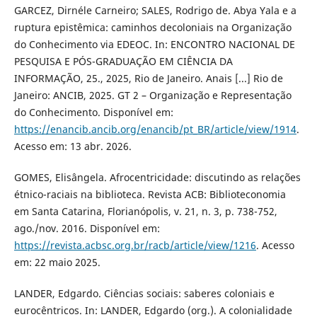
GARCEZ, Dirnéle Carneiro; SALES, Rodrigo de. Abya Yala e a
ruptura epistêmica: caminhos decoloniais na Organização
do Conhecimento via EDEOC. In: ENCONTRO NACIONAL DE
PESQUISA E PÓS-GRADUAÇÃO EM CIÊNCIA DA
INFORMAÇÃO, 25., 2025, Rio de Janeiro. Anais [...] Rio de
Janeiro: ANCIB, 2025. GT 2 – Organização e Representação
do Conhecimento. Disponível em:
https://enancib.ancib.org/enancib/pt_BR/article/view/1914
.
Acesso em: 13 abr. 2026.
GOMES, Elisângela. Afrocentricidade: discutindo as relações
étnico-raciais na biblioteca. Revista ACB: Biblioteconomia
em Santa Catarina, Florianópolis, v. 21, n. 3, p. 738-752,
ago./nov. 2016. Disponível em:
https://revista.acbsc.org.br/racb/article/view/1216
. Acesso
em: 22 maio 2025.
LANDER, Edgardo. Ciências sociais: saberes coloniais e
eurocêntricos. In: LANDER, Edgardo (org.). A colonialidade