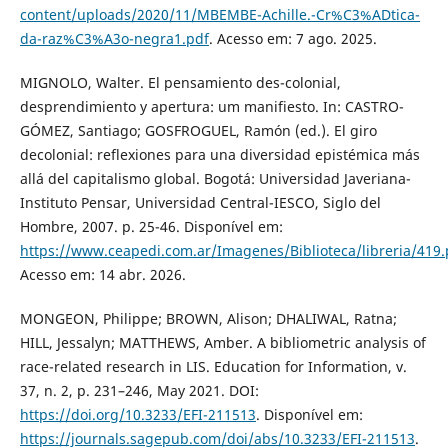
content/uploads/2020/11/MBEMBE-Achille.-Cr%C3%ADtica-
da-raz%C3%A3o-negra1.pdf
. Acesso em: 7 ago. 2025.
MIGNOLO, Walter. El pensamiento des-colonial,
desprendimiento y apertura: um manifiesto. In: CASTRO-
GÓMEZ, Santiago; GOSFROGUEL, Ramón (ed.). El giro
decolonial: reflexiones para una diversidad epistémica más
allá del capitalismo global. Bogotá: Universidad Javeriana-
Instituto Pensar, Universidad Central-IESCO, Siglo del
Hombre, 2007. p. 25-46. Disponível em:
https://www.ceapedi.com.ar/Imagenes/Biblioteca/libreria/419.
Acesso em: 14 abr. 2026.
MONGEON, Philippe; BROWN, Alison; DHALIWAL, Ratna;
HILL, Jessalyn; MATTHEWS, Amber. A bibliometric analysis of
race-related research in LIS. Education for Information, v.
37, n. 2, p. 231–246, May 2021. DOI:
https://doi.org/10.3233/EFI-211513
. Disponível em:
https://journals.sagepub.com/doi/abs/10.3233/EFI-211513
.