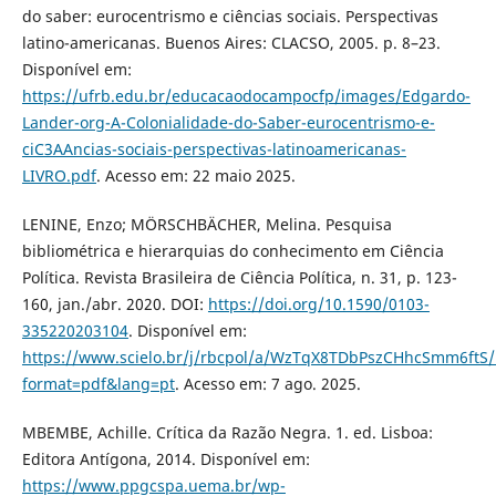
do saber: eurocentrismo e ciências sociais. Perspectivas
latino-americanas. Buenos Aires: CLACSO, 2005. p. 8–23.
Disponível em:
https://ufrb.edu.br/educacaodocampocfp/images/Edgardo-
Lander-org-A-Colonialidade-do-Saber-eurocentrismo-e-
ciC3AAncias-sociais-perspectivas-latinoamericanas-
LIVRO.pdf
. Acesso em: 22 maio 2025.
LENINE, Enzo; MÖRSCHBÄCHER, Melina. Pesquisa
bibliométrica e hierarquias do conhecimento em Ciência
Política. Revista Brasileira de Ciência Política, n. 31, p. 123-
160, jan./abr. 2020. DOI:
https://doi.org/10.1590/0103-
335220203104
. Disponível em:
https://www.scielo.br/j/rbcpol/a/WzTqX8TDbPszCHhcSmm6ftS/
format=pdf&lang=pt
. Acesso em: 7 ago. 2025.
MBEMBE, Achille. Crítica da Razão Negra. 1. ed. Lisboa:
Editora Antígona, 2014. Disponível em:
https://www.ppgcspa.uema.br/wp-