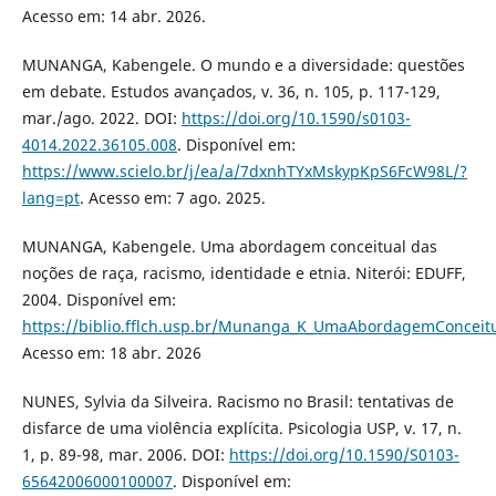
Acesso em: 14 abr. 2026.
MUNANGA, Kabengele. O mundo e a diversidade: questões
em debate. Estudos avançados, v. 36, n. 105, p. 117-129,
mar./ago. 2022. DOI:
https://doi.org/10.1590/s0103-
4014.2022.36105.008
. Disponível em:
https://www.scielo.br/j/ea/a/7dxnhTYxMskypKpS6FcW98L/?
lang=pt
. Acesso em: 7 ago. 2025.
MUNANGA, Kabengele. Uma abordagem conceitual das
noções de raça, racismo, identidade e etnia. Niterói: EDUFF,
2004. Disponível em:
https://biblio.fflch.usp.br/Munanga_K_UmaAbordagemConcei
Acesso em: 18 abr. 2026
NUNES, Sylvia da Silveira. Racismo no Brasil: tentativas de
disfarce de uma violência explícita. Psicologia USP, v. 17, n.
1, p. 89-98, mar. 2006. DOI:
https://doi.org/10.1590/S0103-
65642006000100007
. Disponível em: