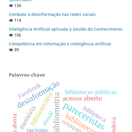
130
Combate à desinformação nas redes sociais
114
Inteligência Artificial aplicada à Gestão do Conhecimento
106
Competência em informação e inteligência artificial
99
Palavras-chave
desinformação
Facebook
bibliotecas públicas
bibliotecário
bibliometria
acesso aberto
pareceristas
memória
biblioteca
dossiê
biblioteconomia
ciência aberta
colóquio
racismo