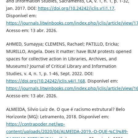
and Information Studies, Sacramento, CA, v. 1, n. 1, p. 1-32,
Jan. 2017. DOI:
https://doi.org/10.24242/jclis.v1i1.17
.
Disponível em:
https://journals.litwinbooks.com/index.php/jclis/article/view/1
Acesso em: 13 abr. 2026.
AHMED, Sumayya; CLEMENS, Rachael; PATILLO, Ericka;
MURILLO, Angela. Does it matter: have BLM protests opened
spaces for collective action in Libraries, Archives, and
Museums? Journal of Critical Library and Information
Studies, v. 4, n. 1, p. 1-46, Sept. 2022. DOI:
https://doi.org/10.24242/jclis.v4i1.168
. Disponível em:
https://journals.litwinbooks.com/index.php/jclis/article/view/1
Acesso em: 13 abr. 2026.
ALMEIDA, Silvio Luiz de. O que é racismo estrutural? Belo
Horizonte (MG): Letramento, 2018. Disponível em:
https://contrapoder.net/wp-
content/uploads/2020/04/ALMEIDA-2019.-O-QUE-%C3%89-