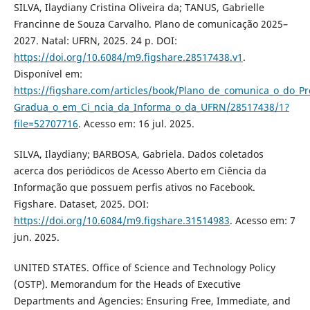
SILVA, Ilaydiany Cristina Oliveira da; TANUS, Gabrielle
Francinne de Souza Carvalho. Plano de comunicação 2025–
2027. Natal: UFRN, 2025. 24 p. DOI:
https://doi.org/10.6084/m9.figshare.28517438.v1
.
Disponível em:
https://figshare.com/articles/book/Plano_de_comunica_o_do_P
Gradua_o_em_Ci_ncia_da_Informa_o_da_UFRN/28517438/1?
file=52707716
. Acesso em: 16 jul. 2025.
SILVA, Ilaydiany; BARBOSA, Gabriela. Dados coletados
acerca dos periódicos de Acesso Aberto em Ciência da
Informação que possuem perfis ativos no Facebook.
Figshare. Dataset, 2025. DOI:
https://doi.org/10.6084/m9.figshare.31514983
. Acesso em: 7
jun. 2025.
UNITED STATES. Office of Science and Technology Policy
(OSTP). Memorandum for the Heads of Executive
Departments and Agencies: Ensuring Free, Immediate, and