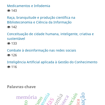
Medicamentos e Infodemia
143
Raça, branquitude e produção científica na
Biblioteconomia e Ciência da Informação
142
Conceituação de cidade humana, inteligente, criativa e
sustentável
133
Combate à desinformação nas redes sociais
126
Inteligência Artificial aplicada à Gestão do Conhecimento
116
Palavras-chave
redes sociais
memória
biblioteca
racismo