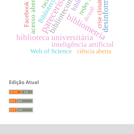
Biblioteconomia
biblioteconomia
desinformação
pareceristas
crise climática
acesso aberto
Facebook
dossiê
bibliometria
biblioteca universitária
inteligência artificial
Web of Science
ciência aberta
Edição Atual