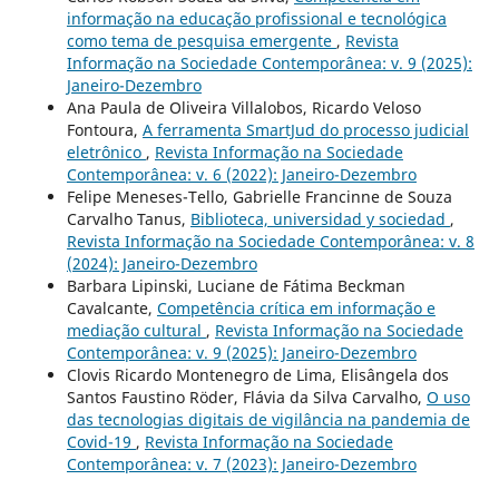
informação na educação profissional e tecnológica
como tema de pesquisa emergente
,
Revista
Informação na Sociedade Contemporânea: v. 9 (2025):
Janeiro-Dezembro
Ana Paula de Oliveira Villalobos, Ricardo Veloso
Fontoura,
A ferramenta SmartJud do processo judicial
eletrônico
,
Revista Informação na Sociedade
Contemporânea: v. 6 (2022): Janeiro-Dezembro
Felipe Meneses-Tello, Gabrielle Francinne de Souza
Carvalho Tanus,
Biblioteca, universidad y sociedad
,
Revista Informação na Sociedade Contemporânea: v. 8
(2024): Janeiro-Dezembro
Barbara Lipinski, Luciane de Fátima Beckman
Cavalcante,
Competência crítica em informação e
mediação cultural
,
Revista Informação na Sociedade
Contemporânea: v. 9 (2025): Janeiro-Dezembro
Clovis Ricardo Montenegro de Lima, Elisângela dos
Santos Faustino Röder, Flávia da Silva Carvalho,
O uso
das tecnologias digitais de vigilância na pandemia de
Covid-19
,
Revista Informação na Sociedade
Contemporânea: v. 7 (2023): Janeiro-Dezembro