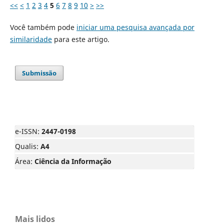
<<
<
1
2
3
4
5
6
7
8
9
10
>
>>
Você também pode
iniciar uma pesquisa avançada por
similaridade
para este artigo.
Submissão
e-ISSN:
2447-0198
Qualis:
A4
Área:
Ciência da Informação
Mais lidos