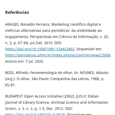
Referências
ARAÚJO, Ronaldo Ferreira. Marketing científico digital e
métricas alternativas para periódicos: da visibilidade ao
engajamento. Perspectivas em Ciência da Informação, v. 20,
n. 3, p. 67–84, jul./set. 2015. DOI:
https://doi.org/10.1590/1981-5344/2402
. Disponível em:
https://periodicos.ufmg.br/index.php/pci/article/view/23008
.
Acesso em: 7 jul. 2025.
BOSI, Alfredo. Fenomenologia do olhar. In: NOVAES, Adauto
(org.). O olhar. São Paulo: Companhia das Letras, 1988, p.
65-87.
BUDAPEST Open Access Initiative (2002). JLIS.it: Italian
journal of Library Science, Archival Science and Information
Scienc, v. 3, n. 2, p. 1-5, Dec. 2012. DOI:
https://doi.org/10.4403/jlis.it-8629
. Disponível em: