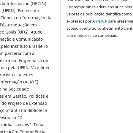
 da Informação (DECIN)
Contemporânea adere aos principios 
 (UFRN). Professora
valores da publicação científica como
Ciência da Informação da
expressos por
AmeliCA
para preserva
 Pós-graduação em
acceso aberto ao conhecimento cientí
de Goiás (UFG). Atuou
sob modelos não comerciais.
rmação e Comunicação
elo Instituto Brasileiro
em parceria com a
 Mestra em Engenharia de
ia pela UFRN. Vice-líder
acista e sujeitos
 Informação (ALAYE)
o na Sociedade
 em Gestão, Politicas e
 do Projeto de Extensão
o infantil na Biblioteca
Pesquisa "O
mídias sociais". Temas
nformação; Competência