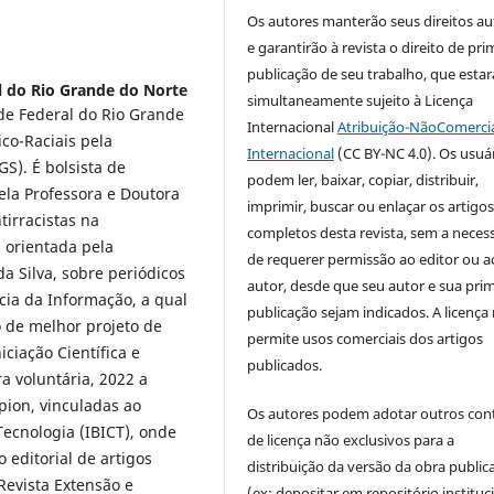
Os autores manterão seus direitos au
e garantirão à revista o direito de pri
publicação de seu trabalho, que estar
l do Rio Grande do Norte
simultaneamente sujeito à Licença
de Federal do Rio Grande
Internacional
Atribuição-NãoComercia
co-Raciais pela
Internacional
(CC BY-NC 4.0). Os usuá
S). É bolsista de
podem ler, baixar, copiar, distribuir,
pela Professora e Doutora
imprimir, buscar ou enlaçar os artigo
tirracistas na
completos desta revista, sem a neces
, orientada pela
de requerer permissão ao editor ou a
da Silva, sobre periódicos
autor, desde que seu autor e sua prim
ncia da Informação, a qual
publicação sejam indicados. A licença
 de melhor projeto de
permite usos comerciais dos artigos
iciação Científica e
publicados.
a voluntária, 2022 a
pion, vinculadas ao
Os autores podem adotar outros con
Tecnologia (IBICT), onde
de licença não exclusivos para a
editorial de artigos
distribuição da versão da obra public
 Revista Extensão e
(ex: depositar em repositório instituc