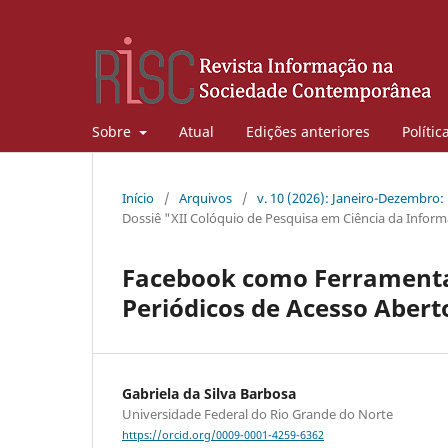
Sobre
Atual
Edições anteriores
Polític
Início
/
Arquivos
/
v. 10 (2026): Janeiro-Dezembro:
Dossiê "XII Colóquio de Pesquisa em Ciência da Infor
Facebook como Ferramenta d
Periódicos de Acesso Aber
Gabriela da Silva Barbosa
Universidade Federal do Rio Grande do Norte
https://orcid.org/0009-0001-4259-6362