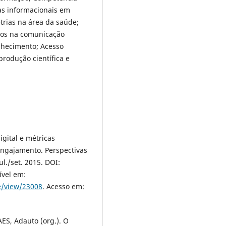
as informacionais em
etrias na área da saúde;
icos na comunicação
onhecimento; Acesso
produção científica e
igital e métricas
 engajamento. Perspectivas
ul./set. 2015. DOI:
ível em:
le/view/23008
. Acesso em:
ES, Adauto (org.). O