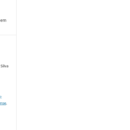
a em
 Silva
a
-
ense
.
: