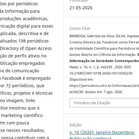
dos por periódicos
21-05-2026
 da Informação para
s produções acadêmicas,
icação digital para esses
Como Citar
plicada, descritiva e de
BARBOSA, Gabriela da Silva; SILVA, Ilaydia
alisados 198 periódicos
Cristina Oliveira da. Facebook como Ferr
Directory of Open Access
de Visibilidade Científica para Periódicos d
Acesso Aberto em Ciência da Informação.
ção de perfis ativos no
Informação na Sociedade Contemporân
publicação empregados
Natal, v. 10, n. 1, p. e42230 , 2026. DOI:
ano de comunicação
10.21680/2447-0198.2026v10n1ID42230.
o Facebook é empregado
Disponível em:
por 72 periódicos, que
https://periodicos.ufrn.br/informacao/arti
w/42230. Acesso em: 7 ago. 2026.
íficos, projetos e técnicas
omo imagem, links
Fomatos de Citação
lise mostrou que o
marketing científico
orém com pouca
Edição
ase nesses resultados,
v. 10 (2026): Janeiro-Dezembro:
possa contribuir com a
Publicação continua