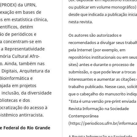
o (PROEX) da UFRN,
ou publicar em volume monográfico)
dexação em bases de
desde que indicada a publicação inicia
em estatística clínica,
nesta revista.
entíficos, detém
ão de periódicos e
Os autores são autorizados e
sa concentram-se em
recomendados a divulgar seus trabal
a a Representatividade
pela Internet (por exemplo, em
ória Cultural Afro-
repositórios institucionais ou em seu
ão. Ainda, também nas
sites) antes e durante o processo de
Digitais, Arquitetura da
submissão, o que pode levar a trocas
Bioinformática e
interessantes e aumentar as citações 
gajada em projetos
trabalho publicado. Nesse caso, solic
 inclusão, da diversidade
que o cabeçalho do manuscrito indiq
bliotecas e dos
"Esta é uma versão pre-print enviada
ocratização do acesso à
Revista Informação na Sociedade
stêmico antirracista.
Contemporânea
(https://periodicos.ufrn.br/informac
e Federal do Rio Grande
A Revista Informação na Sociedade