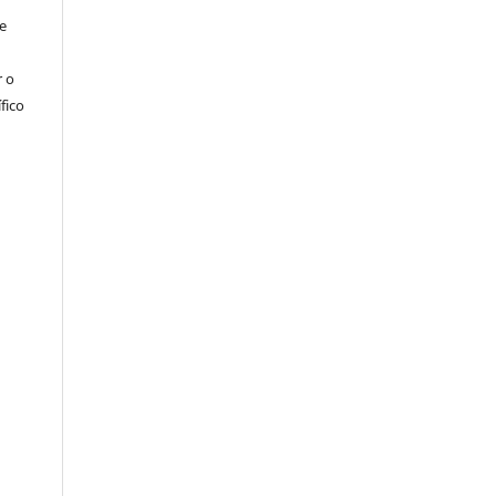
e
r o
fico