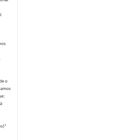
l
hos
s
de o
itamos
ue:
 à
ao)"