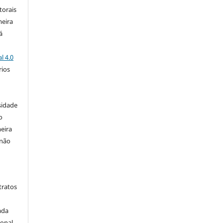
torais
meira
á
l 4.0
rios
s
sidade
o
eira
 não
tratos
ada
ional