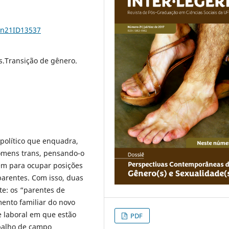
1n21ID13537
s.Transição de gênero.
-político que enquadra,
homens trans, pensando-o
roem para ocupar posições
parentes. Com isso, duas
e: os “parentes de
mento familiar do novo
e laboral em que estão
PDF
abalho de campo