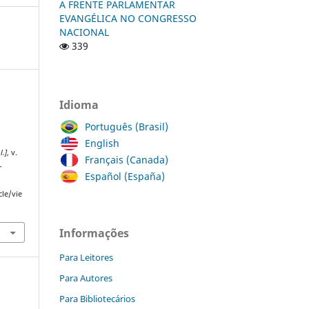
A FRENTE PARLAMENTAR
EVANGÉLICA NO CONGRESSO
NACIONAL
339
Idioma
Português (Brasil)
English
l.]
, v.
Français (Canada)
-
Español (España)
cle/vie
Informações
Para Leitores
Para Autores
Para Bibliotecários