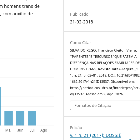
om homens trans de
, com auxílio de
Publicado
21-02-2018
Como Citar
SILVA DO REGO, Francisco Cleiton Vieira.
“PARENTES”E “RECURSOS”QUE FAZEM A
DIFERENÇA NAS RELAÇÕES FAMILIARES DE
HOMENS TRANS.
Revista Inter-Legere
,
[S. 
1, n. 21, p. 63–81, 2018. DOI: 10.21680/1982
1662.2017v1n21ID13537. Disponível em:
https://periodicos.ufrn.br/interlegere/arti
w/13537. Acesso em: 6 ago. 2026.
Fomatos de Citação
Edição
v. 1 n. 21 (2017): DOSSIÊ