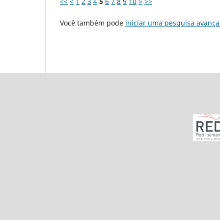
<<
<
1
2
3
4
5
6
7
8
9
10
>
>>
Você também pode
iniciar uma pesquisa avança