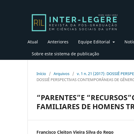
Atual
Anteriores
Equipe Editorial
Notí
Sobre este sistema de publicação
Início
/
Arquivos
/
v. 1 n. 21 (2017): DOSSIÊ PE
DOSSIÊ PERSPECTIVAS CONTEMPORÂNEAS DE GÊNERO(
“PARENTES”E “RECURSOS”
FAMILIARES DE HOMENS T
Francisco Cleiton Vieira Silva do Rego