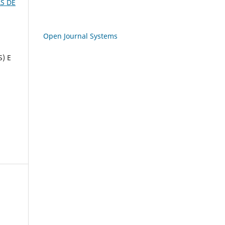
S DE
Open Journal Systems
) E