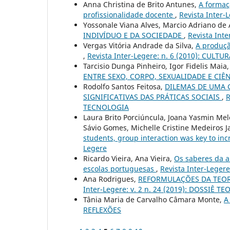
Anna Christina de Brito Antunes,
A formaçã
profissionalidade docente
,
Revista Inter-
Yossonale Viana Alves, Marcio Adriano de
INDIVÍDUO E DA SOCIEDADE
,
Revista Inte
Vergas Vitória Andrade da Silva,
A produçã
,
Revista Inter-Legere: n. 6 (2010): CULT
Tarcisio Dunga Pinheiro, Igor Fidelis Maia
ENTRE SEXO, CORPO, SEXUALIDADE E CIÊ
Rodolfo Santos Feitosa,
DILEMAS DE UMA 
SIGNIFICATIVAS DAS PRÁTICAS SOCIAIS
,
R
TECNOLOGIA
Laura Brito Porciúncula, Joana Yasmin Melo
Sávio Gomes, Michelle Cristine Medeiros 
students, group interaction was key to inc
Legere
Ricardo Vieira, Ana Vieira,
Os saberes da a
escolas portuguesas
,
Revista Inter-Leger
Ana Rodrigues,
REFORMULAÇÕES DA TEOR
Inter-Legere: v. 2 n. 24 (2019): DOSSI
Tânia Maria de Carvalho Câmara Monte,
A
REFLEXÕES