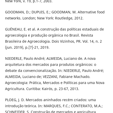
New York, v. 19, p.1-7, 2003.
GOODMAN, D.; DUPUIS, E.; GOODMAN, M. Alternative food
networks. London; New York: Routledge, 2012.
GUÉNEAU, E. et al. A construção das políticas estaduais de
agroecologia e produção orgânica no Brasil. Revista
Brasileira de Agroecologia. Dois Vizinhos, PR. Vol. 14, n. 2
(jun. 2019), p.[7]-21, 2019.
NIEDERLE, Paulo André; ALMEIDA, Luciano de. A nova
arquitetura dos mercados para produtos orgânicos: o
debate da convencionalização. In: NIEDERLE, Paulo André;
ALMEIDA, Luciano de; VEZZANI, Fabiane Machado.
Agroecologia: Prática, Mercados e Políticas para uma Nova
Agricultura. Curitiba: Kairós, p. 23-67, 2013.
PLOEG, J. D. Mercados aninhados recém criados: uma
introdução teórica. In: MARQUES, F.C.; CONTERATO, M.A.;
SCHNEIDER, S. Construção de mercados e agricultura