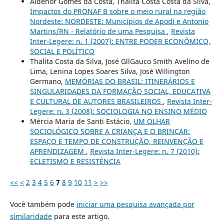
Aldenor Gomes da Costa, Thalita Costa Costa da Silva,
Impactos do PRONAF B sobre o meio rural na região
Nordeste: NORDESTE: Municípios de Apodi e Antonio
Martins/RN - Relatório de uma Pesquisa
,
Revista
Inter-Legere: n. 1 (2007): ENTRE PODER ECONÔMICO,
SOCIAL E POLÍTICO
Thalita Costa da Silva, José GllGauco Smith Avelino de
Lima, Lenina Lopes Soares Silva, José Willington
Germano,
MEMÓRIAS DO BRASIL: ITINERÁRIOS E
SINGULARIDADES DA FORMAÇÃO SOCIAL, EDUCATIVA
E CULTURAL DE AUTORES BRASILEIROS
,
Revista Inter-
Legere: n. 3 (2008): SOCIOLOGIA NO ENSINO MÉDIO
Mércia Maria de Santi Estácio,
UM OLHAR
SOCIOLÓGICO SOBRE A CRIANÇA E O BRINCAR:
ESPAÇO E TEMPO DE CONSTRUÇÃO, REINVENÇÃO E
APRENDIZAGEM
,
Revista Inter-Legere: n. 7 (2010):
ECLETISMO E RESISTÊNCIA
<<
<
2
3
4
5
6
7
8
9
10
11
>
>>
Você também pode
iniciar uma pesquisa avançada por
similaridade
para este artigo.