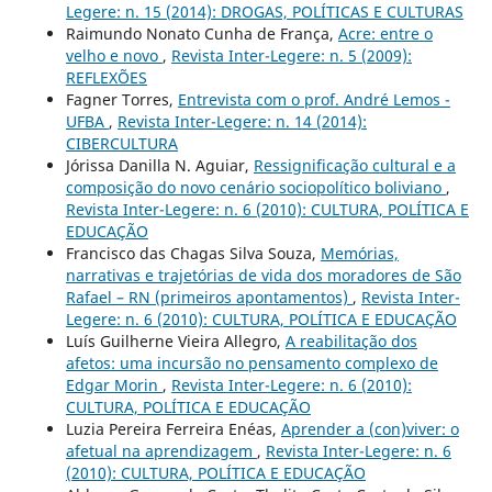
Legere: n. 15 (2014): DROGAS, POLÍTICAS E CULTURAS
Raimundo Nonato Cunha de França,
Acre: entre o
velho e novo
,
Revista Inter-Legere: n. 5 (2009):
REFLEXÕES
Fagner Torres,
Entrevista com o prof. André Lemos -
UFBA
,
Revista Inter-Legere: n. 14 (2014):
CIBERCULTURA
Jórissa Danilla N. Aguiar,
Ressignificação cultural e a
composição do novo cenário sociopolítico boliviano
,
Revista Inter-Legere: n. 6 (2010): CULTURA, POLÍTICA E
EDUCAÇÃO
Francisco das Chagas Silva Souza,
Memórias,
narrativas e trajetórias de vida dos moradores de São
Rafael – RN (primeiros apontamentos)
,
Revista Inter-
Legere: n. 6 (2010): CULTURA, POLÍTICA E EDUCAÇÃO
Luís Guilherne Vieira Allegro,
A reabilitação dos
afetos: uma incursão no pensamento complexo de
Edgar Morin
,
Revista Inter-Legere: n. 6 (2010):
CULTURA, POLÍTICA E EDUCAÇÃO
Luzia Pereira Ferreira Enéas,
Aprender a (con)viver: o
afetual na aprendizagem
,
Revista Inter-Legere: n. 6
(2010): CULTURA, POLÍTICA E EDUCAÇÃO