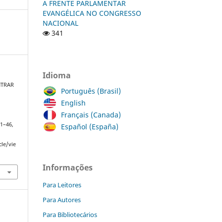
A FRENTE PARLAMENTAR
EVANGÉLICA NO CONGRESSO
NACIONAL
341
Idioma
NTRAR
Português (Brasil)
English
Français (Canada)
 31–46,
Español (España)
cle/vie
Informações
Para Leitores
Para Autores
Para Bibliotecários