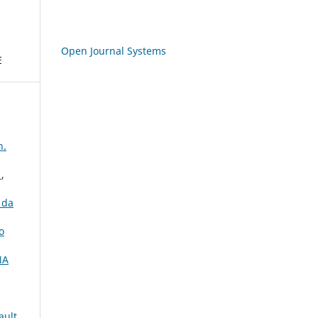
Open Journal Systems
E
n.
M
,
 da
o
NA
ault