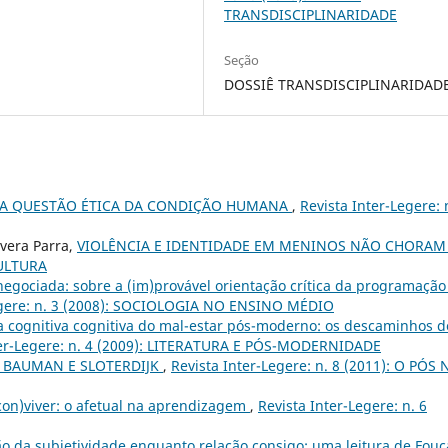
TRANSDISCIPLINARIDADE
Seção
DOSSIÊ TRANSDISCIPLINARIDAD
MA QUESTÃO ÉTICA DA CONDIÇÃO HUMANA
,
Revista Inter-Legere: 
ivera Parra,
VIOLÊNCIA E IDENTIDADE EM MENINOS NÃO CHORA
CULTURA
negociada: sobre a (im)provável orientação crítica da programação
egere: n. 3 (2008): SOCIOLOGIA NO ENSINO MÉDIO
 cognitiva cognitiva do mal-estar pós-moderno: os descaminhos d
ter-Legere: n. 4 (2009): LITERATURA E PÓS-MODERNIDADE
E BAUMAN E SLOTERDIJK
,
Revista Inter-Legere: n. 8 (2011): O PÓS 
con)viver: o afetual na aprendizagem
,
Revista Inter-Legere: n. 6
o da subjetividade enquanto relação consigo: uma leitura de Fouc