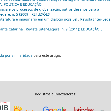
URA, POLÍTICA E EDUCAÇÃO
ância e os processos de globalização: outros desafios para a
Legere: n. 5 (2009): REFLEXÕES
 literatura e imaginário em um diálogo possível
,
Revista Inter-Lege
Santa Catarina
,
Revista Inter-Legere: n. 9 (2011): EDUCAÇÃO E
da por similaridade
para este artigo.
Registros e Indexadores: