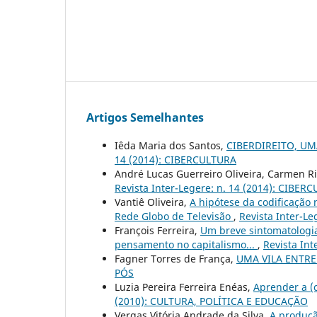
Artigos Semelhantes
Iêda Maria dos Santos,
CIBERDIREITO, U
14 (2014): CIBERCULTURA
André Lucas Guerreiro Oliveira, Carmen R
Revista Inter-Legere: n. 14 (2014): CIBER
Vantiê Oliveira,
A hipótese da codificação 
Rede Globo de Televisão
,
Revista Inter-L
François Ferreira,
Um breve sintomatologia
pensamento no capitalismo...
,
Revista In
Fagner Torres de França,
UMA VILA ENTR
PÓS
Luzia Pereira Ferreira Enéas,
Aprender a (
(2010): CULTURA, POLÍTICA E EDUCAÇÃO
Vergas Vitória Andrade da Silva,
A produçã