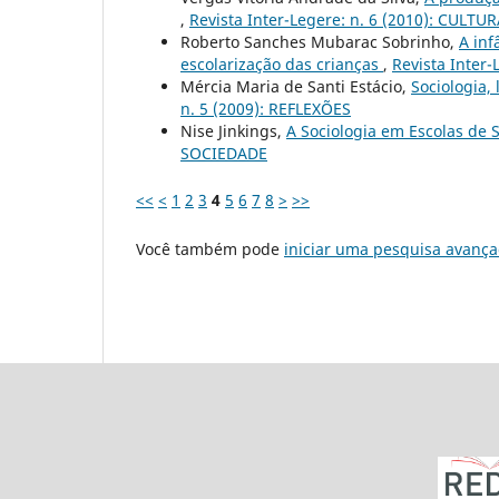
,
Revista Inter-Legere: n. 6 (2010): CULT
Roberto Sanches Mubarac Sobrinho,
A inf
escolarização das crianças
,
Revista Inter-
Mércia Maria de Santi Estácio,
Sociologia,
n. 5 (2009): REFLEXÕES
Nise Jinkings,
A Sociologia em Escolas de 
SOCIEDADE
<<
<
1
2
3
4
5
6
7
8
>
>>
Você também pode
iniciar uma pesquisa avança