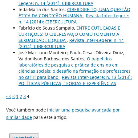
Legere: n. 14 (2014): CIBERCULTURA
Iêda Maria dos Santos,
CIBERDIREITO, UMA QUESTÃO
ÉTICA DA CONDIÇÃO HUMANA
,
Revista Inter-Legere:
n. 14 (2014): CIBERCULTURA
Fabrício de Sousa Sampaio,
ENTRE CUTUCADAS E
CURTIÇÕES: O CIBERESPAÇO COMO FOMENTO À
SEXUALIDADE LÍQUIDA
,
Revista Inter-Legere: n. 14
(2014): CIBERCULTURA
José Marciano Monteiro, Paulo Cesar Oliveira Diniz,
Valdonilson Barbosa dos Santos,
O papel dos
laboratórios de pesquisa e prática de ensino em
ciências sociais: o desafio na formação de professores
no cariri paraibano
,
Revista Inter-Legere: n. 13 (2013):
POLÍTICAS PÚBLICAS, TEORIAS E EXPERIÊNCIAS
<<
<
1
2
3
4
Você também pode
iniciar uma pesquisa avançada por
similaridade
para este artigo.
Submissão