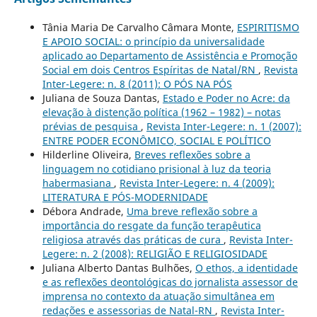
Tânia Maria De Carvalho Câmara Monte,
ESPIRITISMO
E APOIO SOCIAL: o princípio da universalidade
aplicado ao Departamento de Assistência e Promoção
Social em dois Centros Espíritas de Natal/RN
,
Revista
Inter-Legere: n. 8 (2011): O PÓS NA PÓS
Juliana de Souza Dantas,
Estado e Poder no Acre: da
elevação à distenção política (1962 – 1982) – notas
prévias de pesquisa
,
Revista Inter-Legere: n. 1 (2007):
ENTRE PODER ECONÔMICO, SOCIAL E POLÍTICO
Hilderline Oliveira,
Breves reflexões sobre a
linguagem no cotidiano prisional à luz da teoria
habermasiana
,
Revista Inter-Legere: n. 4 (2009):
LITERATURA E PÓS-MODERNIDADE
Débora Andrade,
Uma breve reflexão sobre a
importância do resgate da função terapêutica
religiosa através das práticas de cura
,
Revista Inter-
Legere: n. 2 (2008): RELIGIÃO E RELIGIOSIDADE
Juliana Alberto Dantas Bulhões,
O ethos, a identidade
e as reflexões deontológicas do jornalista assessor de
imprensa no contexto da atuação simultânea em
redações e assessorias de Natal-RN
,
Revista Inter-