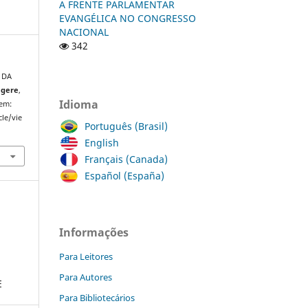
A FRENTE PARLAMENTAR
EVANGÉLICA NO CONGRESSO
NACIONAL
342
 DA
egere
,
Idioma
 em:
cle/vie
Português (Brasil)
English
Français (Canada)
Español (España)
Informações
Para Leitores
Para Autores
E
Para Bibliotecários