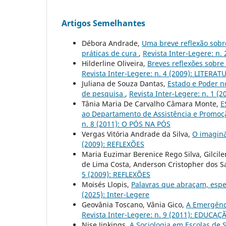
Artigos Semelhantes
Débora Andrade,
Uma breve reflexão sobre
práticas de cura
,
Revista Inter-Legere: n
Hilderline Oliveira,
Breves reflexões sobre
Revista Inter-Legere: n. 4 (2009): LITE
Juliana de Souza Dantas,
Estado e Poder no
de pesquisa
,
Revista Inter-Legere: n. 1
Tânia Maria De Carvalho Câmara Monte,
E
ao Departamento de Assistência e Promoçã
n. 8 (2011): O PÓS NA PÓS
Vergas Vitória Andrade da Silva,
O imaginá
(2009): REFLEXÕES
Maria Euzimar Berenice Rego Silva, Gilcil
de Lima Costa, Anderson Cristopher dos S
5 (2009): REFLEXÕES
Moisés Llopis,
Palavras que abraçam, esp
(2025): Inter-Legere
Geovânia Toscano, Vânia Gico,
A Emergênc
Revista Inter-Legere: n. 9 (2011): EDUCA
Nise Jinkings,
A Sociologia em Escolas de 