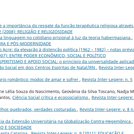
 a importância do resgate da função terapêutica religiosa através
. 2 (2008): RELIGIÃO E RELIGIOSIDADE
 a linguagem no cotidiano prisional à luz da teoria habermasiana
,
RATURA E PÓS-MODERNIDADE
 Acre: da elevação à distenção política (1962 – 1982) – notas prévi
 (2007): ENTRE PODER ECONÔMICO, SOCIAL E POLÍTICO
SPIRITISMO E APOIO SOCIAL: o princípio da universalidade aplica
o Social em dois Centros Espíritas de Natal/RN
,
Revista Inter-Leg
rio romântico: modos de amar e sofrer
,
Revista Inter-Legere: n. 5
ene Lélia Souza do Nascimento, Geovânia da Silva Toscano, Nadja M
antos,
Ciência Social crítica e ecossocialismo
,
Revista Inter-Legere:
elhos quebrados, verdades costuradas
,
Revista Inter-Legere: v. 8 n
ia da Extensão Universitária na Globalização Contra-Hegemônica
,
ÇÃO E SOCIEDADE
Santa Catarina
,
Revista Inter-Legere: n. 9 (2011): EDUCAÇÃO E