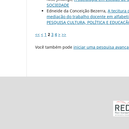
SOCIEDADE
Edneide da Conceição Bezerra,
A tecitura
mediação do trabalho docente em alfabet
PESQUISA CULTURA, POLÍTICA E EDUCAÇ
<<
<
1
2
3
4
>
>>
Você também pode
iniciar uma pesquisa avança