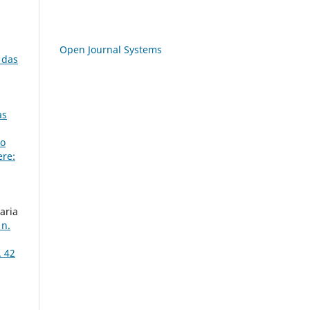
Open Journal Systems
 das
as
do
ere:
aria
 n.
. 42