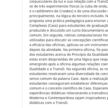
corpusculares da luz e sua relação com a TransD.
se de três experimentos físicos (a cuba de onda
e o radiômetro de Crookes) e de uma discussão 
principalmente, na lógica do terceiro incluído. N
proposta uma prática pedagógica para ensinar 
Complexos (Caos) para estudantes de graduação.
produzido e discutido um curto documentário a
comum. Em seguida, rotinas computacionais fo
utilizadas para discutir as concepções científica
a eficácia das oficinas, aplicou-se um instrumen
depois da atividade. Na primeira oficina, foi pos
dos estudantes acerca do Princípio da Dualidade
estas eram desprovidas de uma lógica que respal
emergindo após a oficina algumas relações coere
Dualidade e a TransD. Na segunda oficina, as re
estudantes mostraram uma diversidade de conc
senso comum da palavra Caos. Após a realização
estudantes conseguiram estabelecer diferenças
comum e o conceito científico de Caos. Esperam
experiências didáticas relacionando a transdisci
Moderna e Contemporânea sejam inspiradores p
didáticas com a TransD.