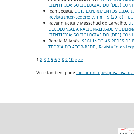
CIENTÍFICA: SOCIOLOGIAS DO (DES) CO
Jean Segata,
DOIS EXPERIMENTOS DIDÁTI
Revista Inter-Legere: v. 1 n. 19 (2016): 
Rayann Kettuly Massahud de Carvalho,
DE
DECOLONIAL À RACIONALIDADE MODER
CIENTÍFICA: SOCIOLOGIAS DO (DES) CO
Renata Milanês,
SEGUINDO AS REDES DE 
TEORIA DO ATOR-REDE
,
Revista Inter-Le
1
2
3
4
5
6
7
8
9
10
>
>>
Você também pode
iniciar uma pesquisa avança