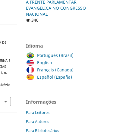
A FRENTE PARLAMENTAR
EVANGÉLICA NO CONGRESSO
NACIONAL
340
A DE
Idioma
M
Português (Brasil)
ERNA E
English
CIAS
Français (Canada)
 1, n.
Español (España)
cle/vie
Informações
Para Leitores
Para Autores
Para Bibliotecários