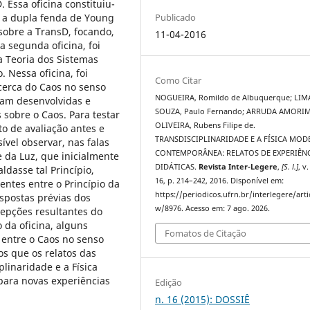
 Essa oficina constituiu-
, a dupla fenda de Young
Publicado
sobre a TransD, focando,
11-04-2016
a segunda oficina, foi
a Teoria dos Sistemas
 Nessa oficina, foi
Como Citar
cerca do Caos no senso
NOGUEIRA, Romildo de Albuquerque; LIM
ram desenvolvidas e
SOUZA, Paulo Fernando; ARRUDA AMORI
s sobre o Caos. Para testar
OLIVEIRA, Rubens Filipe de.
to de avaliação antes e
TRANSDISCIPLINARIDADE E A FÍSICA MOD
sível observar, nas falas
CONTEMPORÂNEA: RELATOS DE EXPERIÊN
 da Luz, que inicialmente
DIDÁTICAS.
Revista Inter-Legere
,
[S. l.]
, v.
dasse tal Princípio,
16, p. 214–242, 2016. Disponível em:
ntes entre o Princípio da
https://periodicos.ufrn.br/interlegere/arti
spostas prévias dos
w/8976. Acesso em: 7 ago. 2026.
epções resultantes do
 da oficina, alguns
Fomatos de Citação
 entre o Caos no senso
os que os relatos das
plinaridade e a Física
ara novas experiências
Edição
n. 16 (2015): DOSSIÊ