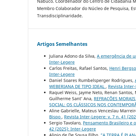
Nabuco. Coordenador do Centro de Cidadania 
Membro Colaborador do Núcleo de Pesquisa, Es
Transdisciplinaridade.
Artigos Semelhantes
Juliana Adono da Silva,
A emergência de um
Inter-Legere
Carlos Freitas, Rafael Santos,
Henri Bergson
Inter-Legere
Daniel Soares Rumbelsperger Rodrigues,
WEBERIANA DE TIPO IDEAL
,
Revista Inter-
Raquel Weiss, Jayme Neto, Renan Santos, M
Guilherme Sant’ Ana,
REFRAÇÕES MORAIS
SOCIAL: OS CLÁSSICOS NOS CONTEMPOR
Aline Gabrielle, Mateus Venceslau Marrei
Bispo
,
Revista Inter-Legere: v. 7 n. 41 (20
Sergio Tavolaro,
Pensamento Brasileiro e 
42 (2025): Inter-Legere
Alipio de De Sousa Filho,
“A TERRA É PLA