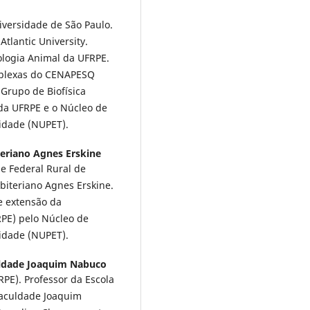
iversidade de São Paulo.
tlantic University.
ologia Animal da UFRPE.
mplexas do CENAPESQ
 Grupo de Biofísica
da UFRPE e o Núcleo de
ridade (NUPET).
teriano Agnes Erskine
e Federal Rural de
biteriano Agnes Erskine.
e extensão da
PE) pelo Núcleo de
ridade (NUPET).
ldade Joaquim Nabuco
PE). Professor da Escola
 Faculdade Joaquim