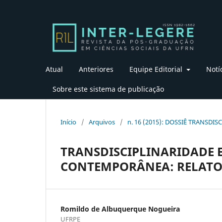
Atual
Anteriores
Equipe Editorial
Notí
Sobre este sistema de publicação
Início
/
Arquivos
/
n. 16 (2015): DOSSIÊ TRANSDI
TRANSDISCIPLINARIDADE E
CONTEMPORÂNEA: RELATOS
Romildo de Albuquerque Nogueira
UFRPE