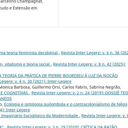
Marcelino Champagnat.
tudo e Extensão em
a teoria feminista decolonial
,
Revista Inter-Legere: v. 6 n. 38 (20
, vitalismo e teoria social
,
Revista Inter-Legere: v. 8 n. 42 (2025):
A TEORIA DA PRÁTICA DE PIERRE BOURDIEU À LUZ DA NOÇÃO
Legere: v. 4 n. 30 (2021): Inter-Legere
onica Barbosa, Guillermo Orsi, Carlos Fabris, Sabrina Negrão,
 E COGNITIVAS
,
Revista Inter-Legere: v. 2 n. 24 (2019): DOSSIÊ TE
ÂNEOS
ro,
Ecologia e ontologia quilombola e o contracolonialismo de Nêgo
24): Inter-Legere
o Imaginário Sociológico da Modernidade
,
Revista Inter-Legere: v. 
NA”
,
Revista Inter-Legere: v. 3 n. 29 (2020): CRÍTICA DA RAZÃO