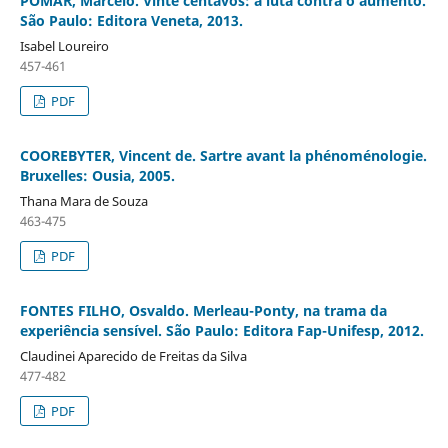
POMAR, Marcelo. Vinte centavos: a luta contra o aumento.
São Paulo: Editora Veneta, 2013.
Isabel Loureiro
457-461
PDF
COOREBYTER, Vincent de. Sartre avant la phénoménologie.
Bruxelles: Ousia, 2005.
Thana Mara de Souza
463-475
PDF
FONTES FILHO, Osvaldo. Merleau-Ponty, na trama da
experiência sensível. São Paulo: Editora Fap-Unifesp, 2012.
Claudinei Aparecido de Freitas da Silva
477-482
PDF