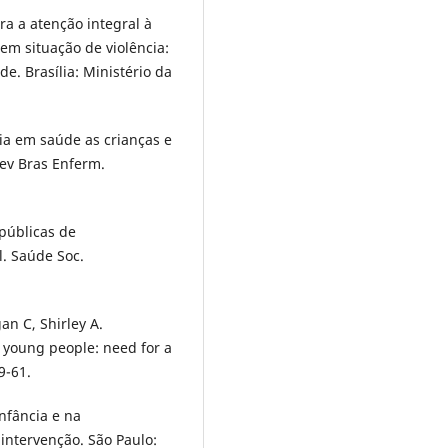
ra a atenção integral à
em situação de violência:
e. Brasília: Ministério da
cia em saúde as crianças e
Rev Bras Enferm.
 públicas de
l. Saúde Soc.
an C, Shirley A.
d young people: need for a
9-61.
infância e na
 intervenção. São Paulo: