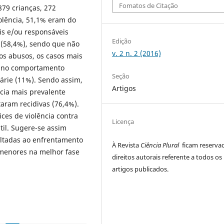
Fomatos de Citação
879 crianças, 272
olência, 51,1% eram do
is e/ou responsáveis
Edição
 (58,4%), sendo que não
v. 2 n. 2 (2016)
os abusos, os casos mais
de no comportamento
Seção
cárie (11%). Sendo assim,
Artigos
ncia mais prevalente
taram recidivas (76,4%).
ices de violência contra
Licença
til. Sugere-se assim
oltadas ao enfrentamento
À Revista
Ciência Plural
ficam reserva
 menores na melhor fase
direitos autorais referente a todos os
artigos publicados.