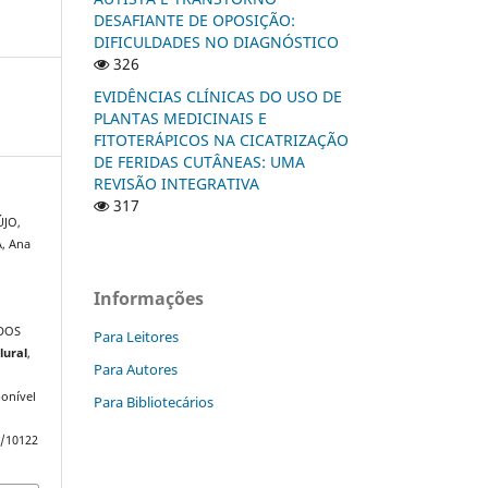
DESAFIANTE DE OPOSIÇÃO:
DIFICULDADES NO DIAGNÓSTICO
326
EVIDÊNCIAS CLÍNICAS DO USO DE
PLANTAS MEDICINAIS E
FITOTERÁPICOS NA CICATRIZAÇÃO
DE FERIDAS CUTÂNEAS: UMA
REVISÃO INTEGRATIVA
317
ÚJO,
, Ana
R
Informações
DOS
Para Leitores
lural
,
Para Autores
onível
Para Bibliotecários
w/10122