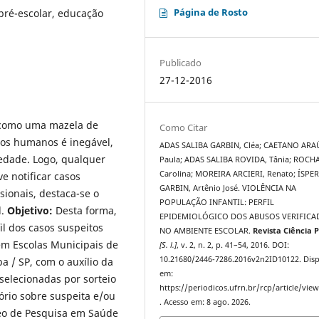
Página de Rosto
 pré-escolar, educação
Publicado
27-12-2016
a como uma mazela de
Como Citar
tos humanos é inegável,
ADAS SALIBA GARBIN, Cléa; CAETANO ARA
edade. Logo, qualquer
Paula; ADAS SALIBA ROVIDA, Tânia; ROCHA
Carolina; MOREIRA ARCIERI, Renato; ÍSPE
e notificar casos
GARBIN, Artênio José. VIOLÊNCIA NA
sionais, destaca-se o
POPULAÇÃO INFANTIL: PERFIL
l.
Objetivo:
Desta forma,
EPIDEMIOLÓGICO DOS ABUSOS VERIFICA
fil dos casos suspeitos
NO AMBIENTE ESCOLAR.
Revista Ciência P
em Escolas Municipais de
[S. l.]
, v. 2, n. 2, p. 41–54, 2016. DOI:
10.21680/2446-7286.2016v2n2ID10122. Disp
 / SP, com o auxílio da
em:
selecionadas por sorteio
https://periodicos.ufrn.br/rcp/article/vie
tório sobre suspeita e/ou
. Acesso em: 8 ago. 2026.
eo de Pesquisa em Saúde