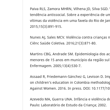
Paiva RLS, Zamora MHRN, Vilhena JD, Silva SGD. 
tendência antissocial. Sobre a experiência de u
vítimas da violência em uma favela do Rio de Jan
2015;15(3):891-915.
Nunes AJ, Sales MCV. Violência contra crianças n
Ciênc Saúde Coletiva. 2016;21(3):871-80.
Martins CBG, Andrade SM. Epidemiologia dos aci
menores de 15 anos em município da região sul 
Enfermagem. 2005;13(4):530-7.
Assaad R, Friedemann-Sánchez G, Levison D. Imp
on children’s education in Colombia methodologi
Against Women. 2016. In press. DOI: 10.1177/1
Azevedo MA, Guerra UNA. Infância e violência d
Paulo: Laboratório de Estudo da Criança; 2002.