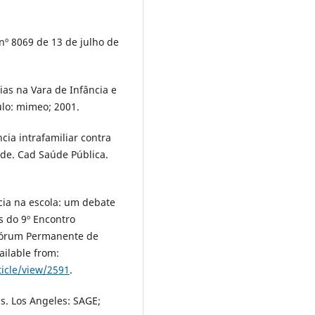
 nº 8069 de 13 de julho de
as na Vara de Infância e
ulo: mimeo; 2001.
ncia intrafamiliar contra
úde. Cad Saúde Pública.
cia na escola: um debate
s do 9º Encontro
 Fórum Permanente de
ailable from:
ticle/view/2591
.
s. Los Angeles: SAGE;