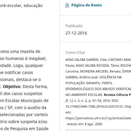
Página de Rosto
 pré-escolar, educação
Publicado
27-12-2016
a como uma mazela de
Como Citar
tos humanos é inegável,
ADAS SALIBA GARBIN, Cléa; CAETANO ARA
edade. Logo, qualquer
Paula; ADAS SALIBA ROVIDA, Tânia; ROCHA
Carolina; MOREIRA ARCIERI, Renato; ÍSPE
e notificar casos
GARBIN, Artênio José. VIOLÊNCIA NA
sionais, destaca-se o
POPULAÇÃO INFANTIL: PERFIL
l.
Objetivo:
Desta forma,
EPIDEMIOLÓGICO DOS ABUSOS VERIFICA
fil dos casos suspeitos
NO AMBIENTE ESCOLAR.
Revista Ciência P
em Escolas Municipais de
[S. l.]
, v. 2, n. 2, p. 41–54, 2016. DOI:
10.21680/2446-7286.2016v2n2ID10122. Disp
 / SP, com o auxílio da
em:
selecionadas por sorteio
https://periodicos.ufrn.br/rcp/article/vie
tório sobre suspeita e/ou
. Acesso em: 8 ago. 2026.
eo de Pesquisa em Saúde