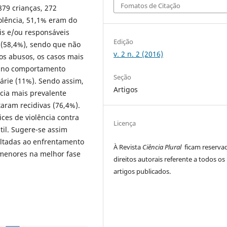
Fomatos de Citação
879 crianças, 272
olência, 51,1% eram do
is e/ou responsáveis
Edição
 (58,4%), sendo que não
v. 2 n. 2 (2016)
os abusos, os casos mais
de no comportamento
Seção
cárie (11%). Sendo assim,
Artigos
ncia mais prevalente
taram recidivas (76,4%).
ices de violência contra
Licença
til. Sugere-se assim
oltadas ao enfrentamento
À Revista
Ciência Plural
ficam reserva
 menores na melhor fase
direitos autorais referente a todos os
artigos publicados.