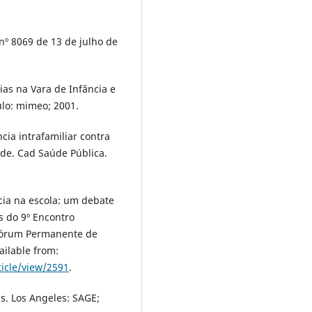
 nº 8069 de 13 de julho de
as na Vara de Infância e
ulo: mimeo; 2001.
ncia intrafamiliar contra
úde. Cad Saúde Pública.
cia na escola: um debate
s do 9º Encontro
 Fórum Permanente de
ailable from:
ticle/view/2591
.
s. Los Angeles: SAGE;