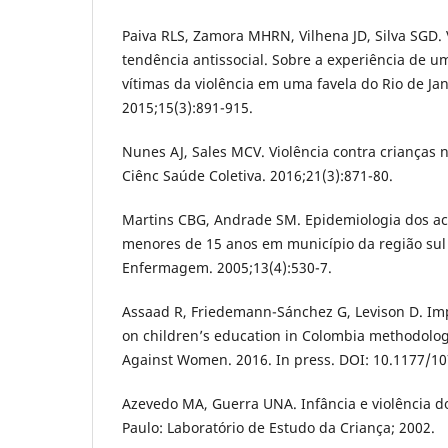
Paiva RLS, Zamora MHRN, Vilhena JD, Silva SGD. 
tendência antissocial. Sobre a experiência de u
vítimas da violência em uma favela do Rio de Jan
2015;15(3):891-915.
Nunes AJ, Sales MCV. Violência contra crianças n
Ciênc Saúde Coletiva. 2016;21(3):871-80.
Martins CBG, Andrade SM. Epidemiologia dos aci
menores de 15 anos em município da região sul 
Enfermagem. 2005;13(4):530-7.
Assaad R, Friedemann-Sánchez G, Levison D. Imp
on children’s education in Colombia methodologi
Against Women. 2016. In press. DOI: 10.1177/1
Azevedo MA, Guerra UNA. Infância e violência d
Paulo: Laboratório de Estudo da Criança; 2002.