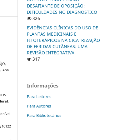
DESAFIANTE DE OPOSIÇÃO:
DIFICULDADES NO DIAGNÓSTICO
326
EVIDÊNCIAS CLÍNICAS DO USO DE
PLANTAS MEDICINAIS E
FITOTERÁPICOS NA CICATRIZAÇÃO
DE FERIDAS CUTÂNEAS: UMA
REVISÃO INTEGRATIVA
317
ÚJO,
, Ana
R
Informações
DOS
Para Leitores
lural
,
Para Autores
onível
Para Bibliotecários
w/10122