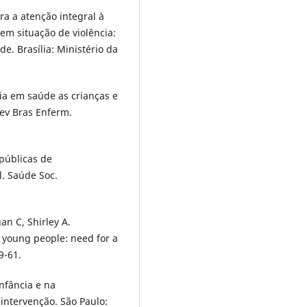
ra a atenção integral à
em situação de violência:
e. Brasília: Ministério da
cia em saúde as crianças e
Rev Bras Enferm.
 públicas de
l. Saúde Soc.
an C, Shirley A.
d young people: need for a
9-61.
infância e na
 intervenção. São Paulo: