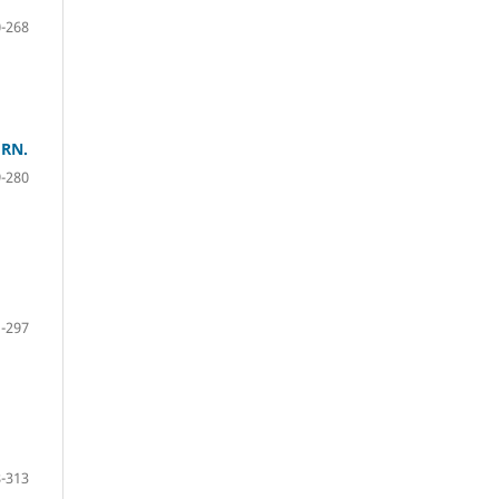
-268
/RN.
-280
-297
-313