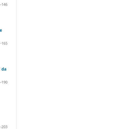
-146
e
-165
l da
-190
-203