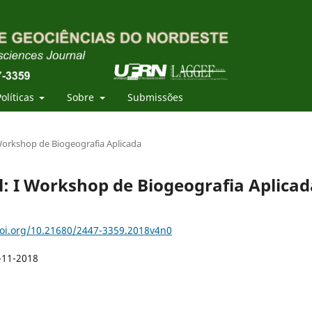
Políticas
Sobre
Submissões
 Workshop de Biogeografia Aplicada
al: I Workshop de Biogeografia Aplicad
doi.org/10.21680/2447-3359.2018v4n0
-11-2018