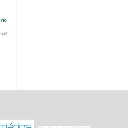
 rio
-324