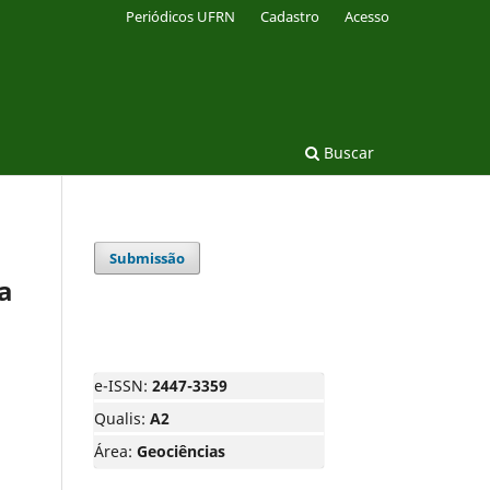
Periódicos UFRN
Cadastro
Acesso
Buscar
Submissão
a
e-ISSN:
2447-3359
Qualis:
A2
Área:
Geociências