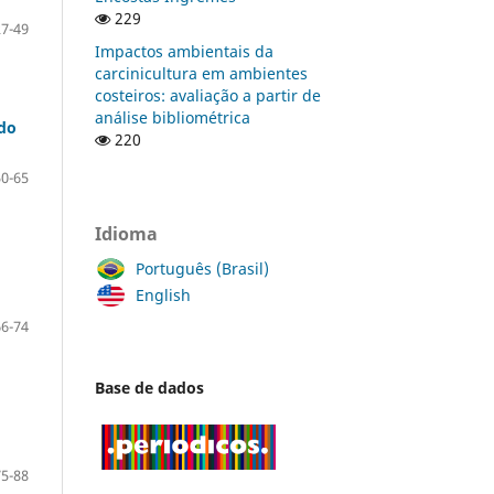
229
27-49
Impactos ambientais da
carcinicultura em ambientes
costeiros: avaliação a partir de
análise bibliométrica
ido
220
50-65
Idioma
Português (Brasil)
English
66-74
Base de dados
75-88