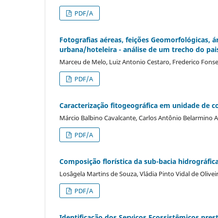
PDF/A
Fotografias aéreas, feições Geomorfológicas, 
urbana/hoteleira - análise de um trecho do pai
Marceu de Melo, Luiz Antonio Cestaro, Frederico Fons
PDF/A
Caracterização fitogeográfica em unidade de c
Márcio Balbino Cavalcante, Carlos Antônio Belarmino Alv
PDF/A
Composição florística da sub-bacia hidrográfica 
Losâgela Martins de Souza, Vládia Pinto Vidal de Olivei
PDF/A
Identificação dos Serviços Ecossistêmicos pres