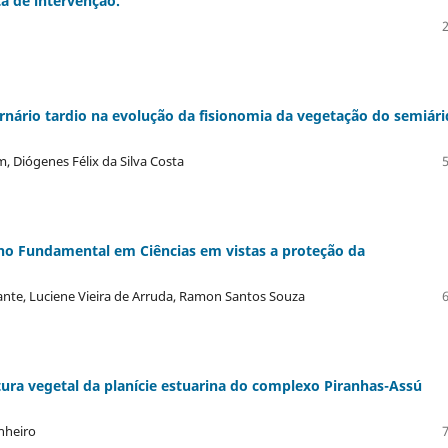
a de intervenção.
ernário tardio na evolução da fisionomia da vegetação do semiár
m, Diógenes Félix da Silva Costa
no Fundamental em Ciências em vistas a proteção da
ante, Luciene Vieira de Arruda, Ramon Santos Souza
rtura vegetal da planície estuarina do complexo Piranhas-Assú
nheiro