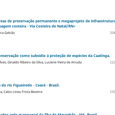
áreas de preservação permanente e megaprojeto de infraestrutur
sagem costeira - Via Costeira de Natal/RN>
eca Galvão
204
onservação como subsídio à proteção de espécies da Caatinga.
es, Ginaldo Ribeiro da Silva, Luciene Vieira de Arruda
222
do rio Figueiredo - Ceará - Brasil.
ra, Calos Lineu Frota Bezerra
235
tados pelo manguezal da Ilha do Maranhão - MA, Brasil.