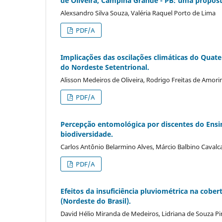
de Oliveira, Campina Grande - PB: uma propost
Alexsandro Silva Souza, Valéria Raquel Porto de Lima
PDF/A
Implicações das oscilações climáticas do Quat
do Nordeste Setentrional.
Alisson Medeiros de Oliveira, Rodrigo Freitas de Amori
PDF/A
Percepção entomológica por discentes do Ensi
biodiversidade.
Carlos Antônio Belarmino Alves, Márcio Balbino Cavalc
PDF/A
Efeitos da insuficiência pluviométrica na cobe
(Nordeste do Brasil).
David Hélio Miranda de Medeiros, Lidriana de Souza Pi