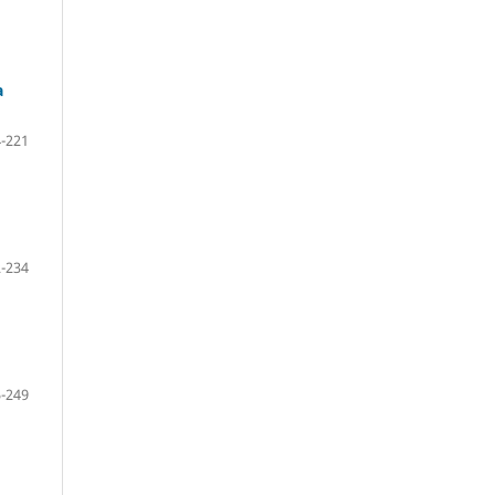
a
-221
-234
-249