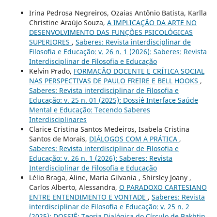
Irina Pedrosa Negreiros, Ozaias Antônio Batista, Karlla
Christine Araújo Souza,
A IMPLICAÇÃO DA ARTE NO
DESENVOLVIMENTO DAS FUNÇÕES PSICOLÓGICAS
SUPERIORES
,
Saberes: Revista interdisciplinar de
Filosofia e Educação: v. 26 n. 1 (2026): Saberes: Revista
Interdisciplinar de Filosofia e Educação
Kelvin Prado,
FORMAÇÃO DOCENTE E CRÍTICA SOCIAL
NAS PERSPECTIVAS DE PAULO FREIRE E BELL HOOKS
,
Saberes: Revista interdisciplinar de Filosofia e
Educação: v. 25 n. 01 (2025): Dossiê Interface Saúde
Mental e Educação: Tecendo Saberes
Interdisciplinares
Clarice Cristina Santos Medeiros, Isabela Cristina
Santos de Morais,
DIÁLOGOS COM A PRÁTICA
,
Saberes: Revista interdisciplinar de Filosofia e
Educação: v. 26 n. 1 (2026): Saberes: Revista
Interdisciplinar de Filosofia e Educação
Lélio Braga, Aline, Maria Gilvania , Shirsley Joany ,
Carlos Alberto, Alessandra,
O PARADOXO CARTESIANO
ENTRE ENTENDIMENTO E VONTADE
,
Saberes: Revista
interdisciplinar de Filosofia e Educação: v. 25 n. 2
(2025): DOSSIÊ: Teoria Dialógica do Círculo de Bakhtin