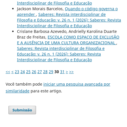
Interdisciplinar de Filosofia e Educação
Jackson Morais Barcelos,
Quando o código governa o
aprender
,
Saberes: Revista interdisciplinar de
Filosofia e Educação: v. 26 n. 1 (2026): Saberes: Revista
Interdisciplinar de Filosofia e Educação
Crislane Barbosa Azevedo, Andrielly Karolina Duarte
Braz de Freitas,
ESCOLA COMO ESPAÇO DE EXCLUSÃO
E A AUSÊNCIA DE UMA CULTURA ORGANIZACIONAL
,
Saberes: Revista interdisciplinar de Filosofia e
Educação: v. 26 n. 1 (2026): Saberes: Revista
Interdisciplinar de Filosofia e Educação
<<
<
23
24
25
26
27
28
29
30
31
>
>>
Você também pode
iniciar uma pesquisa avançada por
similaridade
para este artigo.
Submissão