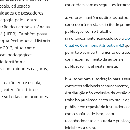
concordam com os seguintes termos
locais, educação
unidades de pescadores
a. Autores mantém os direitos autorai
dagogia pelo Centro
concedem à revista o direito de prime
cação do Campo – Ciências
publicação, com o trabalho
ná (UFPR). Também possui
simultaneamente licenciado sob a
Lic
ngua Portuguesa, História
Creative Commons Attribution 4.0
qu
de 2013, atua como
permite o compartilhamento do trab
icas pedagógicas
com reconhecimento da autoria e
 território e
publicação inicial nesta revista.
as comunidades caiçaras.
b. Autores têm autorização para assu
culação entre escola,
contratos adicionais separadamente,
, extensão crítica e
distribuição não-exclusiva da versão 
de vida das comunidades
trabalho publicada nesta revista (ex.:
publicar em repositório institucional 
como capítulo de livro), com
reconhecimento de autoria e publica
inicial nesta revista.