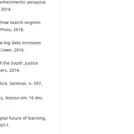
conhecimento: pesquisa
 2014.
: how search engines
Press, 2018.
w big data increases
Crown, 2016.
 the South: justice
ers, 2014.
ice. Seminar, n. 597,
tm
. Acesso em: 16 dez.
tal future of learning,
2017.