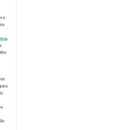
:
s e
ira
ença
e
alho
mir
 para
do
ou
ção