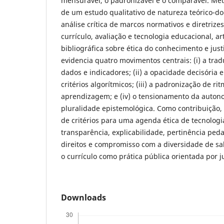
mensurável, o padronizável e o comparável. Met
de um estudo qualitativo de natureza teórico-d
análise crítica de marcos normativos e diretrize
currículo, avaliação e tecnologia educacional, a
bibliográfica sobre ética do conhecimento e just
evidencia quatro movimentos centrais: (i) a tra
dados e indicadores; (ii) a opacidade decisória 
critérios algorítmicos; (iii) a padronização de rit
aprendizagem; e (iv) o tensionamento da auton
pluralidade epistemológica. Como contribuição
de critérios para uma agenda ética de tecnolog
transparência, explicabilidade, pertinência ped
direitos e compromisso com a diversidade de s
o currículo como prática pública orientada por ju
Downloads