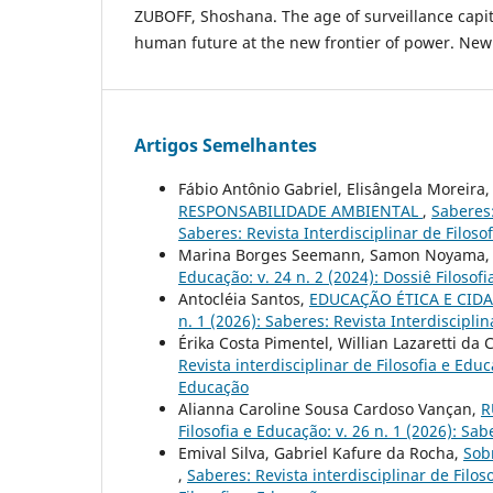
ZUBOFF, Shoshana. The age of surveillance capita
human future at the new frontier of power. New 
Artigos Semelhantes
Fábio Antônio Gabriel, Elisângela Moreira,
RESPONSABILIDADE AMBIENTAL
,
Saberes:
Saberes: Revista Interdisciplinar de Filoso
Marina Borges Seemann, Samon Noyama
Educação: v. 24 n. 2 (2024): Dossiê Filosofi
Antocléia Santos,
EDUCAÇÃO ÉTICA E CID
n. 1 (2026): Saberes: Revista Interdiscipli
Érika Costa Pimentel, Willian Lazaretti da
Revista interdisciplinar de Filosofia e Educ
Educação
Alianna Caroline Sousa Cardoso Vançan,
R
Filosofia e Educação: v. 26 n. 1 (2026): Sab
Emival Silva, Gabriel Kafure da Rocha,
Sob
,
Saberes: Revista interdisciplinar de Filos