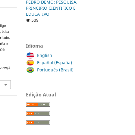
PEDRO DEMO: PESQUISA,
PRINCÍPIO CIENTÍFICO E
EDUCATIVO
509
digo
 ética
rículo.
ofia e
Idioma
DOI:
English
Español (España)
/view/4
Português (Brasil)
Edição Atual
a