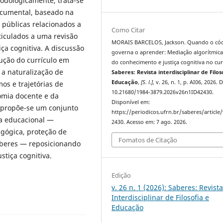
odologicamente, trata-se
ocumental, baseado na
s públicas relacionados a
Como Citar
rticulados a uma revisão
MORAIS BARCELOS, Jackson. Quando o có
iça cognitiva. A discussão
governa o aprender: Mediação algorítmica,
dução do currículo em
do conhecimento e justiça cognitiva no cur
e a naturalização de
Saberes: Revista interdisciplinar de Filos
Educação
,
[S. l.]
, v. 26, n. 1, p. AI06, 2026. 
mos e trajetórias de
10.21680/1984-3879.2026v26n1ID42430.
omia docente e da
Disponível em:
, propõe-se um conjunto
https://periodicos.ufrn.br/saberes/article
ia educacional —
2430. Acesso em: 7 ago. 2026.
agógica, proteção de
Fomatos de Citação
aberes — reposicionando
stiça cognitiva.
Edição
v. 26 n. 1 (2026): Saberes: Revist
Interdisciplinar de Filosofia e
Educação