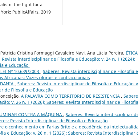
lism: the fight for a
York: PublicAffairs, 2019
 Patricia Cristina Formaggi Cavaleiro Navi, Ana Lúcia Pereira,
ÉTICA
 Revista interdisciplinar de Filosofia e Educação: v. 24 n. 1 (2024):
fia e Educação.
,
LEI Nº 10.639/2003
,
Saberes: Revista interdisciplinar de Filosofia e
as Africanas: Vozes plurais e contracoloniais
ADANIA
,
Saberes: Revista interdisciplinar de Filosofia e Educação: v
nar de Filosofia e Educação
 Conceição,
A PALAVRA COMO TERRITÓRIO DE RESISTÊNCIA
,
Sabere
ação: v. 26 n. 1 (2026): Saberes: Revista Interdisciplinar de Filosofi
UMINAR CONTRA A MÁQUINA
,
Saberes: Revista interdisciplinar d
eres: Revista Interdisciplinar de Filosofia e Educação
re o conhecimento em Farias Brito e a decadência da intelectualid
ofia e Educação: v. 26 n. 1 (2026): Saberes: Revista Interdisciplinar 