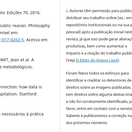
c. Autores têm permissão para publica
o: Edições 70, 2016.
distribuir seu trabalho online (ex.: em
repositórios institucionais ou na sua 
public reason. Philosophy
pessoal) após a publicação inicial nes
onível em:
revista, já que isso pode gerar alteraç
7-017-0263-5
. Acesso em:
produtivas, bem como aumentar o
impacto e a citação do trabalho publ
RT, Jean et al. A
(Veja
O Efeito do Acesso Livre
).
 e metodológicos.
Foram feitos todos os esforços para
identificar e creditar os detentores de
nnection: how data is
direitos sobre as imagens publicadas.
apitalism. Stanford:
tem direitos sobre alguma destas im
e não foi corretamente identificado, 
favor, entre em contato com a revista
 necessários à prática
Saberes e publicaremos a correção 
dos próximos números.