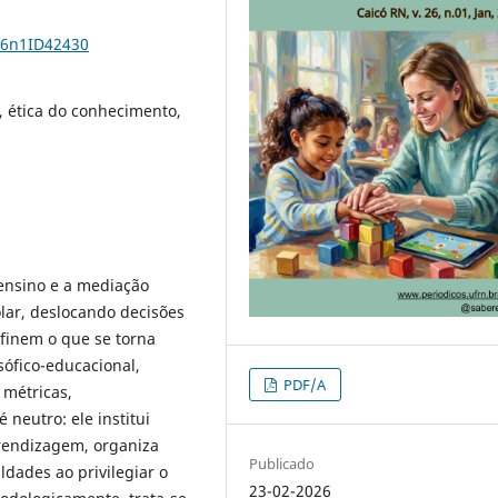
26n1ID42430
, ética do conhecimento,
ensino e a mediação
lar, deslocando decisões
finem o que se torna
osófico-educacional,
PDF/A
métricas,
neutro: ele institui
rendizagem, organiza
Publicado
ldades ao privilegiar o
23-02-2026