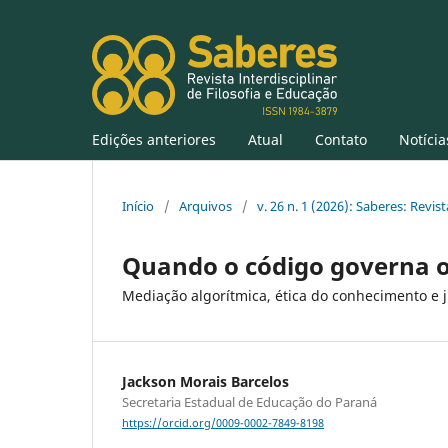
Edições anteriores
Atual
Contato
Notícia
Início
/
Arquivos
/
v. 26 n. 1 (2026): Saberes: Revis
Quando o código governa 
Mediação algorítmica, ética do conhecimento e ju
Jackson Morais Barcelos
Secretaria Estadual de Educação do Paraná
https://orcid.org/0009-0002-7849-8198