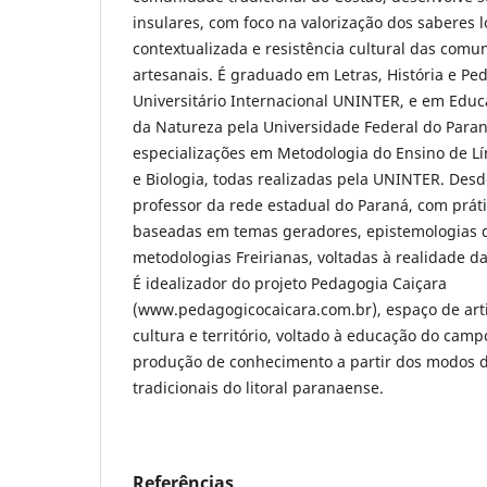
insulares, com foco na valorização dos saberes 
contextualizada e resistência cultural das com
artesanais. É graduado em Letras, História e Pe
Universitário Internacional UNINTER, e em Edu
da Natureza pela Universidade Federal do Para
especializações em Metodologia do Ensino de Lí
e Biologia, todas realizadas pela UNINTER. Des
professor da rede estadual do Paraná, com prát
baseadas em temas geradores, epistemologias do
metodologias Freirianas, voltadas à realidade d
É idealizador do projeto Pedagogia Caiçara
(www.pedagogicocaicara.com.br), espaço de arti
cultura e território, voltado à educação do campo
produção de conhecimento a partir dos modos 
tradicionais do litoral paranaense.
Referências