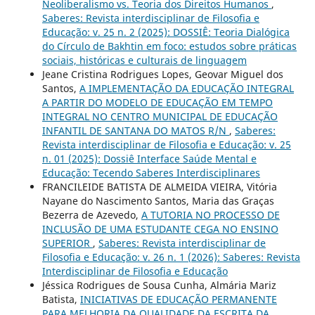
Neoliberalismo vs. Teoria dos Direitos Humanos
,
Saberes: Revista interdisciplinar de Filosofia e
Educação: v. 25 n. 2 (2025): DOSSIÊ: Teoria Dialógica
do Círculo de Bakhtin em foco: estudos sobre práticas
sociais, históricas e culturais de linguagem
Jeane Cristina Rodrigues Lopes, Geovar Miguel dos
Santos,
A IMPLEMENTAÇÃO DA EDUCAÇÃO INTEGRAL
A PARTIR DO MODELO DE EDUCAÇÃO EM TEMPO
INTEGRAL NO CENTRO MUNICIPAL DE EDUCAÇÃO
INFANTIL DE SANTANA DO MATOS R/N
,
Saberes:
Revista interdisciplinar de Filosofia e Educação: v. 25
n. 01 (2025): Dossiê Interface Saúde Mental e
Educação: Tecendo Saberes Interdisciplinares
FRANCILEIDE BATISTA DE ALMEIDA VIEIRA, Vitória
Nayane do Nascimento Santos, Maria das Graças
Bezerra de Azevedo,
A TUTORIA NO PROCESSO DE
INCLUSÃO DE UMA ESTUDANTE CEGA NO ENSINO
SUPERIOR
,
Saberes: Revista interdisciplinar de
Filosofia e Educação: v. 26 n. 1 (2026): Saberes: Revista
Interdisciplinar de Filosofia e Educação
Jéssica Rodrigues de Sousa Cunha, Almária Mariz
Batista,
INICIATIVAS DE EDUCAÇÃO PERMANENTE
PARA MELHORIA DA QUALIDADE DA ESCRITA DA