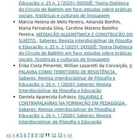
Educação: v. 25 n. 2 (2025): DOSSIÊ: Teoria Dialógica
do Círculo de Bakhtin em foco: estudos sobre práticas
sociais, históricas e culturais de linguagem
Márcia Helena de Melo Pereira, Amanda Bonfim,
Maria Fernanda Silva, Caroline Moreno Botelho
Pereira,
MEDIAÇÃO ALGORÍTMICA E CONSTRUÇÃO DO
SUJEITO
,
Saberes: Revista interdisciplinar de Filosofia
e Educação: v. 25 n. 2 (2025): DOSSIÊ: Teoria Dialógica
do Círculo de Bakhtin em foco: estudos sobre práticas
sociais, históricas e culturais de linguagem
Érika Costa Pimentel, Willian Lazaretti da Conceição,
A
PALAVRA COMO TERRITÓRIO DE RESISTÊNCIA
,
Saberes: Revista interdisciplinar de Filosofia e
Educação: v. 26 n. 1 (2026): Saberes: Revista
Interdisciplinar de Filosofia e Educação
Daniela Aparecida Eufrásio,
PALAVRAS E
CONTRAPALAVRAS NA FORMAÇÃO EM PEDAGOGIA
,
Saberes: Revista interdisciplinar de Filosofia e
Educação: v. 26 n. 1 (2026): Saberes: Revista
Interdisciplinar de Filosofia e Educação
<<
<
4
5
6
7
8
9
10
11
12
13
>
>>