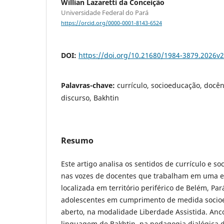
Willian Lazaretti da Conceição
Universidade Federal do Pará
https://orcid.org/0000-0001-8143-6524
DOI:
https://doi.org/10.21680/1984-3879.2026v
Palavras-chave:
currículo, socioeducação, docên
discurso, Bakhtin
Resumo
Este artigo analisa os sentidos de currículo e s
nas vozes de docentes que trabalham em uma es
localizada em território periférico de Belém, P
adolescentes em cumprimento de medida socio
aberto, na modalidade Liberdade Assistida. Anco
linguagem de Bakhtin, na pedagogia dialógica d