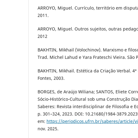
ARROYO, Miguel. Currículo, território em disputa.
2011.
ARROYO, Miguel. Outros sujeitos, outras pedagog
2012
BAKHTIN, Mikhail (Volochinov). Marxismo e filos
Trad. Michel Lahud e Yara Frateschi Vieira. São P
BAKHTIN, Mikhail. Estética da Criação Verbal. 4ª
Fontes, 2003.
BORGES, de Araújo Wiliana; SANTOS, Eliete Corr
Sócio-Histórico-Cultural sob uma Construção Di
Saberes: Revista interdisciplinar de Filosofia e Edu
p. 301–324, 2023. DOI: 10.21680/1984-3879.202
em:
https://periodicos.ufrn.br/saberes/article/
nov. 2025.