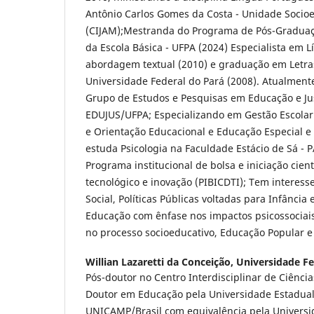
Antônio Carlos Gomes da Costa - Unidade Socio
(CIJAM);Mestranda do Programa de Pós-Graduaç
da Escola Básica - UFPA (2024) Especialista em
abordagem textual (2010) e graduação em Letras
Universidade Federal do Pará (2008). Atualment
Grupo de Estudos e Pesquisas em Educação e Just
EDUJUS/UFPA; Especializando em Gestão Escola
e Orientação Educacional e Educação Especial e 
estuda Psicologia na Faculdade Estácio de Sá - 
Programa institucional de bolsa e iniciação cien
tecnológico e inovação (PIBICDTI); Tem interesse
Social, Políticas Públicas voltadas para Infância
Educação com ênfase nos impactos psicossociai
no processo socioeducativo, Educação Popular e 
Willian Lazaretti da Conceição,
Universidade Fe
Pós-doutor no Centro Interdisciplinar de Ciência
Doutor em Educação pela Universidade Estadua
UNICAMP/Brasil com equivalência pela Universi