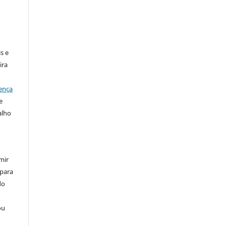
:
s e
ira
ença
e
alho
mir
 para
do
ou