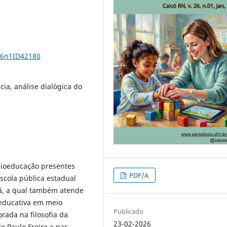
26n1ID42180
cia, análise dialógica do
ocioeducação presentes
PDF/A
cola pública estadual
ará, a qual também atende
educativa em meio
Publicado
rada na filosofia da
23-02-2026
e Paulo Freire e nas