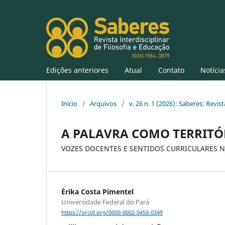
Edições anteriores
Atual
Contato
Notícia
Início
/
Arquivos
/
v. 26 n. 1 (2026): Saberes: Revis
A PALAVRA COMO TERRITÓR
VOZES DOCENTES E SENTIDOS CURRICULARES 
Érika Costa Pimentel
Universidade Federal do Pará
https://orcid.org/0000-0002-0459-0349