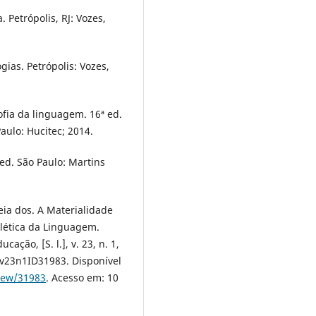
 Petrópolis, RJ: Vozes,
ias. Petrópolis: Vozes,
ofia da linguagem. 16ª ed.
aulo: Hucitec; 2014.
 ed. São Paulo: Martins
eia dos. A Materialidade
alética da Linguagem.
cação, [S. l.], v. 23, n. 1,
3v23n1ID31983. Disponível
view/31983
. Acesso em: 10