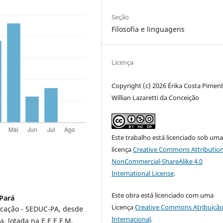
Seção
Filosofia e linguagens
Licença
Copyright (c) 2026 Érika Costa Piment
Willian Lazaretti da Conceição
Este trabalho está licenciado sob um
licença
Creative Commons Attribution
NonCommercial-ShareAlike 4.0
International License
.
Este obra está licenciado com uma
Pará
Licença
Creative Commons Atribuição
ducação - SEDUC-PA, desde
Internacional
.
, lotada na E.E.E.F.M.