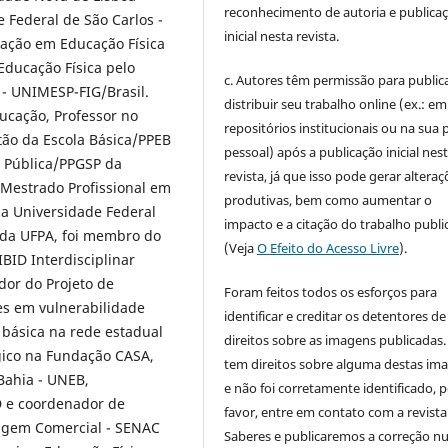
reconhecimento de autoria e publica
 Federal de São Carlos -
inicial nesta revista.
zação em Educação Física
Educação Física pelo
c. Autores têm permissão para publica
 - UNIMESP-FIG/Brasil.
distribuir seu trabalho online (ex.: em
ducação, Professor no
repositórios institucionais ou na sua 
ão da Escola Básica/PPEB
pessoal) após a publicação inicial nes
 Pública/PPGSP da
revista, já que isso pode gerar alteraç
 Mestrado Profissional em
produtivas, bem como aumentar o
da Universidade Federal
impacto e a citação do trabalho publ
 da UFPA, foi membro do
(Veja
O Efeito do Acesso Livre
).
BID Interdisciplinar
dor do Projeto de
Foram feitos todos os esforços para
s em vulnerabilidade
identificar e creditar os detentores de
 básica na rede estadual
direitos sobre as imagens publicadas.
gico na Fundação CASA,
tem direitos sobre alguma destas im
Bahia - UNEB,
e não foi corretamente identificado, 
D e coordenador de
favor, entre em contato com a revista
zagem Comercial - SENAC
Saberes e publicaremos a correção 