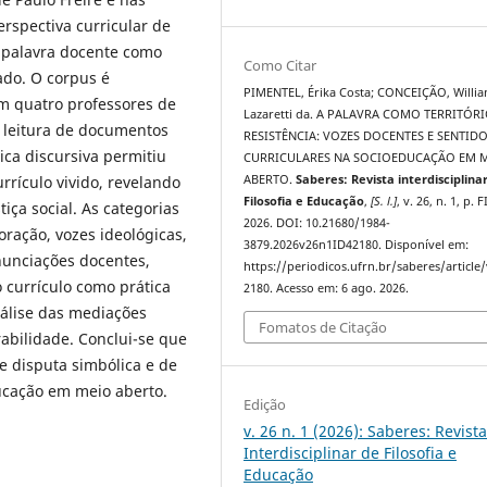
rspectiva curricular de
 palavra docente como
Como Citar
ado. O corpus é
PIMENTEL, Érika Costa; CONCEIÇÃO, Willia
om quatro professores de
Lazaretti da. A PALAVRA COMO TERRITÓR
à leitura de documentos
RESISTÊNCIA: VOZES DOCENTES E SENTID
ica discursiva permitiu
CURRICULARES NA SOCIOEDUCAÇÃO EM 
urrículo vivido, revelando
ABERTO.
Saberes: Revista interdisciplina
Filosofia e Educação
,
[S. l.]
, v. 26, n. 1, p. F
tiça social. As categorias
2026. DOI: 10.21680/1984-
oração, vozes ideológicas,
3879.2026v26n1ID42180. Disponível em:
enunciações docentes,
https://periodicos.ufrn.br/saberes/article
 currículo como prática
2180. Acesso em: 6 ago. 2026.
nálise das mediações
Fomatos de Citação
abilidade. Conclui-se que
e disputa simbólica e de
ducação em meio aberto.
Edição
v. 26 n. 1 (2026): Saberes: Revist
Interdisciplinar de Filosofia e
Educação