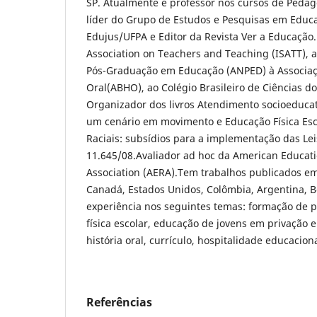
SP. Atualmente é professor nos cursos de Pedag
líder do Grupo de Estudos e Pesquisas em Educaç
Edujus/UFPA e Editor da Revista Ver a Educação.
Association on Teachers and Teaching (ISATT), 
Pós-Graduação em Educação (ANPED) à Associação
Oral(ABHO), ao Colégio Brasileiro de Ciências do
Organizador dos livros Atendimento socioeducati
um cenário em movimento e Educação Física Esco
Raciais: subsídios para a implementação das Lei
11.645/08.Avaliador ad hoc da American Educat
Association (AERA).Tem trabalhos publicados em P
Canadá, Estados Unidos, Colômbia, Argentina, B
experiência nos seguintes temas: formação de 
física escolar, educação de jovens em privação e
história oral, currículo, hospitalidade educaciona
Referências