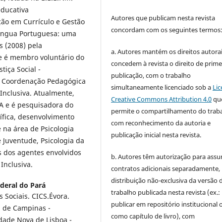
educativa
Autores que publicam nesta revista
ão em Currículo e Gestão
concordam com os seguintes termos
 Língua Portuguesa: uma
 (2008) pela
a. Autores mantém os direitos autorai
e é membro voluntário do
concedem à revista o direito de prime
iça Social -
publicação, com o trabalho
r Coordenação Pedagógica
simultaneamente licenciado sob a
Lic
Inclusiva. Atualmente,
Creative Commons Attribution 4.0
qu
PA e é pesquisadora do
permite o compartilhamento do trab
tífica, desenvolvimento
com reconhecimento da autoria e
 na área de Psicologia
publicação inicial nesta revista.
 e Juventude, Psicologia da
s dos agentes envolvidos
b. Autores têm autorização para assu
Inclusiva.
contratos adicionais separadamente,
distribuição não-exclusiva da versão 
deral do Pará
trabalho publicada nesta revista (ex.:
s Sociais. CICS.Évora.
publicar em repositório institucional 
l de Campinas -
como capítulo de livro), com
dade Nova de Lisboa -