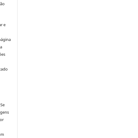
ção
r e
página
ta
ões
icado
 Se
agens
por
num