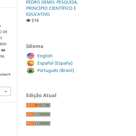
PEDRO DEMO: PESQUISA,
PRINCÍPIO CIENTÍFICO E
EDUCATIVO
516
n
IO DE
OS
MEIO
Idioma
r de
English
I04,
Español (España)
Português (Brasil)
/view/4
Edição Atual
a