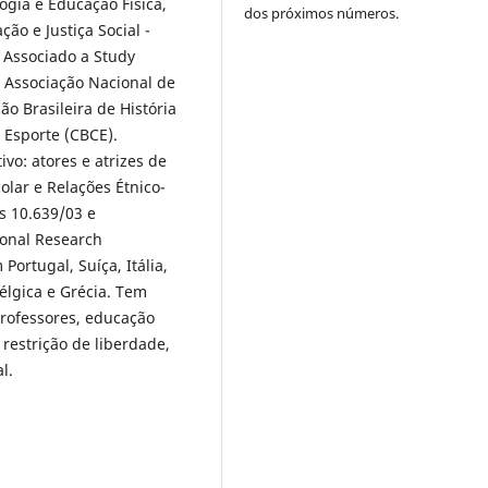
ogia e Educação Física,
dos próximos números.
ão e Justiça Social -
 Associado a Study
a Associação Nacional de
 Brasileira de História
 Esporte (CBCE).
vo: atores e atrizes de
lar e Relações Étnico-
s 10.639/03 e
ional Research
ortugal, Suíça, Itália,
élgica e Grécia. Tem
professores, educação
 restrição de liberdade,
l.