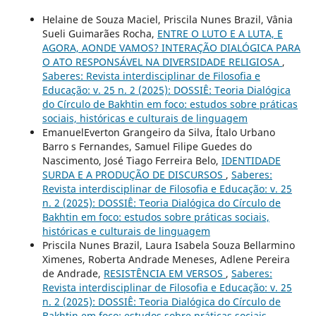
Helaine de Souza Maciel, Priscila Nunes Brazil, Vânia
Sueli Guimarães Rocha,
ENTRE O LUTO E A LUTA, E
AGORA, AONDE VAMOS? INTERAÇÃO DIALÓGICA PARA
O ATO RESPONSÁVEL NA DIVERSIDADE RELIGIOSA
,
Saberes: Revista interdisciplinar de Filosofia e
Educação: v. 25 n. 2 (2025): DOSSIÊ: Teoria Dialógica
do Círculo de Bakhtin em foco: estudos sobre práticas
sociais, históricas e culturais de linguagem
EmanuelEverton Grangeiro da Silva, Ítalo Urbano
Barro s Fernandes, Samuel Filipe Guedes do
Nascimento, José Tiago Ferreira Belo,
IDENTIDADE
SURDA E A PRODUÇÃO DE DISCURSOS
,
Saberes:
Revista interdisciplinar de Filosofia e Educação: v. 25
n. 2 (2025): DOSSIÊ: Teoria Dialógica do Círculo de
Bakhtin em foco: estudos sobre práticas sociais,
históricas e culturais de linguagem
Priscila Nunes Brazil, Laura Isabela Souza Bellarmino
Ximenes, Roberta Andrade Meneses, Adlene Pereira
de Andrade,
RESISTÊNCIA EM VERSOS
,
Saberes:
Revista interdisciplinar de Filosofia e Educação: v. 25
n. 2 (2025): DOSSIÊ: Teoria Dialógica do Círculo de
Bakhtin em foco: estudos sobre práticas sociais,