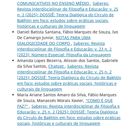
COMUNICATIVOS NO ENSINO MÉDIO
,
Saberes:
Revista interdisciplinar de Filosofia e Educação: v. 25
n. 2 (2025): DOSSIÊ: Teoria Dialógica do Círculo de
Bakhtin em foco: estudos sobre práticas sociais,
históricas e culturais de linguagem
Daniel Batista Santana, Fábio Marques de Souza, Ivo
De Camargo Junior,
NOTAS PARA UMA
DIALOGICIDADE DO CORPO
,
Saberes: Revista
interdisciplinar de Filosofia e Educação: v. 23 n. 2
(2023): Número Especial: Filosofia da Linguagem
Amanda Lopes Bezerra, Alisson dos Santos, Gabriele
da Silva Santos,
Chatgpt
,
Saberes: Revista
interdisciplinar de Filosofia e Educação: v. 25 n. 2
(2025): DOSSIÊ: Teoria Dialógica do Círculo de Bakhtin
em foco: estudos sobre práticas sociais, históricas e
culturais de linguagem
Maria Ariane Santos Amaro da Silva, Fábio Marques
de Souza, Manassés Morais Xavier,
“COMO É QUE
FAZ?”
,
Saberes: Revista interdisciplinar de Filosofia e
Educação: v. 25 n. 2 (2025): DOSSIÊ: Teoria Dialógica
do Círculo de Bakhtin em foco: estudos sobre práticas
sociais, históricas e culturais de linguagem