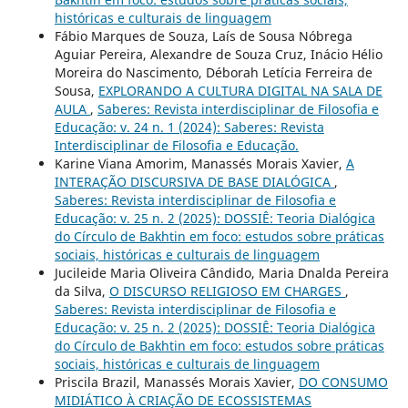
históricas e culturais de linguagem
Fábio Marques de Souza, Laís de Sousa Nóbrega
Aguiar Pereira, Alexandre de Souza Cruz, Inácio Hélio
Moreira do Nascimento, Déborah Letícia Ferreira de
Sousa,
EXPLORANDO A CULTURA DIGITAL NA SALA DE
AULA
,
Saberes: Revista interdisciplinar de Filosofia e
Educação: v. 24 n. 1 (2024): Saberes: Revista
Interdisciplinar de Filosofia e Educação.
Karine Viana Amorim, Manassés Morais Xavier,
A
INTERAÇÃO DISCURSIVA DE BASE DIALÓGICA
,
Saberes: Revista interdisciplinar de Filosofia e
Educação: v. 25 n. 2 (2025): DOSSIÊ: Teoria Dialógica
do Círculo de Bakhtin em foco: estudos sobre práticas
sociais, históricas e culturais de linguagem
Jucileide Maria Oliveira Cândido, Maria Dnalda Pereira
da Silva,
O DISCURSO RELIGIOSO EM CHARGES
,
Saberes: Revista interdisciplinar de Filosofia e
Educação: v. 25 n. 2 (2025): DOSSIÊ: Teoria Dialógica
do Círculo de Bakhtin em foco: estudos sobre práticas
sociais, históricas e culturais de linguagem
Priscila Brazil, Manassés Morais Xavier,
DO CONSUMO
MIDIÁTICO À CRIAÇÃO DE ECOSSISTEMAS