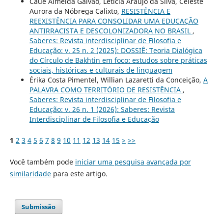
Cauê Almeida Galvão, Letícia Araújo da Silva, Celeste
Aurora da Nóbrega Calixto,
RESISTÊNCIA E
REEXISTÊNCIA PARA CONSOLIDAR UMA EDUCAÇÃO
ANTIRRACISTA E DESCOLONIZADORA NO BRASIL
,
Saberes: Revista interdisciplinar de Filosofia e
Educação: v. 25 n. 2 (2025): DOSSIÊ: Teoria Dialógica
do Círculo de Bakhtin em foco: estudos sobre práticas
sociais, históricas e culturais de linguagem
Érika Costa Pimentel, Willian Lazaretti da Conceição,
A
PALAVRA COMO TERRITÓRIO DE RESISTÊNCIA
,
Saberes: Revista interdisciplinar de Filosofia e
Educação: v. 26 n. 1 (2026): Saberes: Revista
Interdisciplinar de Filosofia e Educação
1
2
3
4
5
6
7
8
9
10
11
12
13
14
15
>
>>
Você também pode
iniciar uma pesquisa avançada por
similaridade
para este artigo.
Submissão