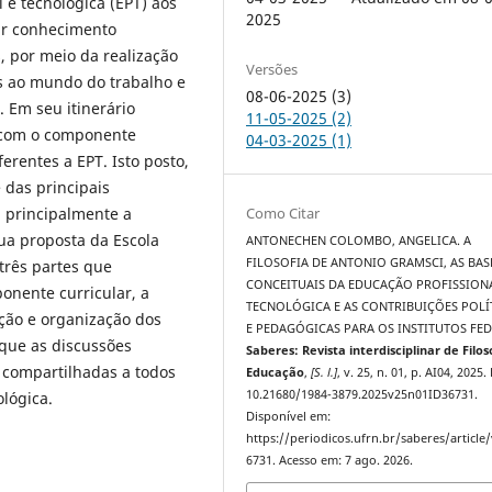
 e tecnológica (EPT) aos
2025
zir conhecimento
, por meio da realização
Versões
s ao mundo do trabalho e
08-06-2025 (3)
 Em seu itinerário
11-05-2025 (2)
 com o componente
04-03-2025 (1)
ferentes a EPT. Isto posto,
 das principais
Como Citar
 principalmente a
ua proposta da Escola
ANTONECHEN COLOMBO, ANGELICA. A
FILOSOFIA DE ANTONIO GRAMSCI, AS BAS
 três partes que
CONCEITUAIS DA EDUCAÇÃO PROFISSIONA
nente curricular, a
TECNOLÓGICA E AS CONTRIBUIÇÕES POLÍ
ação e organização dos
E PEDAGÓGICAS PARA OS INSTITUTOS FED
 que as discussões
Saberes: Revista interdisciplinar de Filos
 compartilhadas a todos
Educação
,
[S. l.]
, v. 25, n. 01, p. AI04, 2025.
10.21680/1984-3879.2025v25n01ID36731.
ológica.
Disponível em:
https://periodicos.ufrn.br/saberes/article
6731. Acesso em: 7 ago. 2026.