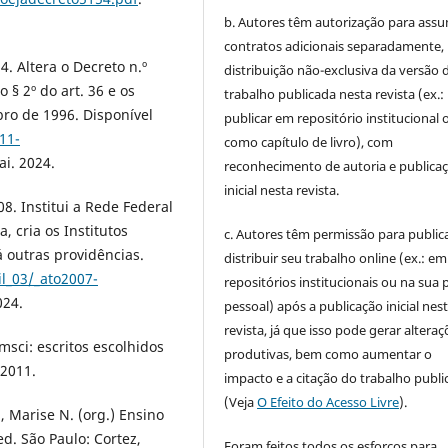
b. Autores têm autorização para assu
contratos adicionais separadamente,
4. Altera o Decreto n.º
distribuição não-exclusiva da versão 
 § 2º do art. 36 e os
trabalho publicada nesta revista (ex.:
bro de 1996. Disponível
publicar em repositório institucional 
11-
como capítulo de livro), com
ai. 2024.
reconhecimento de autoria e publica
inicial nesta revista.
8. Institui a Rede Federal
, cria os Institutos
c. Autores têm permissão para publica
á outras providências.
distribuir seu trabalho online (ex.: em
il_03/_ato2007-
repositórios institucionais ou na sua 
024.
pessoal) após a publicação inicial nes
revista, já que isso pode gerar alteraç
msci: escritos escolhidos
produtivas, bem como aumentar o
 2011.
impacto e a citação do trabalho publ
(Veja
O Efeito do Acesso Livre
).
Marise N. (org.) Ensino
d. São Paulo: Cortez,
Foram feitos todos os esforços para