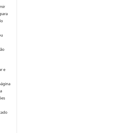
mir
 para
do
ou
ção
r e
página
ta
ões
icado