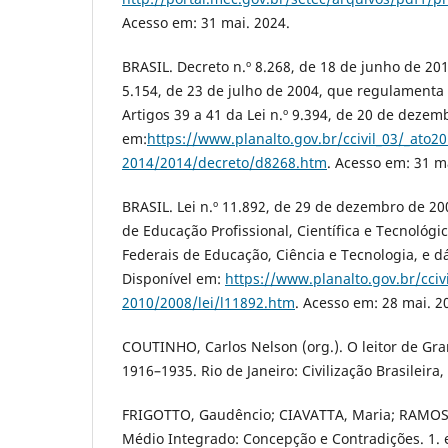
Acesso em: 31 mai. 2024.
BRASIL. Decreto n.º 8.268, de 18 de junho de 201
5.154, de 23 de julho de 2004, que regulamenta o
Artigos 39 a 41 da Lei n.º 9.394, de 20 de dezem
em:
https://www.planalto.gov.br/ccivil_03/_ato20
2014/2014/decreto/d8268.htm
. Acesso em: 31 m
BRASIL. Lei n.º 11.892, de 29 de dezembro de 200
de Educação Profissional, Científica e Tecnológica
Federais de Educação, Ciência e Tecnologia, e d
Disponível em:
https://www.planalto.gov.br/cciv
2010/2008/lei/l11892.htm
. Acesso em: 28 mai. 2
COUTINHO, Carlos Nelson (org.). O leitor de Gra
1916–1935. Rio de Janeiro: Civilização Brasileira,
FRIGOTTO, Gaudêncio; CIAVATTA, Maria; RAMOS, 
Médio Integrado: Concepção e Contradições. 1. e