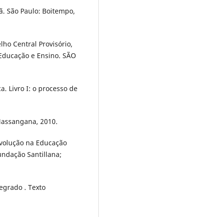
ã. São Paulo: Boitempo,
ho Central Provisório,
e Educação e Ensino. SÃO
a. Livro I: o processo de
Massangana, 2010.
evolução na Educação
Fundação Santillana;
grado . Texto