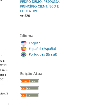
PEDRO DEMO: PESQUISA,
PRINCÍPIO CIENTÍFICO E
EDUCATIVO
520
Idioma
English
Español (España)
Português (Brasil)
ES
L E
TICAS
ERAIS.
Edição Atual
ofia e
 DOI:
/view/3