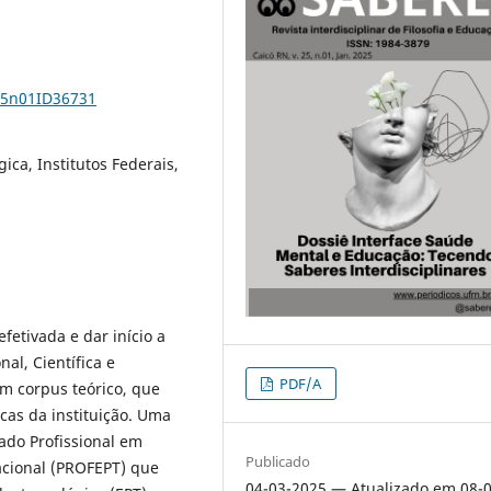
v25n01ID36731
ica, Institutos Federais,
efetivada e dar início a
al, Científica e
PDF/A
um corpus teórico, que
cas da instituição. Uma
ado Profissional em
Publicado
acional (PROFEPT) que
04-03-2025 — Atualizado em 08-0