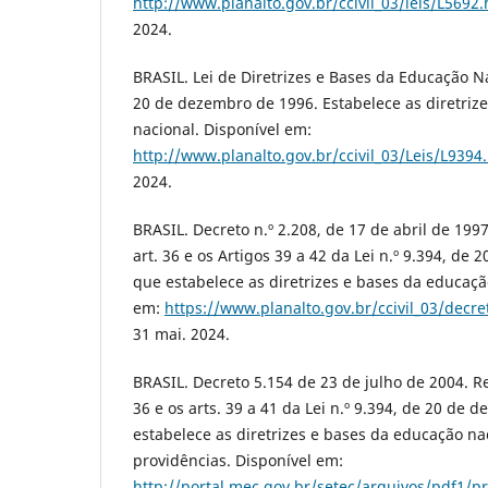
http://www.planalto.gov.br/ccivil_03/leis/L5692
2024.
BRASIL. Lei de Diretrizes e Bases da Educação Na
20 de dezembro de 1996. Estabelece as diretriz
nacional. Disponível em:
http://www.planalto.gov.br/ccivil_03/Leis/L9394
2024.
BRASIL. Decreto n.º 2.208, de 17 de abril de 199
art. 36 e os Artigos 39 a 42 da Lei n.º 9.394, de
que estabelece as diretrizes e bases da educaçã
em:
https://www.planalto.gov.br/ccivil_03/decr
31 mai. 2024.
BRASIL. Decreto 5.154 de 23 de julho de 2004. R
36 e os arts. 39 a 41 da Lei n.º 9.394, de 20 de
estabelece as diretrizes e bases da educação nac
providências. Disponível em:
http://portal.mec.gov.br/setec/arquivos/pdf1/p