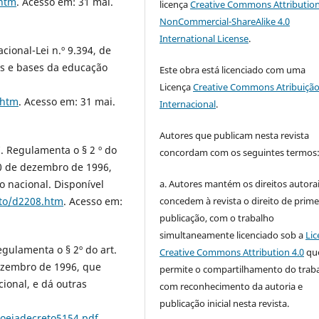
.htm
. Acesso em: 31 mai.
licença
Creative Commons Attribution
NonCommercial-ShareAlike 4.0
International License
.
cional-Lei n.º 9.394, de
es e bases da educação
Este obra está licenciado com uma
Licença
Creative Commons Atribuição
.htm
. Acesso em: 31 mai.
Internacional
.
Autores que publicam nesta revista
7. Regulamenta o § 2 º do
concordam com os seguintes termos
 20 de dezembro de 1996,
a. Autores mantém os direitos autorai
o nacional. Disponível
concedem à revista o direito de prime
eto/d2208.htm
. Acesso em:
publicação, com o trabalho
simultaneamente licenciado sob a
Lic
egulamenta o § 2º do art.
Creative Commons Attribution 4.0
qu
 dezembro de 1996, que
permite o compartilhamento do trab
ional, e dá outras
com reconhecimento da autoria e
publicação inicial nesta revista.
roejadecreto5154.pdf
.