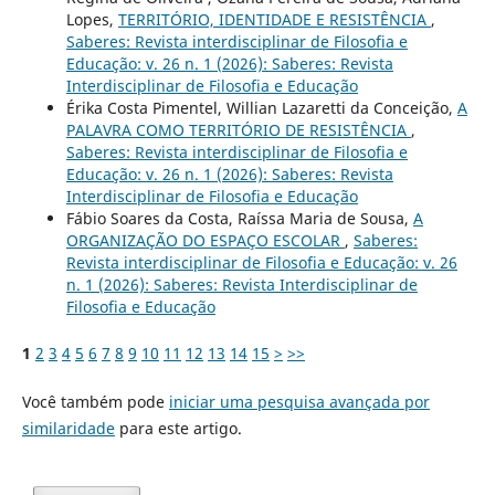
Lopes,
TERRITÓRIO, IDENTIDADE E RESISTÊNCIA
,
Saberes: Revista interdisciplinar de Filosofia e
Educação: v. 26 n. 1 (2026): Saberes: Revista
Interdisciplinar de Filosofia e Educação
Érika Costa Pimentel, Willian Lazaretti da Conceição,
A
PALAVRA COMO TERRITÓRIO DE RESISTÊNCIA
,
Saberes: Revista interdisciplinar de Filosofia e
Educação: v. 26 n. 1 (2026): Saberes: Revista
Interdisciplinar de Filosofia e Educação
Fábio Soares da Costa, Raíssa Maria de Sousa,
A
ORGANIZAÇÃO DO ESPAÇO ESCOLAR
,
Saberes:
Revista interdisciplinar de Filosofia e Educação: v. 26
n. 1 (2026): Saberes: Revista Interdisciplinar de
Filosofia e Educação
1
2
3
4
5
6
7
8
9
10
11
12
13
14
15
>
>>
Você também pode
iniciar uma pesquisa avançada por
similaridade
para este artigo.