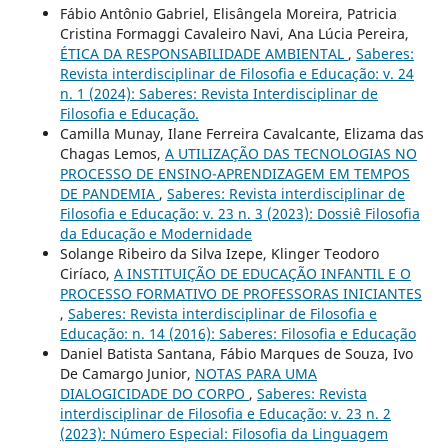
Fábio Antônio Gabriel, Elisângela Moreira, Patricia
Cristina Formaggi Cavaleiro Navi, Ana Lúcia Pereira,
ÉTICA DA RESPONSABILIDADE AMBIENTAL
,
Saberes:
Revista interdisciplinar de Filosofia e Educação: v. 24
n. 1 (2024): Saberes: Revista Interdisciplinar de
Filosofia e Educação.
Camilla Munay, Ilane Ferreira Cavalcante, Elizama das
Chagas Lemos,
A UTILIZAÇÃO DAS TECNOLOGIAS NO
PROCESSO DE ENSINO-APRENDIZAGEM EM TEMPOS
DE PANDEMIA
,
Saberes: Revista interdisciplinar de
Filosofia e Educação: v. 23 n. 3 (2023): Dossiê Filosofia
da Educação e Modernidade
Solange Ribeiro da Silva Izepe, Klinger Teodoro
Ciríaco,
A INSTITUIÇÃO DE EDUCAÇÃO INFANTIL E O
PROCESSO FORMATIVO DE PROFESSORAS INICIANTES
,
Saberes: Revista interdisciplinar de Filosofia e
Educação: n. 14 (2016): Saberes: Filosofia e Educação
Daniel Batista Santana, Fábio Marques de Souza, Ivo
De Camargo Junior,
NOTAS PARA UMA
DIALOGICIDADE DO CORPO
,
Saberes: Revista
interdisciplinar de Filosofia e Educação: v. 23 n. 2
(2023): Número Especial: Filosofia da Linguagem