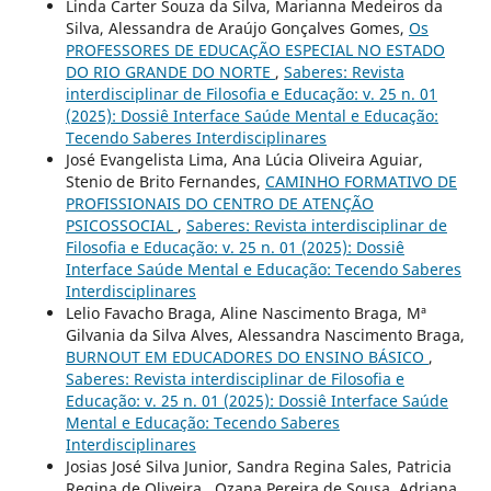
Linda Carter Souza da Silva, Marianna Medeiros da
Silva, Alessandra de Araújo Gonçalves Gomes,
Os
PROFESSORES DE EDUCAÇÃO ESPECIAL NO ESTADO
DO RIO GRANDE DO NORTE
,
Saberes: Revista
interdisciplinar de Filosofia e Educação: v. 25 n. 01
(2025): Dossiê Interface Saúde Mental e Educação:
Tecendo Saberes Interdisciplinares
José Evangelista Lima, Ana Lúcia Oliveira Aguiar,
Stenio de Brito Fernandes,
CAMINHO FORMATIVO DE
PROFISSIONAIS DO CENTRO DE ATENÇÃO
PSICOSSOCIAL
,
Saberes: Revista interdisciplinar de
Filosofia e Educação: v. 25 n. 01 (2025): Dossiê
Interface Saúde Mental e Educação: Tecendo Saberes
Interdisciplinares
Lelio Favacho Braga, Aline Nascimento Braga, Mª
Gilvania da Silva Alves, Alessandra Nascimento Braga,
BURNOUT EM EDUCADORES DO ENSINO BÁSICO
,
Saberes: Revista interdisciplinar de Filosofia e
Educação: v. 25 n. 01 (2025): Dossiê Interface Saúde
Mental e Educação: Tecendo Saberes
Interdisciplinares
Josias José Silva Junior, Sandra Regina Sales, Patricia
Regina de Oliveira , Ozana Pereira de Sousa, Adriana