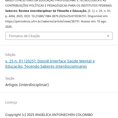
BASES CONCEITUAIS DA EDUCAÇÃO PROFISSIONAL E TECNOLÓGICA E AS
CONTRIBUIÇÕES POLÍTICAS E PEDAGÓGICAS PARA OS INSTITUTOS FEDERAIS.
Saberes: Revista interdisciplinar de Filosofia e Educação
,
[S. l.]
, v. 25, n. 01,
p. AI04, 2025. DOI: 10.21680/1984-3879.2025v25n01ID36731. Disponível em:
https://periodicos.ufrn.br/saberes/article/view/36731. Acesso em: 10 ago.
2026.
Fomatos de Citação
Edição
v. 25 n. 01 (2025): Dossiê Interface Saúde Mental e
Educação: Tecendo Saberes Interdisciplinares
Seção
Artigos (interdisciplinar)
Licença
Copyright (c) 2025 ANGELICA ANTONECHEN COLOMBO