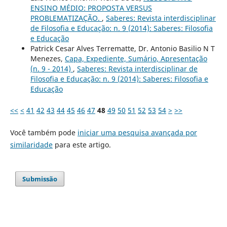
ENSINO MÉDIO: PROPOSTA VERSUS
PROBLEMATIZAÇÃO.
,
Saberes: Revista interdisciplinar
de Filosofia e Educação: n. 9 (2014): Saberes: Filosofia
e Educação
Patrick Cesar Alves Terrematte, Dr. Antonio Basilio N T
Menezes,
Capa, Expediente, Sumário, Apresentação
(n. 9 - 2014)
,
Saberes: Revista interdisciplinar de
Filosofia e Educação: n. 9 (2014): Saberes: Filosofia e
Educação
<<
<
41
42
43
44
45
46
47
48
49
50
51
52
53
54
>
>>
Você também pode
iniciar uma pesquisa avançada por
similaridade
para este artigo.
Submissão