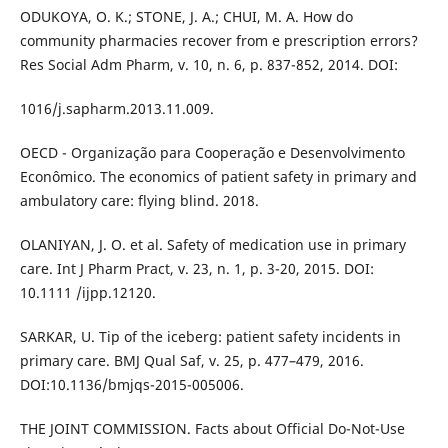
ODUKOYA, O. K.; STONE, J. A.; CHUI, M. A. How do
community pharmacies recover from e prescription errors?
Res Social Adm Pharm, v. 10, n. 6, p. 837-852, 2014. DOI:
1016/j.sapharm.2013.11.009.
OECD - Organização para Cooperação e Desenvolvimento
Econômico. The economics of patient safety in primary and
ambulatory care: flying blind. 2018.
OLANIYAN, J. O. et al. Safety of medication use in primary
care. Int J Pharm Pract, v. 23, n. 1, p. 3-20, 2015. DOI:
10.1111 /ijpp.12120.
SARKAR, U. Tip of the iceberg: patient safety incidents in
primary care. BMJ Qual Saf, v. 25, p. 477–479, 2016.
DOI:10.1136/bmjqs-2015-005006.
THE JOINT COMMISSION. Facts about Official Do-Not-Use