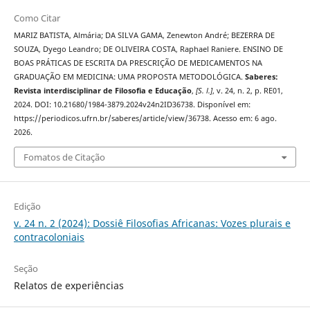
Como Citar
MARIZ BATISTA, Almária; DA SILVA GAMA, Zenewton André; BEZERRA DE
SOUZA, Dyego Leandro; DE OLIVEIRA COSTA, Raphael Raniere. ENSINO DE
BOAS PRÁTICAS DE ESCRITA DA PRESCRIÇÃO DE MEDICAMENTOS NA
GRADUAÇÃO EM MEDICINA: UMA PROPOSTA METODOLÓGICA.
Saberes:
Revista interdisciplinar de Filosofia e Educação
,
[S. l.]
, v. 24, n. 2, p. RE01,
2024. DOI: 10.21680/1984-3879.2024v24n2ID36738. Disponível em:
https://periodicos.ufrn.br/saberes/article/view/36738. Acesso em: 6 ago.
2026.
Fomatos de Citação
Edição
v. 24 n. 2 (2024): Dossiê Filosofias Africanas: Vozes plurais e
contracoloniais
Seção
Relatos de experiências