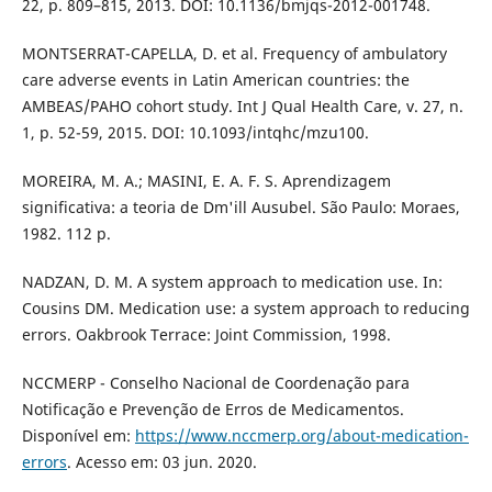
22, p. 809–815, 2013. DOI: 10.1136/bmjqs-2012-001748.
MONTSERRAT-CAPELLA, D. et al. Frequency of ambulatory
care adverse events in Latin American countries: the
AMBEAS/PAHO cohort study. Int J Qual Health Care, v. 27, n.
1, p. 52-59, 2015. DOI: 10.1093/intqhc/mzu100.
MOREIRA, M. A.; MASINI, E. A. F. S. Aprendizagem
significativa: a teoria de Dm'ill Ausubel. São Paulo: Moraes,
1982. 112 p.
NADZAN, D. M. A system approach to medication use. In:
Cousins DM. Medication use: a system approach to reducing
errors. Oakbrook Terrace: Joint Commission, 1998.
NCCMERP - Conselho Nacional de Coordenação para
Notificação e Prevenção de Erros de Medicamentos.
Disponível em:
https://www.nccmerp.org/about-medication-
errors
. Acesso em: 03 jun. 2020.