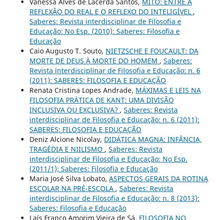
Vanessa Alves de Lacerda Santos,
MITO: ENTRE A
REFLEXÃO DO REAL E O REFLEXO DO INTELIGÍVEL
,
Saberes: Revista interdisciplinar de Filosofia e
Educação: No Esp. (2010): Saberes: Filosofia e
Educação
Caio Augusto T. Souto,
NIETZSCHE E FOUCAULT: DA
MORTE DE DEUS À MORTE DO HOMEM
,
Saberes:
Revista interdisciplinar de Filosofia e Educação: n. 6
(2011): SABERES: FILOSOFIA E EDUCAÇÃO
Renata Cristina Lopes Andrade,
MÁXIMAS E LEIS NA
FILOSOFIA PRÁTICA DE KANT: UMA DIVISÃO
INCLUSIVA OU EXCLUSIVA?
,
Saberes: Revista
interdisciplinar de Filosofia e Educação: n. 6 (2011):
SABERES: FILOSOFIA E EDUCAÇÃO
Deniz Alcione Nicolay,
DIDÁTICA MAGNA: INFÂNCIA,
TRAGÉDIA E NIILISMO
,
Saberes: Revista
interdisciplinar de Filosofia e Educação: No Esp.
(2011/1); Saberes: Filosofia e Educação
Maria José Silva Lobato,
ASPECTOS GERAIS DA ROTINA
ESCOLAR NA PRÉ-ESCOLA
,
Saberes: Revista
interdisciplinar de Filosofia e Educação: n. 8 (2013):
Saberes: Filosofia e Educação
Laís Franco Amorim Vieira de Sá,
FILOSOFIA NO