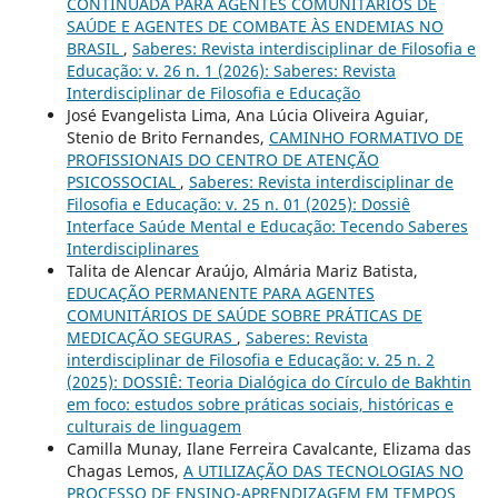
CONTINUADA PARA AGENTES COMUNITÁRIOS DE
SAÚDE E AGENTES DE COMBATE ÀS ENDEMIAS NO
BRASIL
,
Saberes: Revista interdisciplinar de Filosofia e
Educação: v. 26 n. 1 (2026): Saberes: Revista
Interdisciplinar de Filosofia e Educação
José Evangelista Lima, Ana Lúcia Oliveira Aguiar,
Stenio de Brito Fernandes,
CAMINHO FORMATIVO DE
PROFISSIONAIS DO CENTRO DE ATENÇÃO
PSICOSSOCIAL
,
Saberes: Revista interdisciplinar de
Filosofia e Educação: v. 25 n. 01 (2025): Dossiê
Interface Saúde Mental e Educação: Tecendo Saberes
Interdisciplinares
Talita de Alencar Araújo, Almária Mariz Batista,
EDUCAÇÃO PERMANENTE PARA AGENTES
COMUNITÁRIOS DE SAÚDE SOBRE PRÁTICAS DE
MEDICAÇÃO SEGURAS
,
Saberes: Revista
interdisciplinar de Filosofia e Educação: v. 25 n. 2
(2025): DOSSIÊ: Teoria Dialógica do Círculo de Bakhtin
em foco: estudos sobre práticas sociais, históricas e
culturais de linguagem
Camilla Munay, Ilane Ferreira Cavalcante, Elizama das
Chagas Lemos,
A UTILIZAÇÃO DAS TECNOLOGIAS NO
PROCESSO DE ENSINO-APRENDIZAGEM EM TEMPOS