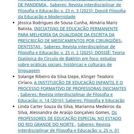
DE PANDEMIA
,
Saberes: Revista interdisciplinar de
Filosofia e Educação: v. 23 n. 3 (2023): Dossiê Filosofia
da Educação e Modernidade
Jéssica Rodrigues de Sousa Cunha, Almária Mariz
Batista,
INICIATIVAS DE EDUCAÇÃO PERMANENTE
PARA MELHORIA DA QUALIDADE DA ESCRITA DA
PRESCRIÇÃO DE MEDICAMENTOS POR CIRURGIÕES-
DENTISTAS
,
Saberes: Revista interdisciplinar de
Filosofia e Educação: v. 25 n. 2 (2025): DOSSIÊ: Teoria
Dialógica do Círculo de Bakhtin em foco: estudos
sobre práticas sociais, históricas e culturais de
linguagem
Solange Ribeiro da Silva Izepe, Klinger Teodoro
Ciríaco,
A INSTITUIÇÃO DE EDUCAÇÃO INFANTIL E O
PROCESSO FORMATIVO DE PROFESSORAS INICIANTES
,
Saberes: Revista interdisciplinar de Filosofia e
Educação: n. 14 (2016): Saberes: Filosofia e Educação
Linda Carter Souza da Silva, Marianna Medeiros da
Silva, Alessandra de Araújo Gonçalves Gomes,
Os
PROFESSORES DE EDUCAÇÃO ESPECIAL NO ESTADO
DO RIO GRANDE DO NORTE
,
Saberes: Revista
interdisciplinar de Filosofia e Educação: v. 25 n. 01