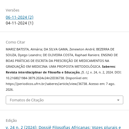
Versões
06-11-2024 (2)
04-11-2024 (1)
Como Citar
MARIZ BATISTA, Almária; DA SILVA GAMA, Zenewton André; BEZERRA DE
SOUZA, Dyego Leandro; DE OLIVEIRA COSTA, Raphael Raniere. ENSINO DE
BOAS PRÁTICAS DE ESCRITA DA PRESCRIÇÃO DE MEDICAMENTOS NA
GRADUAÇÃO EM MEDICINA: UMA PROPOSTA METODOLÓGICA.
Saberes:
Revista interdisciplinar de Filosofia e Educação
,
[S. l.]
, v. 24, n. 2, 2024. DOI:
10.21680/1984-3879.2024v24n2ID36738. Disponível em:
https://periodicos.ufrn.br/saberes/article/view/36738. Acesso em: 7 ago.
2026.
Fomatos de Citação
Edição
v. 24 n. 2 (2024): Dossiê Filosofias Africanas: Vozes plurais e