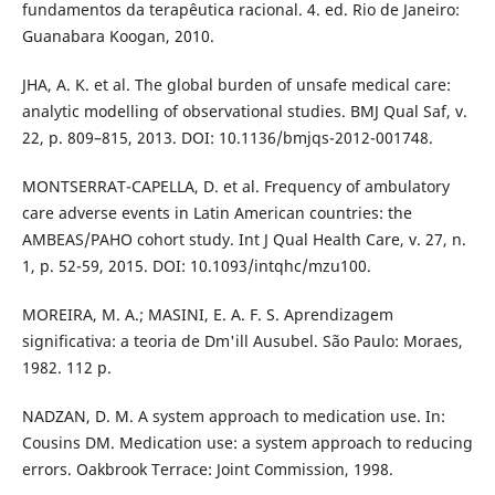
fundamentos da terapêutica racional. 4. ed. Rio de Janeiro:
Guanabara Koogan, 2010.
JHA, A. K. et al. The global burden of unsafe medical care:
analytic modelling of observational studies. BMJ Qual Saf, v.
22, p. 809–815, 2013. DOI: 10.1136/bmjqs-2012-001748.
MONTSERRAT-CAPELLA, D. et al. Frequency of ambulatory
care adverse events in Latin American countries: the
AMBEAS/PAHO cohort study. Int J Qual Health Care, v. 27, n.
1, p. 52-59, 2015. DOI: 10.1093/intqhc/mzu100.
MOREIRA, M. A.; MASINI, E. A. F. S. Aprendizagem
significativa: a teoria de Dm'ill Ausubel. São Paulo: Moraes,
1982. 112 p.
NADZAN, D. M. A system approach to medication use. In:
Cousins DM. Medication use: a system approach to reducing
errors. Oakbrook Terrace: Joint Commission, 1998.