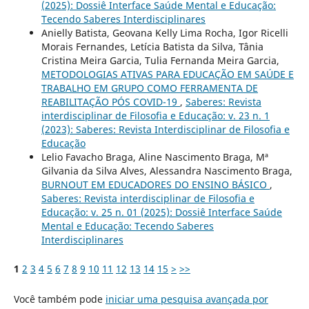
(2025): Dossiê Interface Saúde Mental e Educação:
Tecendo Saberes Interdisciplinares
Anielly Batista, Geovana Kelly Lima Rocha, Igor Ricelli
Morais Fernandes, Letícia Batista da Silva, Tânia
Cristina Meira Garcia, Tulia Fernanda Meira Garcia,
METODOLOGIAS ATIVAS PARA EDUCAÇÃO EM SAÚDE E
TRABALHO EM GRUPO COMO FERRAMENTA DE
REABILITAÇÃO PÓS COVID-19
,
Saberes: Revista
interdisciplinar de Filosofia e Educação: v. 23 n. 1
(2023): Saberes: Revista Interdisciplinar de Filosofia e
Educação
Lelio Favacho Braga, Aline Nascimento Braga, Mª
Gilvania da Silva Alves, Alessandra Nascimento Braga,
BURNOUT EM EDUCADORES DO ENSINO BÁSICO
,
Saberes: Revista interdisciplinar de Filosofia e
Educação: v. 25 n. 01 (2025): Dossiê Interface Saúde
Mental e Educação: Tecendo Saberes
Interdisciplinares
1
2
3
4
5
6
7
8
9
10
11
12
13
14
15
>
>>
Você também pode
iniciar uma pesquisa avançada por