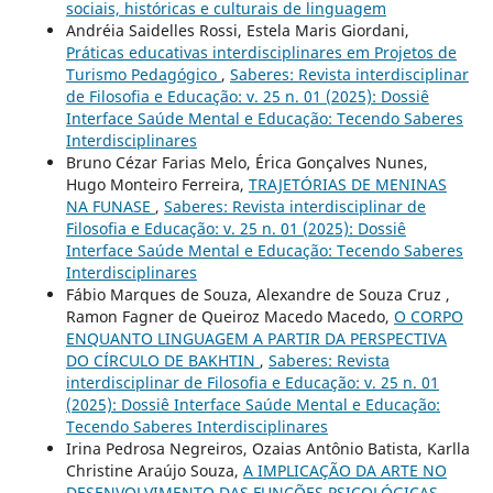
sociais, históricas e culturais de linguagem
Andréia Saidelles Rossi, Estela Maris Giordani,
Práticas educativas interdisciplinares em Projetos de
Turismo Pedagógico
,
Saberes: Revista interdisciplinar
de Filosofia e Educação: v. 25 n. 01 (2025): Dossiê
Interface Saúde Mental e Educação: Tecendo Saberes
Interdisciplinares
Bruno Cézar Farias Melo, Érica Gonçalves Nunes,
Hugo Monteiro Ferreira,
TRAJETÓRIAS DE MENINAS
NA FUNASE
,
Saberes: Revista interdisciplinar de
Filosofia e Educação: v. 25 n. 01 (2025): Dossiê
Interface Saúde Mental e Educação: Tecendo Saberes
Interdisciplinares
Fábio Marques de Souza, Alexandre de Souza Cruz ,
Ramon Fagner de Queiroz Macedo Macedo,
O CORPO
ENQUANTO LINGUAGEM A PARTIR DA PERSPECTIVA
DO CÍRCULO DE BAKHTIN
,
Saberes: Revista
interdisciplinar de Filosofia e Educação: v. 25 n. 01
(2025): Dossiê Interface Saúde Mental e Educação:
Tecendo Saberes Interdisciplinares
Irina Pedrosa Negreiros, Ozaias Antônio Batista, Karlla
Christine Araújo Souza,
A IMPLICAÇÃO DA ARTE NO
DESENVOLVIMENTO DAS FUNÇÕES PSICOLÓGICAS