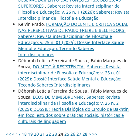
SUPERIORES
,
Saberes: Revista interdisciplinar de
Filosofia e Educação: v. 26 n. 1 (2026): Saberes: Revista
Interdisciplinar de Filosofia e Educação
Kelvin Prado,
FORMAÇÃO DOCENTE E CRÍTICA SOCIAL
NAS PERSPECTIVAS DE PAULO FREIRE E BELL HOOKS
,
Saberes: Revista interdisciplinar de Filosofia e
Educação: v. 25 n. 01 (2025): Dossiê Interface Saúde
Mental e Educação: Tecendo Saberes
Interdisciplinares
Déborah Letícia Ferreira de Sousa , Fábio Marques de
Souza,
DO MITO À RESISTÊNCIA
,
Saberes: Revista
interdisciplinar de Filosofia e Educação: v. 25 n. 01
(2025): Dossiê Interface Saúde Mental e Educação:
Tecendo Saberes Interdisciplinares
Déborah Letícia Ferreira de Sousa , Fábio Marques de
Souza,
ECOS DE MÍMISBRUNNR
,
Saberes: Revista
interdisciplinar de Filosofia e Educação: v. 25 n. 2
(2025): DOSSIÊ: Teoria Dialógica do Círculo de Bakhtin
em foco: estudos sobre práticas sociais, históricas e
culturais de linguagem
<<
<
17
18
19
20
21
22
23
24
25
26
27
28
>
>>