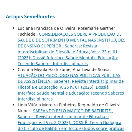
Artigos Semelhantes
Luciana Francisca de Oliveira, Rosemarie Gartner
Tschiedel,
CONSIDERAÇÕES SOBRE A PRODUÇÃO DE
SAÚDE E DE SOFRIMENTO MENTAL NAS INSTITUIÇÕES
DE ENSINO SUPERIOR
,
Saberes: Revista
interdisciplinar de Filosofia e Educação: v. 25 n. 01
(2025): Dossiê Interface Saúde Mental e Educação:
Tecendo Saberes Interdisciplinares
Cristina Miyuki Hashizume, Ana Lívia de Sousa,
ATUAÇÃO DO PSICÓLOGO NAS POLÍTICAS PÚBLICAS
DE ASSISTÊNCIA
,
Saberes: Revista interdisciplinar de
Filosofia e Educação: v. 25 n. 01 (2025): Dossiê
Interface Saúde Mental e Educação: Tecendo Saberes
Interdisciplinares
Ligia Vitória Moreira Pinheiro, Reginaldo de Oliveira
Nunes,
SAPEANDO PELO MACIÇO DE BATURITÉ
,
Saberes: Revista interdisciplinar de Filosofia e
Educação: v. 25 n. 2 (2025): DOSSIÊ: Teoria Dialógica
do Círculo de Bakhtin em foco: estudos sobre práticas