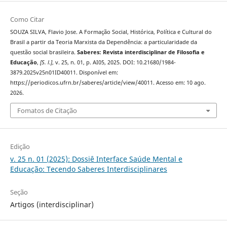
Como Citar
SOUZA SILVA, Flavio Jose. A Formação Social, Histórica, Política e Cultural do
Brasil a partir da Teoria Marxista da Dependência: a particularidade da
questão social brasileira.
Saberes: Revista interdisciplinar de Filosofia e
Educação
,
[S. l.]
, v. 25, n. 01, p. AI05, 2025. DOI: 10.21680/1984-
3879.2025v25n01ID40011. Disponível em:
https://periodicos.ufrn.br/saberes/article/view/40011. Acesso em: 10 ago.
2026.
Fomatos de Citação
Edição
v. 25 n. 01 (2025): Dossiê Interface Saúde Mental e
Educação: Tecendo Saberes Interdisciplinares
Seção
Artigos (interdisciplinar)