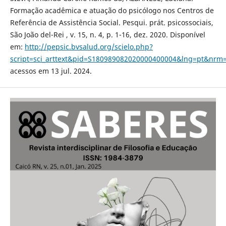
Formação acadêmica e atuação do psicólogo nos Centros de
Referência de Assistência Social. Pesqui. prát. psicossociais,
São João del-Rei , v. 15, n. 4, p. 1-16, dez. 2020. Disponível
em:
http://pepsic.bvsalud.org/scielo.php?
script=sci_arttext&pid=S180989082020000400004&lng=pt&nrm=
acessos em 13 jul. 2024.