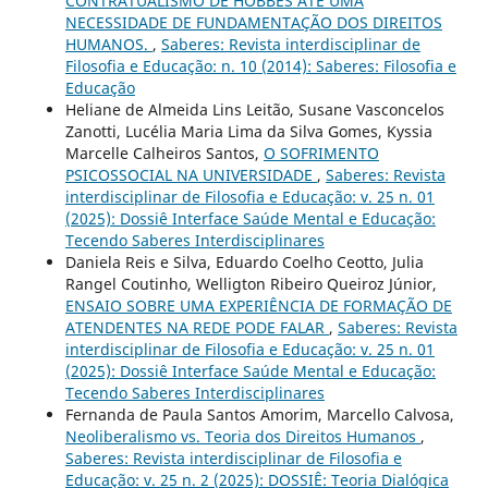
CONTRATUALISMO DE HOBBES ATÉ UMA
NECESSIDADE DE FUNDAMENTAÇÃO DOS DIREITOS
HUMANOS.
,
Saberes: Revista interdisciplinar de
Filosofia e Educação: n. 10 (2014): Saberes: Filosofia e
Educação
Heliane de Almeida Lins Leitão, Susane Vasconcelos
Zanotti, Lucélia Maria Lima da Silva Gomes, Kyssia
Marcelle Calheiros Santos,
O SOFRIMENTO
PSICOSSOCIAL NA UNIVERSIDADE
,
Saberes: Revista
interdisciplinar de Filosofia e Educação: v. 25 n. 01
(2025): Dossiê Interface Saúde Mental e Educação:
Tecendo Saberes Interdisciplinares
Daniela Reis e Silva, Eduardo Coelho Ceotto, Julia
Rangel Coutinho, Welligton Ribeiro Queiroz Júnior,
ENSAIO SOBRE UMA EXPERIÊNCIA DE FORMAÇÃO DE
ATENDENTES NA REDE PODE FALAR
,
Saberes: Revista
interdisciplinar de Filosofia e Educação: v. 25 n. 01
(2025): Dossiê Interface Saúde Mental e Educação:
Tecendo Saberes Interdisciplinares
Fernanda de Paula Santos Amorim, Marcello Calvosa,
Neoliberalismo vs. Teoria dos Direitos Humanos
,
Saberes: Revista interdisciplinar de Filosofia e
Educação: v. 25 n. 2 (2025): DOSSIÊ: Teoria Dialógica