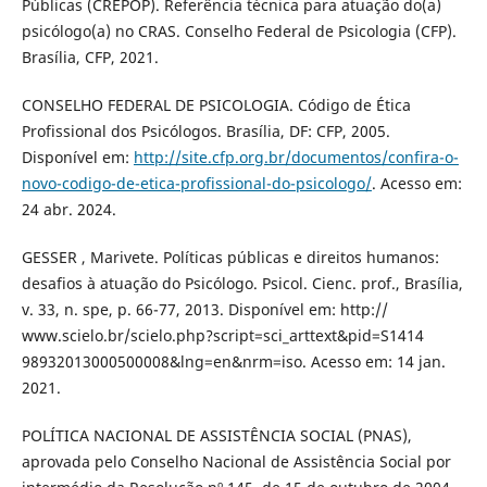
Públicas (CREPOP). Referência técnica para atuação do(a)
psicólogo(a) no CRAS. Conselho Federal de Psicologia (CFP).
Brasília, CFP, 2021.
CONSELHO FEDERAL DE PSICOLOGIA. Código de Ética
Profissional dos Psicólogos. Brasília, DF: CFP, 2005.
Disponível em:
http://site.cfp.org.br/documentos/confira-o-
novo-codigo-de-etica-profissional-do-psicologo/
. Acesso em:
24 abr. 2024.
GESSER , Marivete. Políticas públicas e direitos humanos:
desafios à atuação do Psicólogo. Psicol. Cienc. prof., Brasília,
v. 33, n. spe, p. 66-77, 2013. Disponível em: http://
www.scielo.br/scielo.php?script=sci_arttext&pid=S1414
98932013000500008&lng=en&nrm=iso. Acesso em: 14 jan.
2021.
POLÍTICA NACIONAL DE ASSISTÊNCIA SOCIAL (PNAS),
aprovada pelo Conselho Nacional de Assistência Social por