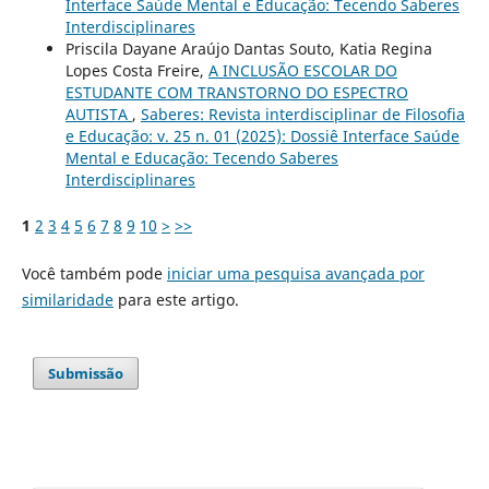
Interface Saúde Mental e Educação: Tecendo Saberes
Interdisciplinares
Priscila Dayane Araújo Dantas Souto, Katia Regina
Lopes Costa Freire,
A INCLUSÃO ESCOLAR DO
ESTUDANTE COM TRANSTORNO DO ESPECTRO
AUTISTA
,
Saberes: Revista interdisciplinar de Filosofia
e Educação: v. 25 n. 01 (2025): Dossiê Interface Saúde
Mental e Educação: Tecendo Saberes
Interdisciplinares
1
2
3
4
5
6
7
8
9
10
>
>>
Você também pode
iniciar uma pesquisa avançada por
similaridade
para este artigo.
Submissão