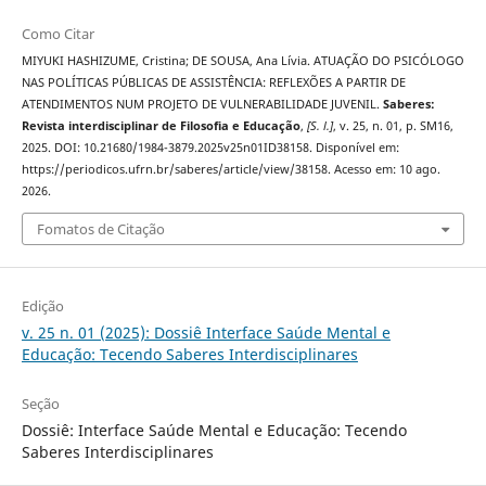
Como Citar
MIYUKI HASHIZUME, Cristina; DE SOUSA, Ana Lívia. ATUAÇÃO DO PSICÓLOGO
NAS POLÍTICAS PÚBLICAS DE ASSISTÊNCIA: REFLEXÕES A PARTIR DE
ATENDIMENTOS NUM PROJETO DE VULNERABILIDADE JUVENIL.
Saberes:
Revista interdisciplinar de Filosofia e Educação
,
[S. l.]
, v. 25, n. 01, p. SM16,
2025. DOI: 10.21680/1984-3879.2025v25n01ID38158. Disponível em:
https://periodicos.ufrn.br/saberes/article/view/38158. Acesso em: 10 ago.
2026.
Fomatos de Citação
Edição
v. 25 n. 01 (2025): Dossiê Interface Saúde Mental e
Educação: Tecendo Saberes Interdisciplinares
Seção
Dossiê: Interface Saúde Mental e Educação: Tecendo
Saberes Interdisciplinares