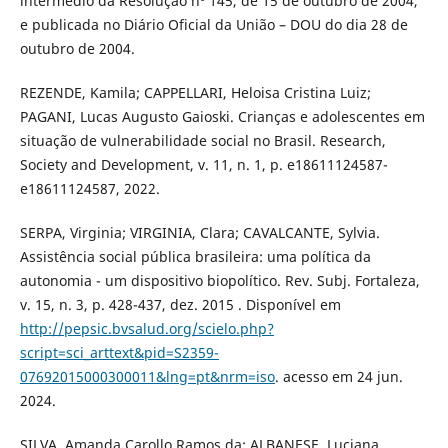
intermédio da Resolução nº 145, de 15 de outubro de 2004,
e publicada no Diário Oficial da União – DOU do dia 28 de
outubro de 2004.
REZENDE, Kamila; CAPPELLARI, Heloisa Cristina Luiz;
PAGANI, Lucas Augusto Gaioski. Crianças e adolescentes em
situação de vulnerabilidade social no Brasil. Research,
Society and Development, v. 11, n. 1, p. e18611124587-
e18611124587, 2022.
SERPA, Virginia; VIRGINIA, Clara; CAVALCANTE, Sylvia.
Assistência social pública brasileira: uma política da
autonomia - um dispositivo biopolítico. Rev. Subj. Fortaleza,
v. 15, n. 3, p. 428-437, dez. 2015 . Disponível em
http://pepsic.bvsalud.org/scielo.php?
script=sci_arttext&pid=S2359-
07692015000300011&lng=pt&nrm=iso
. acesso em 24 jun.
2024.
SILVA, Amanda Carollo Ramos da; ALBANESE, Luciana.