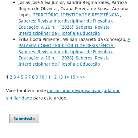
Josias José Silva Junior, Sandra Regina Sales, Patricia
Regina de Oliveira , Ozana Pereira de Sousa, Adriana
Lopes,
TERRITÓRIO, IDENTIDADE E RESISTÊNCIA
,
Saberes: Revista interdisciplinar de Filosofia e
Educação: v. 26 n. 1 (2026): Saberes: Revista
Interdisciplinar de Filosofia e Educação
Érika Costa Pimentel, Willian Lazaretti da Conceição,
A
PALAVRA COMO TERRITÓRIO DE RESISTÊNCIA
,
Saberes: Revista interdisciplinar de Filosofia e
Educação: v. 26 n. 1 (2026): Saberes: Revista
Interdisciplinar de Filosofia e Educação
1
2
3
4
5
6
7
8
9
10
11
12
13
14
15
>
>>
Você também pode
iniciar uma pesquisa avançada por
similaridade
para este artigo.
Submissão