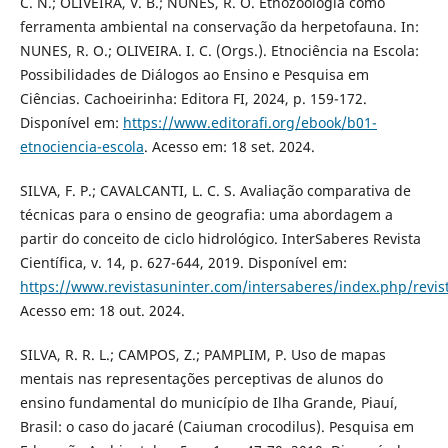
C. N.; OLIVEIRA, V. B.; NUNES, R. O. Etnozoologia como
ferramenta ambiental na conservação da herpetofauna. In:
NUNES, R. O.; OLIVEIRA. I. C. (Orgs.). Etnociência na Escola:
Possibilidades de Diálogos ao Ensino e Pesquisa em
Ciências. Cachoeirinha: Editora FI, 2024, p. 159-172.
Disponível em:
https://www.editorafi.org/ebook/b01-
etnociencia-escola
. Acesso em: 18 set. 2024.
SILVA, F. P.; CAVALCANTI, L. C. S. Avaliação comparativa de
técnicas para o ensino de geografia: uma abordagem a
partir do conceito de ciclo hidrológico. InterSaberes Revista
Científica, v. 14, p. 627-644, 2019. Disponível em:
https://www.revistasuninter.com/intersaberes/index.php/revist
Acesso em: 18 out. 2024.
SILVA, R. R. L.; CAMPOS, Z.; PAMPLIM, P. Uso de mapas
mentais nas representações perceptivas de alunos do
ensino fundamental do município de Ilha Grande, Piauí,
Brasil: o caso do jacaré (Caiuman crocodilus). Pesquisa em