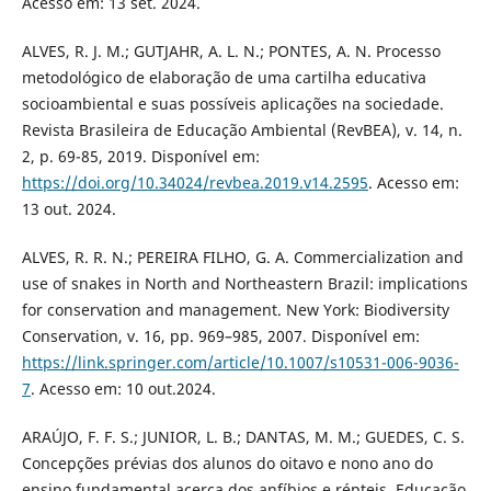
Acesso em: 13 set. 2024.
ALVES, R. J. M.; GUTJAHR, A. L. N.; PONTES, A. N. Processo
metodológico de elaboração de uma cartilha educativa
socioambiental e suas possíveis aplicações na sociedade.
Revista Brasileira de Educação Ambiental (RevBEA), v. 14, n.
2, p. 69-85, 2019. Disponível em:
https://doi.org/10.34024/revbea.2019.v14.2595
. Acesso em:
13 out. 2024.
ALVES, R. R. N.; PEREIRA FILHO, G. A. Commercialization and
use of snakes in North and Northeastern Brazil: implications
for conservation and management. New York: Biodiversity
Conservation, v. 16, pp. 969–985, 2007. Disponível em:
https://link.springer.com/article/10.1007/s10531-006-9036-
7
. Acesso em: 10 out.2024.
ARAÚJO, F. F. S.; JUNIOR, L. B.; DANTAS, M. M.; GUEDES, C. S.
Concepções prévias dos alunos do oitavo e nono ano do
ensino fundamental acerca dos anfíbios e répteis. Educação