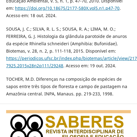
Educação Ambiental, v. 5, n. 1, p. 47-70, 2010. Disponível
em:
https://doi.org/10.18675/2177-580X.vol5.n1.p47-70
.
Acesso em: 18 out. 2024.
SOUSA, J. C.; SILVA, R. L. S.; SOUSA, R. A.; LIMA, M. O.;
FERREIRA, G. J. Histologia da glândula parotoide de anuros
da espécie Rhinella schneideri (Amphibia: Bufonidae).
Biotemas, v. 28, n. 2, p. 111-118, 2015. Disponível em:
https://periodicos.ufsc.br/index.php/biotemas/article/view/217
7925.2015v28n2p111/29248
. Acesso em: 19 out. 2024.
TOCHER, M.D. Diferenças na composição de espécies de
sapos entre três tipos de floresta e campo de pastagem na
Amazônia central. INPA, Manaus. pp. 219-233, 1998.