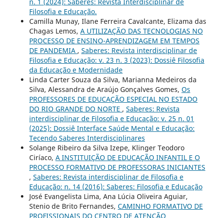
n. 1 (2024): Saberes: Revista Interdisciplinar de
Filosofia e Educação.
Camilla Munay, Ilane Ferreira Cavalcante, Elizama das
Chagas Lemos,
A UTILIZAÇÃO DAS TECNOLOGIAS NO
PROCESSO DE ENSINO-APRENDIZAGEM EM TEMPOS
DE PANDEMIA
,
Saberes: Revista interdisciplinar de
Filosofia e Educação: v. 23 n. 3 (2023): Dossiê Filosofia
da Educação e Modernidade
Linda Carter Souza da Silva, Marianna Medeiros da
Silva, Alessandra de Araújo Gonçalves Gomes,
Os
PROFESSORES DE EDUCAÇÃO ESPECIAL NO ESTADO
DO RIO GRANDE DO NORTE
,
Saberes: Revista
interdisciplinar de Filosofia e Educação: v. 25 n. 01
(2025): Dossiê Interface Saúde Mental e Educação:
Tecendo Saberes Interdisciplinares
Solange Ribeiro da Silva Izepe, Klinger Teodoro
Ciríaco,
A INSTITUIÇÃO DE EDUCAÇÃO INFANTIL E O
PROCESSO FORMATIVO DE PROFESSORAS INICIANTES
,
Saberes: Revista interdisciplinar de Filosofia e
Educação: n. 14 (2016): Saberes: Filosofia e Educação
José Evangelista Lima, Ana Lúcia Oliveira Aguiar,
Stenio de Brito Fernandes,
CAMINHO FORMATIVO DE
PROFISSIONAIS DO CENTRO DE ATENÇÃO