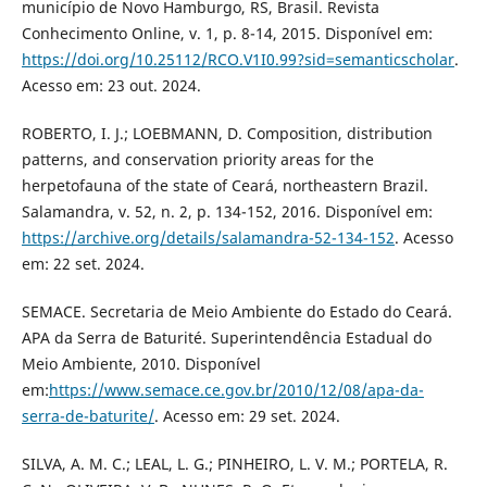
município de Novo Hamburgo, RS, Brasil. Revista
Conhecimento Online, v. 1, p. 8-14, 2015. Disponível em:
https://doi.org/10.25112/RCO.V1I0.99?sid=semanticscholar
.
Acesso em: 23 out. 2024.
ROBERTO, I. J.; LOEBMANN, D. Composition, distribution
patterns, and conservation priority areas for the
herpetofauna of the state of Ceará, northeastern Brazil.
Salamandra, v. 52, n. 2, p. 134-152, 2016. Disponível em:
https://archive.org/details/salamandra-52-134-152
. Acesso
em: 22 set. 2024.
SEMACE. Secretaria de Meio Ambiente do Estado do Ceará.
APA da Serra de Baturité. Superintendência Estadual do
Meio Ambiente, 2010. Disponível
em:
https://www.semace.ce.gov.br/2010/12/08/apa-da-
serra-de-baturite/
. Acesso em: 29 set. 2024.
SILVA, A. M. C.; LEAL, L. G.; PINHEIRO, L. V. M.; PORTELA, R.