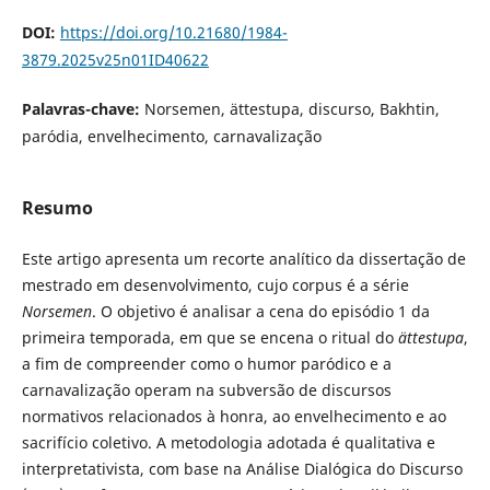
DOI:
https://doi.org/10.21680/1984-
3879.2025v25n01ID40622
Palavras-chave:
Norsemen, ättestupa, discurso, Bakhtin,
paródia, envelhecimento, carnavalização
Resumo
Este artigo apresenta um recorte analítico da dissertação de
mestrado em desenvolvimento, cujo corpus é a série
Norsemen
. O objetivo é analisar a cena do episódio 1 da
primeira temporada, em que se encena o ritual do
ättestupa
,
a fim de compreender como o humor paródico e a
carnavalização operam na subversão de discursos
normativos relacionados à honra, ao envelhecimento e ao
sacrifício coletivo. A metodologia adotada é qualitativa e
interpretativista, com base na Análise Dialógica do Discurso