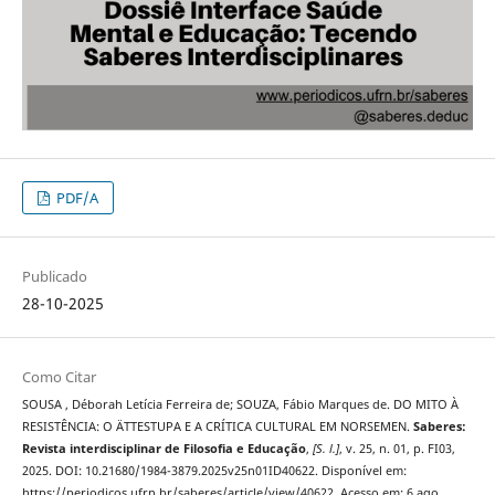
PDF/A
Publicado
28-10-2025
Como Citar
SOUSA , Déborah Letícia Ferreira de; SOUZA, Fábio Marques de. DO MITO À
RESISTÊNCIA: O ÄTTESTUPA E A CRÍTICA CULTURAL EM NORSEMEN.
Saberes:
Revista interdisciplinar de Filosofia e Educação
,
[S. l.]
, v. 25, n. 01, p. FI03,
2025. DOI: 10.21680/1984-3879.2025v25n01ID40622. Disponível em:
https://periodicos.ufrn.br/saberes/article/view/40622. Acesso em: 6 ago.