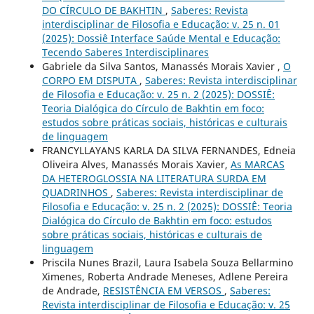
DO CÍRCULO DE BAKHTIN
,
Saberes: Revista
interdisciplinar de Filosofia e Educação: v. 25 n. 01
(2025): Dossiê Interface Saúde Mental e Educação:
Tecendo Saberes Interdisciplinares
Gabriele da Silva Santos, Manassés Morais Xavier ,
O
CORPO EM DISPUTA
,
Saberes: Revista interdisciplinar
de Filosofia e Educação: v. 25 n. 2 (2025): DOSSIÊ:
Teoria Dialógica do Círculo de Bakhtin em foco:
estudos sobre práticas sociais, históricas e culturais
de linguagem
FRANCYLLAYANS KARLA DA SILVA FERNANDES, Edneia
Oliveira Alves, Manassés Morais Xavier,
As MARCAS
DA HETEROGLOSSIA NA LITERATURA SURDA EM
QUADRINHOS
,
Saberes: Revista interdisciplinar de
Filosofia e Educação: v. 25 n. 2 (2025): DOSSIÊ: Teoria
Dialógica do Círculo de Bakhtin em foco: estudos
sobre práticas sociais, históricas e culturais de
linguagem
Priscila Nunes Brazil, Laura Isabela Souza Bellarmino
Ximenes, Roberta Andrade Meneses, Adlene Pereira
de Andrade,
RESISTÊNCIA EM VERSOS
,
Saberes:
Revista interdisciplinar de Filosofia e Educação: v. 25