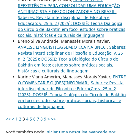
REEXISTÊNCIA PARA CONSOLIDAR UMA EDUCAÇÃO
ANTIRRACISTA E DESCOLONIZADORA NO BRASIL
,
Saberes: Revista interdisciplinar de Filosofia e
Educação: v. 25 n. 2 (2025): DOSSIÊ: Teoria Dialógica
do Círculo de Bakhtin em foco: estudos sobre práticas
sociais, históricas e culturais de linguagem
Breno Silva Andrade, Manassés Morais Xavier,
ANÁLISE LINGUÍSTICA/SEMIÓTICA NA BNCC
,
Saberes:
Revista interdisciplinar de Filosofia e Educação: v. 25
n. 2 (2025): DOSSIÊ: Teoria Dialógica do Círculo de
Bakhtin em foco: estudos sobre práticas sociais,
históricas e culturais de linguagem
Karine Viana Amorim, Manassés Morais Xavier,
ENTRE
O COMENTAR E O (DES)INFORMAR
,
Saberes: Revista
interdisciplinar de Filosofia e Educação: v. 25 n. 2
(2025): DOSSIÊ: Teoria Dialógica do Círculo de Bakhtin
em foco: estudos sobre práticas sociais, históricas e
culturais de linguagem
<<
<
1
2
3
4
5
6
7
8
9
>
>>
Você também pode
iniciar uma pesquisa avançada por