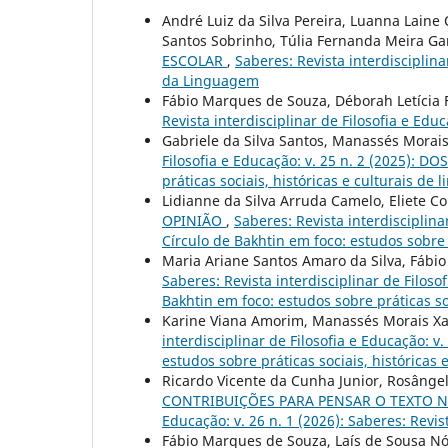
André Luiz da Silva Pereira, Luanna Laine 
Santos Sobrinho, Túlia Fernanda Meira Ga
ESCOLAR
,
Saberes: Revista interdisciplina
da Linguagem
Fábio Marques de Souza, Déborah Letícia 
Revista interdisciplinar de Filosofia e Edu
Gabriele da Silva Santos, Manassés Morais
Filosofia e Educação: v. 25 n. 2 (2025): DO
práticas sociais, históricas e culturais de
Lidianne da Silva Arruda Camelo, Eliete C
OPINIÃO
,
Saberes: Revista interdisciplina
Círculo de Bakhtin em foco: estudos sobre 
Maria Ariane Santos Amaro da Silva, Fábi
Saberes: Revista interdisciplinar de Filoso
Bakhtin em foco: estudos sobre práticas so
Karine Viana Amorim, Manassés Morais Xa
interdisciplinar de Filosofia e Educação: v
estudos sobre práticas sociais, históricas
Ricardo Vicente da Cunha Junior, Rosângela
CONTRIBUIÇÕES PARA PENSAR O TEXTO N
Educação: v. 26 n. 1 (2026): Saberes: Revis
Fábio Marques de Souza, Laís de Sousa Nó