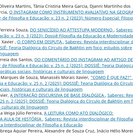
Oliveira Martins, Tânia Cristina Meira Garcia, Djanni Martinho dos
rcia,
O INSTAGRAM COMO INSTRUMENTO AVALIATIVO NA GEOGRA
r de Filosofia e Educação: v. 23 n. 2 (2023): Número Especial: Filoso
Ferreira Souza,
DO SENICÍDIO AO ÄTTESTUPA MODERNO
,
Saberes
cação: v. 23 n. 3 (2023): Dossiê Filosofia da Educação e Modernidad
 Xavier ,
O CORPO EM DISPUTA
,
Saberes: Revista interdisciplinar 
SSIÊ: Teoria Dialógica do Círculo de Bakhtin em foco: estudos sobre
 linguagem
orreia dos Santos,
DO COMENTÁRIO DO INSTAGRAM AO ARTIGO DE
r de Filosofia e Educação: v. 25 n. 2 (2025): DOSSIÊ: Teoria Dialógic
práticas sociais, históricas e culturais de linguagem
o Marques de Souza, Manassés Morais Xavier,
“COMO É QUE FAZ?”
fia e Educação: v. 25 n. 2 (2025): DOSSIÊ: Teoria Dialógica do Círcul
ciais, históricas e culturais de linguagem
vier,
A INTERAÇÃO DISCURSIVA DE BASE DIALÓGICA
,
Saberes: Rev
. 25 n. 2 (2025): DOSSIÊ: Teoria Dialógica do Círculo de Bakhtin em f
 e culturais de linguagem
 Veiga Júlio Ferreira,
A LEITURA COMO ATO DIALÓGICO:
A AULA DE HISTÓRIA
,
Saberes: Revista interdisciplinar de Filosofia
ta Interdisciplinar de Filosofia e Educação
brega Aguiar Pereira, Alexandre de Souza Cruz, Inácio Hélio More