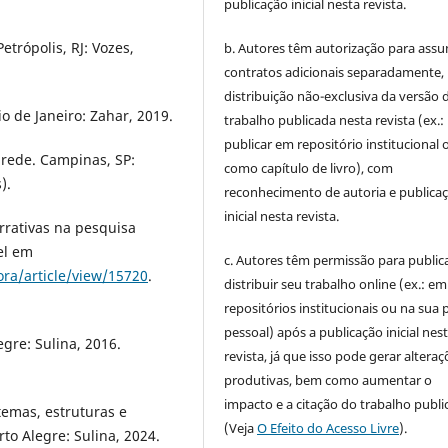
publicação inicial nesta revista.
trópolis, RJ: Vozes,
b. Autores têm autorização para assu
contratos adicionais separadamente,
distribuição não-exclusiva da versão 
o de Janeiro: Zahar, 2019.
trabalho publicada nesta revista (ex.:
publicar em repositório institucional 
 rede. Campinas, SP:
como capítulo de livro), com
).
reconhecimento de autoria e publica
inicial nesta revista.
rrativas na pesquisa
vel em
c. Autores têm permissão para publica
ora/article/view/15720
.
distribuir seu trabalho online (ex.: em
repositórios institucionais ou na sua 
pessoal) após a publicação inicial nes
egre: Sulina, 2016.
revista, já que isso pode gerar alteraç
produtivas, bem como aumentar o
impacto e a citação do trabalho publ
emas, estruturas e
(Veja
O Efeito do Acesso Livre
).
to Alegre: Sulina, 2024.