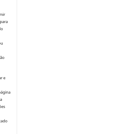
mir
 para
do
ou
ção
r e
página
ta
ões
icado