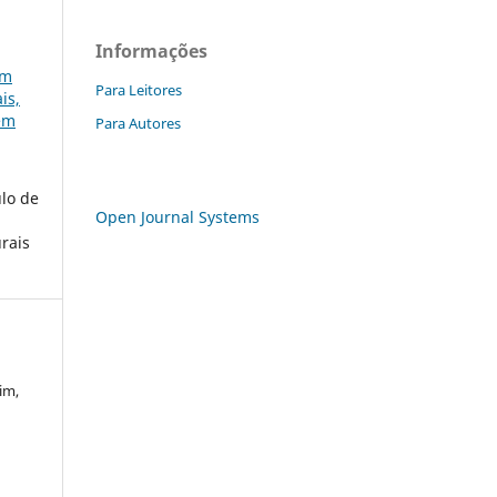
Informações
em
Para Leitores
is,
gem
Para Autores
ulo de
Open Journal Systems
urais
im,