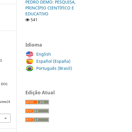
PEDRO DEMO: PESQUISA,
PRINCÍPIO CIENTÍFICO E
EDUCATIVO
541
Idioma
English
Español (España)
AS
Português (Brasil)
. DOI:
Edição Atual
/view/4