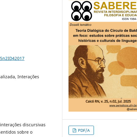
25n2ID42017
lizada, Interações
interações discursivas
PDF/A
entidos sobre o