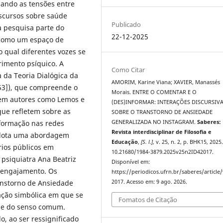
iando as tensões entre
iscursos sobre saúde
Publicado
 a pesquisa parte do
22-12-2025
como um espaço de
o qual diferentes vozes se
rimento psíquico. A
Como Citar
 da Teoria Dialógica da
AMORIM, Karine Viana; XAVIER, Manassés
53]), que compreende o
Morais. ENTRE O COMENTAR E O
 em autores como Lemos e
(DES)INFORMAR: INTERAÇÕES DISCURSIV
 que refletem sobre as
SOBRE O TRANSTORNO DE ANSIEDADE
nformação nas redes
GENERALIZADA NO INSTAGRAM.
Saberes:
Revista interdisciplinar de Filosofia e
 adota uma abordagem
Educação
,
[S. l.]
, v. 25, n. 2, p. BHK15, 2025
rios públicos em
10.21680/1984-3879.2025v25n2ID42017.
psiquiatra Ana Beatriz
Disponível em:
e engajamento. Os
https://periodicos.ufrn.br/saberes/article
anstorno de Ansiedade
2017. Acesso em: 9 ago. 2026.
ção simbólica em que se
Fomatos de Citação
a e do senso comum.
, ao ser ressignificado