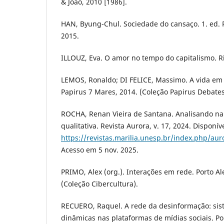
& João, 2010 [1986].
HAN, Byung-Chul. Sociedade do cansaço. 1. ed. Pe
2015.
ILLOUZ, Eva. O amor no tempo do capitalismo. Ri
LEMOS, Ronaldo; DI FELICE, Massimo. A vida em
Papirus 7 Mares, 2014. (Coleção Papirus Debates
ROCHA, Renan Vieira de Santana. Analisando na
qualitativa. Revista Aurora, v. 17, 2024. Disponí
https://revistas.marilia.unesp.br/index.php/aur
Acesso em 5 nov. 2025.
PRIMO, Alex (org.). Interações em rede. Porto Al
(Coleção Cibercultura).
RECUERO, Raquel. A rede da desinformação: sist
dinâmicas nas plataformas de mídias sociais. Por