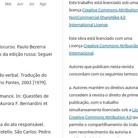
Este trabalho está licenciado sob um
licença
Creative Commons Attribution
NonCommercial-ShareAlike 4.0
International License
.
Este obra está licenciado com uma
Licença
Creative Commons Atribuição
iscurso. Paulo Bezerra
Internacional
.
s da edição russa: Seguei
Autores que publicam nesta revista
concordam com os seguintes termos
ção verbal. Tradução do
ns Fontes, 2003 [1979].
a. Autores mantém os direitos autorai
concedem à revista o direito de prime
omance. In: Questões de
publicação, com o trabalho
 Aurora F. Bernardini et
simultaneamente licenciado sob a
Lic
Creative Commons Attribution 4.0
qu
ia do ato responsável.
permite o compartilhamento do trab
otello. São Carlos: Pedro
com reconhecimento da autoria e