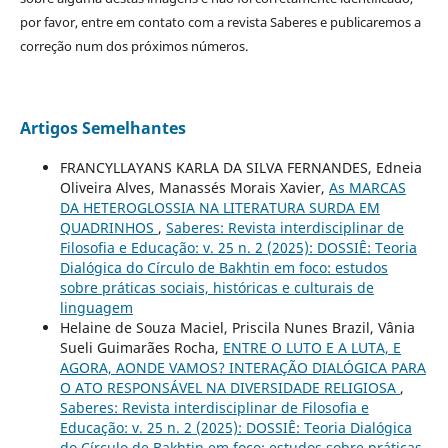
por favor, entre em contato com a revista Saberes e publicaremos a
correção num dos próximos números.
Artigos Semelhantes
FRANCYLLAYANS KARLA DA SILVA FERNANDES, Edneia
Oliveira Alves, Manassés Morais Xavier,
As MARCAS
DA HETEROGLOSSIA NA LITERATURA SURDA EM
QUADRINHOS
,
Saberes: Revista interdisciplinar de
Filosofia e Educação: v. 25 n. 2 (2025): DOSSIÊ: Teoria
Dialógica do Círculo de Bakhtin em foco: estudos
sobre práticas sociais, históricas e culturais de
linguagem
Helaine de Souza Maciel, Priscila Nunes Brazil, Vânia
Sueli Guimarães Rocha,
ENTRE O LUTO E A LUTA, E
AGORA, AONDE VAMOS? INTERAÇÃO DIALÓGICA PARA
O ATO RESPONSÁVEL NA DIVERSIDADE RELIGIOSA
,
Saberes: Revista interdisciplinar de Filosofia e
Educação: v. 25 n. 2 (2025): DOSSIÊ: Teoria Dialógica
do Círculo de Bakhtin em foco: estudos sobre práticas