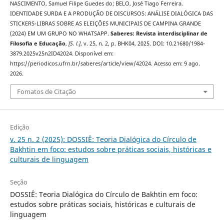
NASCIMENTO, Samuel Filipe Guedes do; BELO, José Tiago Ferreira.
IDENTIDADE SURDA E A PRODUÇÃO DE DISCURSOS: ANÁLISE DIALÓGICA DAS
STICKERS-LIBRAS SOBRE AS ELEIÇÕES MUNICIPAIS DE CAMPINA GRANDE
(2024) EM UM GRUPO NO WHATSAPP.
Saberes: Revista interdisciplinar de
Filosofia e Educação
,
[S. l.]
, v. 25, n. 2, p. BHK04, 2025. DOI: 10.21680/1984-
3879.2025v25n2ID42024. Disponível em:
https://periodicos.ufrn.br/saberes/article/view/42024. Acesso em: 9 ago.
2026.
Fomatos de Citação
Edição
v. 25 n. 2 (2025): DOSSIÊ: Teoria Dialógica do Círculo de
Bakhtin em foco: estudos sobre práticas sociais, históricas e
culturais de linguagem
Seção
DOSSIÊ: Teoria Dialógica do Círculo de Bakhtin em foco:
estudos sobre práticas sociais, históricas e culturais de
linguagem