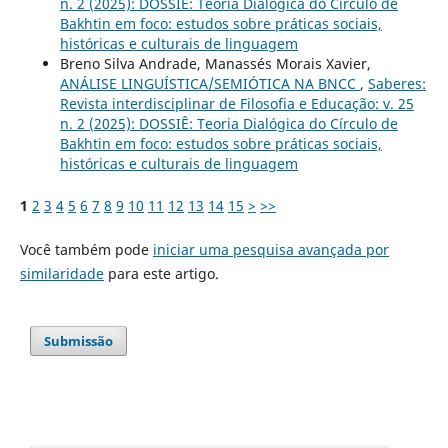
n. 2 (2025): DOSSIÊ: Teoria Dialógica do Círculo de
Bakhtin em foco: estudos sobre práticas sociais,
históricas e culturais de linguagem
Breno Silva Andrade, Manassés Morais Xavier,
ANÁLISE LINGUÍSTICA/SEMIÓTICA NA BNCC
,
Saberes:
Revista interdisciplinar de Filosofia e Educação: v. 25
n. 2 (2025): DOSSIÊ: Teoria Dialógica do Círculo de
Bakhtin em foco: estudos sobre práticas sociais,
históricas e culturais de linguagem
1
2
3
4
5
6
7
8
9
10
11
12
13
14
15
>
>>
Você também pode
iniciar uma pesquisa avançada por
similaridade
para este artigo.
Submissão