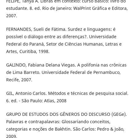
FELIPE, Tanya A. Libras em contexto: curso básico: livro do
estudante. 8. ed. Rio de Janeiro: WalPrint Gráfica e Editora,
2007.
FERNANDES, Sueli de Fátima. Surdez e linguagens: é
possível o diálogo entre as diferenças?. Universidade
Federal do Paraná, Setor de Ciências Humanas, Letras e
Artes, Curitiba, 1998.
GALINDO, Fabiana Delana Viegas. A polifonia nas crônicas
de Lima Barreto. Universidade Federal de Pernambuco,
Recife, 2007.
GIL, Antonio Carlos. Métodos e técnicas de pesquisa social.
6. ed. - São Paulo: Atlas, 2008
GRUPO DE ESTUDOS DOS GÊNEROS DO DISCURSO (GEGe).
Palavras e contrapalavras: Glossariando conceitos,
categorias e noções de Bakhtin. São Carlos: Pedro & João,
2009.