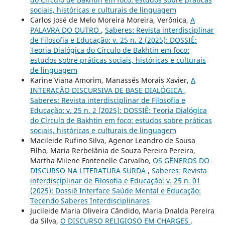
sociais, históricas e culturais de linguagem
Carlos José de Melo Moreira Moreira, Verônica,
A
PALAVRA DO OUTRO
,
Saberes: Revista interdisciplinar
de Filosofia e Educação: v. 25 n. 2 (2025): DOSSIÊ:
Teoria Dialógica do Círculo de Bakhtin em foco:
estudos sobre práticas sociais, históricas e culturais
de linguagem
Karine Viana Amorim, Manassés Morais Xavier,
A
INTERAÇÃO DISCURSIVA DE BASE DIALÓGICA
,
Saberes: Revista interdisciplinar de Filosofia e
Educação: v. 25 n. 2 (2025): DOSSIÊ: Teoria Dialógica
do Círculo de Bakhtin em foco: estudos sobre práticas
sociais, históricas e culturais de linguagem
Macileide Rufino Silva, Agenor Leandro de Sousa
Filho, Maria Rerbelânia de Souza Pereira Pereira,
Martha Milene Fontenelle Carvalho,
OS GÊNEROS DO
DISCURSO NA LITERATURA SURDA
,
Saberes: Revista
interdisciplinar de Filosofia e Educação: v. 25 n. 01
(2025): Dossiê Interface Saúde Mental e Educação:
Tecendo Saberes Interdisciplinares
Jucileide Maria Oliveira Cândido, Maria Dnalda Pereira
da Silva,
O DISCURSO RELIGIOSO EM CHARGES
,