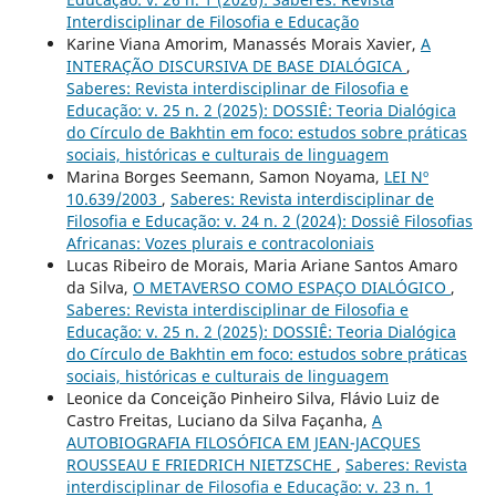
Interdisciplinar de Filosofia e Educação
Karine Viana Amorim, Manassés Morais Xavier,
A
INTERAÇÃO DISCURSIVA DE BASE DIALÓGICA
,
Saberes: Revista interdisciplinar de Filosofia e
Educação: v. 25 n. 2 (2025): DOSSIÊ: Teoria Dialógica
do Círculo de Bakhtin em foco: estudos sobre práticas
sociais, históricas e culturais de linguagem
Marina Borges Seemann, Samon Noyama,
LEI Nº
10.639/2003
,
Saberes: Revista interdisciplinar de
Filosofia e Educação: v. 24 n. 2 (2024): Dossiê Filosofias
Africanas: Vozes plurais e contracoloniais
Lucas Ribeiro de Morais, Maria Ariane Santos Amaro
da Silva,
O METAVERSO COMO ESPAÇO DIALÓGICO
,
Saberes: Revista interdisciplinar de Filosofia e
Educação: v. 25 n. 2 (2025): DOSSIÊ: Teoria Dialógica
do Círculo de Bakhtin em foco: estudos sobre práticas
sociais, históricas e culturais de linguagem
Leonice da Conceição Pinheiro Silva, Flávio Luiz de
Castro Freitas, Luciano da Silva Façanha,
A
AUTOBIOGRAFIA FILOSÓFICA EM JEAN-JACQUES
ROUSSEAU E FRIEDRICH NIETZSCHE
,
Saberes: Revista
interdisciplinar de Filosofia e Educação: v. 23 n. 1