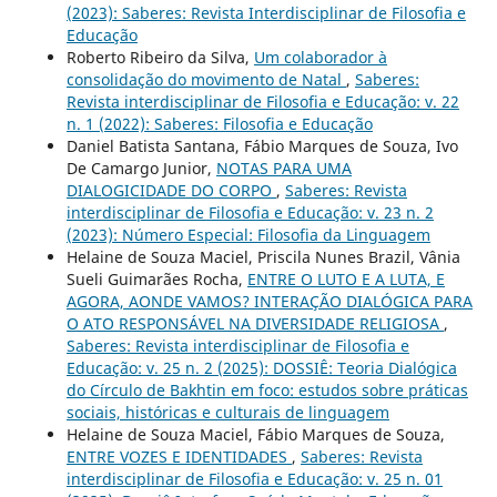
(2023): Saberes: Revista Interdisciplinar de Filosofia e
Educação
Roberto Ribeiro da Silva,
Um colaborador à
consolidação do movimento de Natal
,
Saberes:
Revista interdisciplinar de Filosofia e Educação: v. 22
n. 1 (2022): Saberes: Filosofia e Educação
Daniel Batista Santana, Fábio Marques de Souza, Ivo
De Camargo Junior,
NOTAS PARA UMA
DIALOGICIDADE DO CORPO
,
Saberes: Revista
interdisciplinar de Filosofia e Educação: v. 23 n. 2
(2023): Número Especial: Filosofia da Linguagem
Helaine de Souza Maciel, Priscila Nunes Brazil, Vânia
Sueli Guimarães Rocha,
ENTRE O LUTO E A LUTA, E
AGORA, AONDE VAMOS? INTERAÇÃO DIALÓGICA PARA
O ATO RESPONSÁVEL NA DIVERSIDADE RELIGIOSA
,
Saberes: Revista interdisciplinar de Filosofia e
Educação: v. 25 n. 2 (2025): DOSSIÊ: Teoria Dialógica
do Círculo de Bakhtin em foco: estudos sobre práticas
sociais, históricas e culturais de linguagem
Helaine de Souza Maciel, Fábio Marques de Souza,
ENTRE VOZES E IDENTIDADES
,
Saberes: Revista
interdisciplinar de Filosofia e Educação: v. 25 n. 01