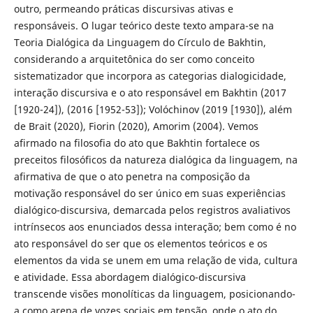
outro, permeando práticas discursivas ativas e
responsáveis. O lugar teórico deste texto ampara-se na
Teoria Dialógica da Linguagem do Círculo de Bakhtin,
considerando a arquitetônica do ser como conceito
sistematizador que incorpora as categorias dialogicidade,
interação discursiva e o ato responsável em Bakhtin (2017
[1920-24]), (2016 [1952-53]); Volóchinov (2019 [1930]), além
de Brait (2020), Fiorin (2020), Amorim (2004). Vemos
afirmado na filosofia do ato que Bakhtin fortalece os
preceitos filosóficos da natureza dialógica da linguagem, na
afirmativa de que o ato penetra na composição da
motivação responsável do ser único em suas experiências
dialógico-discursiva, demarcada pelos registros avaliativos
intrínsecos aos enunciados dessa interação; bem como é no
ato responsável do ser que os elementos teóricos e os
elementos da vida se unem em uma relação de vida, cultura
e atividade. Essa abordagem dialógico-discursiva
transcende visões monolíticas da linguagem, posicionando-
a como arena de vozes sociais em tensão, onde o ato do