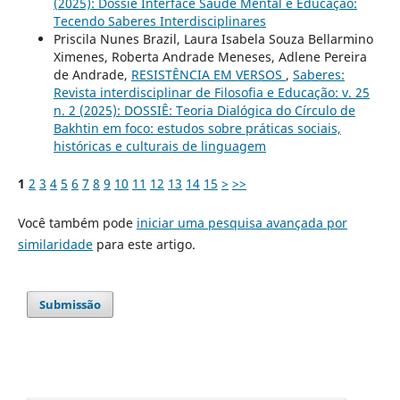
(2025): Dossiê Interface Saúde Mental e Educação:
Tecendo Saberes Interdisciplinares
Priscila Nunes Brazil, Laura Isabela Souza Bellarmino
Ximenes, Roberta Andrade Meneses, Adlene Pereira
de Andrade,
RESISTÊNCIA EM VERSOS
,
Saberes:
Revista interdisciplinar de Filosofia e Educação: v. 25
n. 2 (2025): DOSSIÊ: Teoria Dialógica do Círculo de
Bakhtin em foco: estudos sobre práticas sociais,
históricas e culturais de linguagem
1
2
3
4
5
6
7
8
9
10
11
12
13
14
15
>
>>
Você também pode
iniciar uma pesquisa avançada por
similaridade
para este artigo.
Submissão