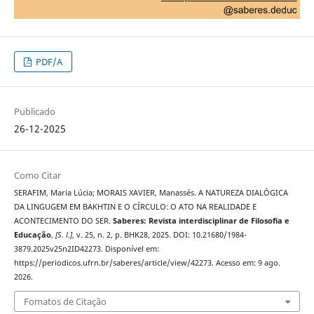
PDF/A
Publicado
26-12-2025
Como Citar
SERAFIM, Maria Lúcia; MORAIS XAVIER, Manassés. A NATUREZA DIALÓGICA
DA LINGUGEM EM BAKHTIN E O CÍRCULO: O ATO NA REALIDADE E
ACONTECIMENTO DO SER.
Saberes: Revista interdisciplinar de Filosofia e
Educação
,
[S. l.]
, v. 25, n. 2, p. BHK28, 2025. DOI: 10.21680/1984-
3879.2025v25n2ID42273. Disponível em:
https://periodicos.ufrn.br/saberes/article/view/42273. Acesso em: 9 ago.
2026.
Fomatos de Citação