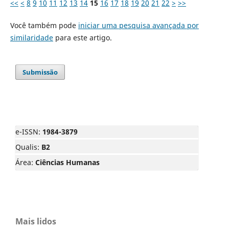
<<
<
8
9
10
11
12
13
14
15
16
17
18
19
20
21
22
>
>>
Você também pode
iniciar uma pesquisa avançada por
similaridade
para este artigo.
Submissão
e-ISSN:
1984-3879
Qualis:
B2
Área:
Ciências Humanas
Mais lidos