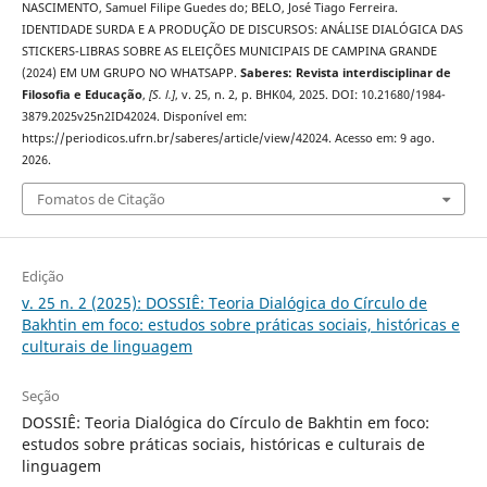
NASCIMENTO, Samuel Filipe Guedes do; BELO, José Tiago Ferreira.
IDENTIDADE SURDA E A PRODUÇÃO DE DISCURSOS: ANÁLISE DIALÓGICA DAS
STICKERS-LIBRAS SOBRE AS ELEIÇÕES MUNICIPAIS DE CAMPINA GRANDE
(2024) EM UM GRUPO NO WHATSAPP.
Saberes: Revista interdisciplinar de
Filosofia e Educação
,
[S. l.]
, v. 25, n. 2, p. BHK04, 2025. DOI: 10.21680/1984-
3879.2025v25n2ID42024. Disponível em:
https://periodicos.ufrn.br/saberes/article/view/42024. Acesso em: 9 ago.
2026.
Fomatos de Citação
Edição
v. 25 n. 2 (2025): DOSSIÊ: Teoria Dialógica do Círculo de
Bakhtin em foco: estudos sobre práticas sociais, históricas e
culturais de linguagem
Seção
DOSSIÊ: Teoria Dialógica do Círculo de Bakhtin em foco:
estudos sobre práticas sociais, históricas e culturais de
linguagem