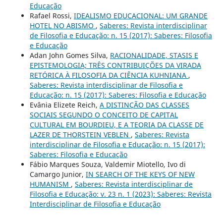
Educação
Rafael Rossi,
IDEALISMO EDUCACIONAL: UM GRANDE
HOTEL NO ABISMO
,
Saberes: Revista interdisciplinar
de Filosofia e Educação: n. 15 (2017): Saberes: Filosofia
e Educação
Adan John Gomes Silva,
RACIONALIDADE, STASIS E
EPISTEMOLOGIA; TRÊS CONTRIBUIÇÕES DA VIRADA
RETÓRICA À FILOSOFIA DA CIÊNCIA KUHNIANA
,
Saberes: Revista interdisciplinar de Filosofia e
Educação: n. 15 (2017): Saberes: Filosofia e Educação
Evânia Elizete Reich,
A DISTINÇÃO DAS CLASSES
SOCIAIS SEGUNDO O CONCEITO DE CAPITAL
CULTURAL EM BOURDIEU, E A TEORIA DA CLASSE DE
LAZER DE THORSTEIN VEBLEN
,
Saberes: Revista
interdisciplinar de Filosofia e Educação: n. 15 (2017):
Saberes: Filosofia e Educação
Fábio Marques Souza, Valdemir Miotello, Ivo di
Camargo Junior,
IN SEARCH OF THE KEYS OF NEW
HUMANISM
,
Saberes: Revista interdisciplinar de
Filosofia e Educação: v. 23 n. 1 (2023): Saberes: Revista
Interdisciplinar de Filosofia e Educação