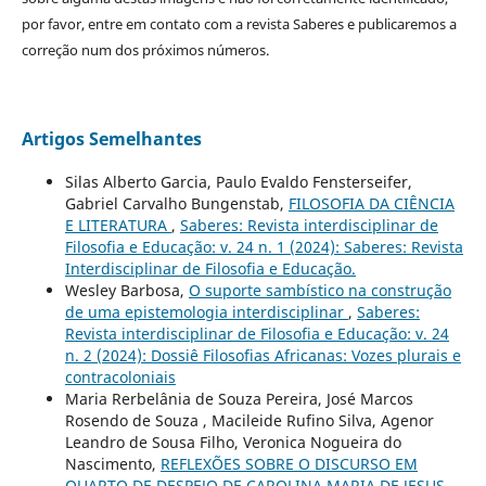
por favor, entre em contato com a revista Saberes e publicaremos a
correção num dos próximos números.
Artigos Semelhantes
Silas Alberto Garcia, Paulo Evaldo Fensterseifer,
Gabriel Carvalho Bungenstab,
FILOSOFIA DA CIÊNCIA
E LITERATURA
,
Saberes: Revista interdisciplinar de
Filosofia e Educação: v. 24 n. 1 (2024): Saberes: Revista
Interdisciplinar de Filosofia e Educação.
Wesley Barbosa,
O suporte sambístico na construção
de uma epistemologia interdisciplinar
,
Saberes:
Revista interdisciplinar de Filosofia e Educação: v. 24
n. 2 (2024): Dossiê Filosofias Africanas: Vozes plurais e
contracoloniais
Maria Rerbelânia de Souza Pereira, José Marcos
Rosendo de Souza , Macileide Rufino Silva, Agenor
Leandro de Sousa Filho, Veronica Nogueira do
Nascimento,
REFLEXÕES SOBRE O DISCURSO EM
QUARTO DE DESPEJO DE CAROLINA MARIA DE JESUS
,