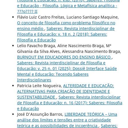
e Educação - Filosofia, Lógica e Metafísica analítica -
???o???? II
Flávio Luiz Castro Freitas, Luciano Santiago Maquine,
O conceito de filosofia como problema filosófico no
ensino médio
,
Saberes: Revista interdisciplinar de
Filosofia e Educação: v. 18 n. 2 (2018): Saberes:
Filosofia e Educação
Lelio Favacho Braga, Aline Nascimento Braga, Mª
Gilvania da Silva Alves, Alessandra Nascimento Braga,
BURNOUT EM EDUCADORES DO ENSINO BÁSICO
,
Saberes: Revista interdisciplinar de Filosofia e
Educação: v. 25 n. 01 (2025): Dossiê Interface Saúde
Mental e Educação: Tecendo Saberes
Interdisciplinares
Patricia Leite Nogueira,
ALTERIDADE E EDUCAÇÃO:
ALTERNATIVAS PARA CRIAÇÃO DE IDENTIDADE E
SUSTENTABILIDADE
,
Saberes: Revista interdisciplinar
de Filosofia e Educação: n. 16 (2017): Saberes: Filosofia
e Educação
José D'Assunção Barros,
LIBERDADE TEÓRICA – Uma
análise dos limites e tensões entre a criatividade
teórica e as possibilidades de incoerência
,
Saberes: