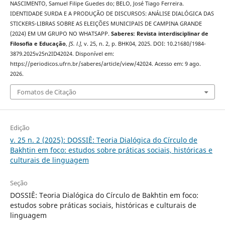
NASCIMENTO, Samuel Filipe Guedes do; BELO, José Tiago Ferreira.
IDENTIDADE SURDA E A PRODUÇÃO DE DISCURSOS: ANÁLISE DIALÓGICA DAS
STICKERS-LIBRAS SOBRE AS ELEIÇÕES MUNICIPAIS DE CAMPINA GRANDE
(2024) EM UM GRUPO NO WHATSAPP.
Saberes: Revista interdisciplinar de
Filosofia e Educação
,
[S. l.]
, v. 25, n. 2, p. BHK04, 2025. DOI: 10.21680/1984-
3879.2025v25n2ID42024. Disponível em:
https://periodicos.ufrn.br/saberes/article/view/42024. Acesso em: 9 ago.
2026.
Fomatos de Citação
Edição
v. 25 n. 2 (2025): DOSSIÊ: Teoria Dialógica do Círculo de
Bakhtin em foco: estudos sobre práticas sociais, históricas e
culturais de linguagem
Seção
DOSSIÊ: Teoria Dialógica do Círculo de Bakhtin em foco:
estudos sobre práticas sociais, históricas e culturais de
linguagem