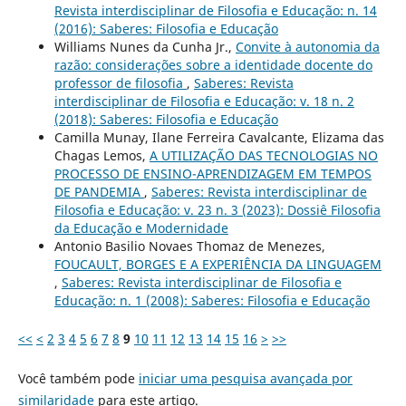
Revista interdisciplinar de Filosofia e Educação: n. 14
(2016): Saberes: Filosofia e Educação
Williams Nunes da Cunha Jr.,
Convite à autonomia da
razão: considerações sobre a identidade docente do
professor de filosofia
,
Saberes: Revista
interdisciplinar de Filosofia e Educação: v. 18 n. 2
(2018): Saberes: Filosofia e Educação
Camilla Munay, Ilane Ferreira Cavalcante, Elizama das
Chagas Lemos,
A UTILIZAÇÃO DAS TECNOLOGIAS NO
PROCESSO DE ENSINO-APRENDIZAGEM EM TEMPOS
DE PANDEMIA
,
Saberes: Revista interdisciplinar de
Filosofia e Educação: v. 23 n. 3 (2023): Dossiê Filosofia
da Educação e Modernidade
Antonio Basilio Novaes Thomaz de Menezes,
FOUCAULT, BORGES E A EXPERIÊNCIA DA LINGUAGEM
,
Saberes: Revista interdisciplinar de Filosofia e
Educação: n. 1 (2008): Saberes: Filosofia e Educação
<<
<
2
3
4
5
6
7
8
9
10
11
12
13
14
15
16
>
>>
Você também pode
iniciar uma pesquisa avançada por
similaridade
para este artigo.