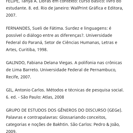
FELIPE, Tanya A. Libras em contexto: curso básico: livro do
estudante. 8. ed. Rio de Janeiro: WalPrint Gráfica e Editora,
2007.
FERNANDES, Sueli de Fátima. Surdez e linguagens: é
possível o diálogo entre as diferenças?. Universidade
Federal do Paraná, Setor de Ciências Humanas, Letras e
Artes, Curitiba, 1998.
GALINDO, Fabiana Delana Viegas. A polifonia nas crônicas
de Lima Barreto. Universidade Federal de Pernambuco,
Recife, 2007.
GIL, Antonio Carlos. Métodos e técnicas de pesquisa social.
6. ed. - São Paulo: Atlas, 2008
GRUPO DE ESTUDOS DOS GÊNEROS DO DISCURSO (GEGe).
Palavras e contrapalavras: Glossariando conceitos,
categorias e noções de Bakhtin. São Carlos: Pedro & João,
2009.