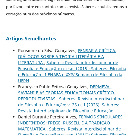
por favor, entre em contato com a revista Saberes e publicaremos a
correção num dos próximos números.
Artigos Semelhantes
Rousiene da Silva Gonçalves,
PENSAR A CRÍTICA:
DIÁLOGOS SOBRE A TEORIA LITERÁRIA E A
LITERATURA
,
Saberes: Revista interdisciplinar de
Filosofia e Educação: n. esp. (2015): Saberes: Filosofia
e Educação - I ENAFA e XXIV Semana de Filosofia da
UFRN
Francysco Pablo Feitosa Gonçalves,
DERMEVAL
SAVIANI E AS TEORIAS EDUCACIONAIS CRÍTICO-
REPRODUTIVISTAS
,
Saberes: Revista interdisciplinar
de Filosofia e Educação: v. 26 n. 1 (2026): Saberes:
Revista Interdisciplinar de Filosofia e Educação
Daniel Durante Pereira Alves,
TERMOS SINGULARES
INDEFINIDOS: FREGE, RUSSELL E A TRADIÇÃO
MATEMÁTICA
,
Saberes: Revista interdisciplinar de
Filosofia e Educação: n. esp. (2016): Saberes: Filosofia