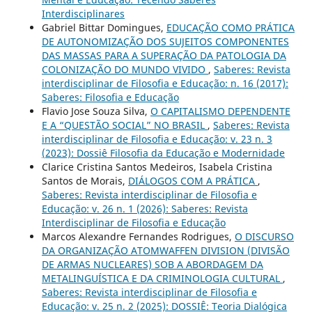
Interdisciplinares
Gabriel Bittar Domingues,
EDUCAÇÃO COMO PRÁTICA
DE AUTONOMIZAÇÃO DOS SUJEITOS COMPONENTES
DAS MASSAS PARA A SUPERAÇÃO DA PATOLOGIA DA
COLONIZAÇÃO DO MUNDO VIVIDO
,
Saberes: Revista
interdisciplinar de Filosofia e Educação: n. 16 (2017):
Saberes: Filosofia e Educação
Flavio Jose Souza Silva,
O CAPITALISMO DEPENDENTE
E A “QUESTÃO SOCIAL” NO BRASIL
,
Saberes: Revista
interdisciplinar de Filosofia e Educação: v. 23 n. 3
(2023): Dossiê Filosofia da Educação e Modernidade
Clarice Cristina Santos Medeiros, Isabela Cristina
Santos de Morais,
DIÁLOGOS COM A PRÁTICA
,
Saberes: Revista interdisciplinar de Filosofia e
Educação: v. 26 n. 1 (2026): Saberes: Revista
Interdisciplinar de Filosofia e Educação
Marcos Alexandre Fernandes Rodrigues,
O DISCURSO
DA ORGANIZAÇÃO ATOMWAFFEN DIVISION (DIVISÃO
DE ARMAS NUCLEARES) SOB A ABORDAGEM DA
METALINGUÍSTICA E DA CRIMINOLOGIA CULTURAL
,
Saberes: Revista interdisciplinar de Filosofia e
Educação: v. 25 n. 2 (2025): DOSSIÊ: Teoria Dialógica