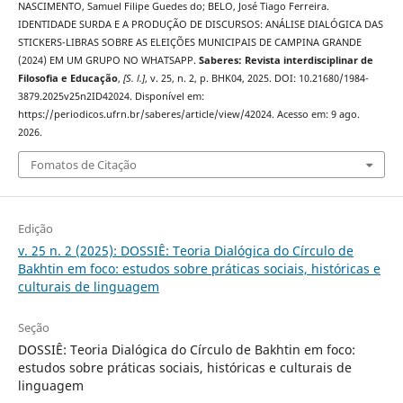
NASCIMENTO, Samuel Filipe Guedes do; BELO, José Tiago Ferreira.
IDENTIDADE SURDA E A PRODUÇÃO DE DISCURSOS: ANÁLISE DIALÓGICA DAS
STICKERS-LIBRAS SOBRE AS ELEIÇÕES MUNICIPAIS DE CAMPINA GRANDE
(2024) EM UM GRUPO NO WHATSAPP.
Saberes: Revista interdisciplinar de
Filosofia e Educação
,
[S. l.]
, v. 25, n. 2, p. BHK04, 2025. DOI: 10.21680/1984-
3879.2025v25n2ID42024. Disponível em:
https://periodicos.ufrn.br/saberes/article/view/42024. Acesso em: 9 ago.
2026.
Fomatos de Citação
Edição
v. 25 n. 2 (2025): DOSSIÊ: Teoria Dialógica do Círculo de
Bakhtin em foco: estudos sobre práticas sociais, históricas e
culturais de linguagem
Seção
DOSSIÊ: Teoria Dialógica do Círculo de Bakhtin em foco:
estudos sobre práticas sociais, históricas e culturais de
linguagem