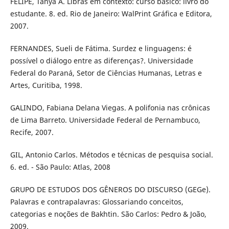
FELIPE, Tanya A. Libras em contexto: curso básico: livro do
estudante. 8. ed. Rio de Janeiro: WalPrint Gráfica e Editora,
2007.
FERNANDES, Sueli de Fátima. Surdez e linguagens: é
possível o diálogo entre as diferenças?. Universidade
Federal do Paraná, Setor de Ciências Humanas, Letras e
Artes, Curitiba, 1998.
GALINDO, Fabiana Delana Viegas. A polifonia nas crônicas
de Lima Barreto. Universidade Federal de Pernambuco,
Recife, 2007.
GIL, Antonio Carlos. Métodos e técnicas de pesquisa social.
6. ed. - São Paulo: Atlas, 2008
GRUPO DE ESTUDOS DOS GÊNEROS DO DISCURSO (GEGe).
Palavras e contrapalavras: Glossariando conceitos,
categorias e noções de Bakhtin. São Carlos: Pedro & João,
2009.