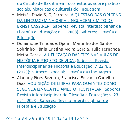
do Círculo de Bakhtin em foco: estudos sobre práticas
sociais, históricas e culturais de linguagem
Moisés David S. G. Ferreira,
A QUESTÃO DAS ORIGENS
DA LINGUAGEM NA OBRA LINGUAGEM E MITO DE
ERNST CASSIRER
,
Saberes: Revista interdisciplinar de
Filosofia e Educação: n. 1 (2008): Saberes: Filosofia e
Educação
Dominique Trindade, Djanni Martinho dos Santos
Sobrinho, Tânia Cristina Meira Garcia, Tulia Fernanda
Meira Garcia,
A UTILIZAÇÃO DAS TICS NAS AULAS DE
HISTÓRIA E PROJETO DE VIDA
,
Saberes: Revista
interdisciplinar de Filosofia e Educação: v. 23 n. 2
(2023): Número Especial: Filosofia da Linguagem
Alaenny Pires Bezerra, Francisca Edivania Gadelha
Dias,
AQUISIÇÃO DE LIBRAS PARA OUVINTES COMO
SEGUNDA LÍNGUA NO ÂMBITO HOSPITALAR
,
Saberes:
Revista interdisciplinar de Filosofia e Educação: v. 23
n. 1 (2023): Saberes: Revista Interdisciplinar de
Filosofia e Educação
<<
<
1
2
3
4
5
6
7
8
9
10
11
12
13
14
15
>
>>