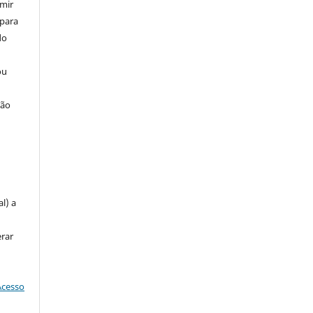
umir
 para
do
ou
ção
u
l) a
erar
Acesso