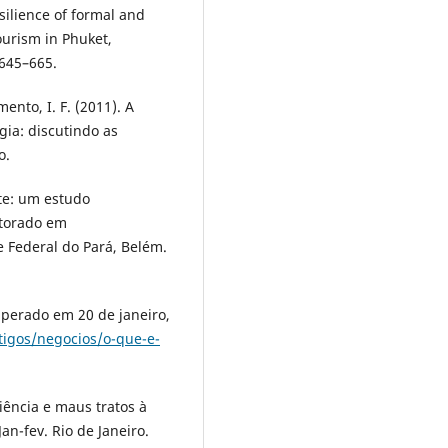
esilience of formal and
ourism in Phuket,
 645–665.
ento, I. F. (2011). A
gia: discutindo as
o.
nte: um estudo
utorado em
 Federal do Pará, Belém.
cuperado em 20 de janeiro,
tigos/negocios/o-que-e-
liência e maus tratos à
an-fev. Rio de Janeiro.