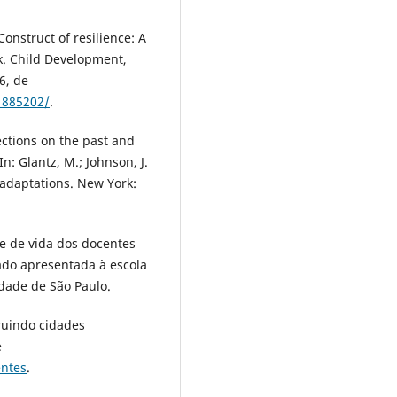
 Construct of resilience: A
rk. Child Development,
6, de
1885202/
.
ections on the past and
n: Glantz, M.; Johnson, J.
e adaptations. New York:
de de vida dos docentes
ado apresentada à escola
dade de São Paulo.
ruindo cidades
e
entes
.