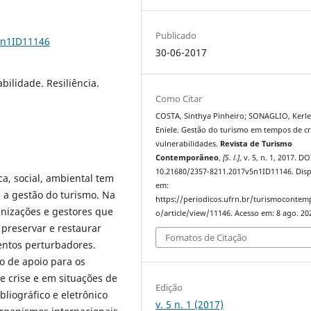
Publicado
5n1ID11146
30-06-2017
bilidade. Resiliência.
Como Citar
COSTA, Sinthya Pinheiro; SONAGLIO, Kerle
Eniele. Gestão do turismo em tempos de cr
vulnerabilidades.
Revista de Turismo
Contemporâneo
,
[S. l.]
, v. 5, n. 1, 2017. DO
10.21680/2357-8211.2017v5n1ID11146. Disp
ca, social, ambiental tem
em:
 a gestão do turismo. Na
https://periodicos.ufrn.br/turismoconte
nizações e gestores que
o/article/view/11146. Acesso em: 8 ago. 20
 preservar e restaurar
Fomatos de Citação
entos perturbadores.
 de apoio para os
 crise e em situações de
Edição
liográfico e eletrônico
v. 5 n. 1 (2017)