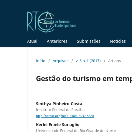
Atual
Anteriores
Submissões
Notícias
Início
/
Arquivos
/
v. 5 n. 1 (2017)
/
Artigos
Gestão do turismo em tempo
Sinthya Pinheiro Costa
Instituto Federal da Paraíba
http://orcid.org/0000-0001-6937-5888
Kerlei Eniele Sonaglio
Universidade Federal do Rio Grande do Norte