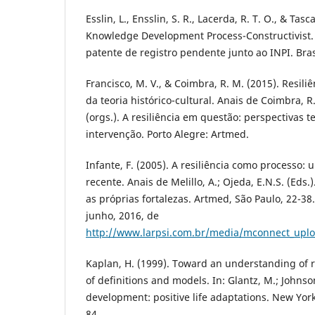
Esslin, L., Ensslin, S. R., Lacerda, R. T. O., & Tasc
Knowledge Development Process-Constructivist.
patente de registro pendente junto ao INPI. Bras
Francisco, M. V., & Coimbra, R. M. (2015). Resili
da teoria histórico-cultural. Anais de Coimbra, R
(orgs.). A resiliência em questão: perspectivas t
intervenção. Porto Alegre: Artmed.
Infante, F. (2005). A resiliência como processo: 
recente. Anais de Melillo, A.; Ojeda, E.N.S. (Eds.
as próprias fortalezas. Artmed, São Paulo, 22-3
junho, 2016, de
http://www.larpsi.com.br/media/mconnect_uplo
Kaplan, H. (1999). Toward an understanding of re
of definitions and models. In: Glantz, M.; Johnson
development: positive life adaptations. New Yor
84.