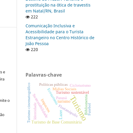
prostituição na ótica de travestis
em Natal/RN, Brasil
222
Comunicação Inclusiva e
Acessibilidade para o Turista
Estrangeiro no Centro Histórico de
João Pessoa
220
:
s e
Palavras-chave
ira
Turismo cinematográfico
Políticas públicas
Cicloturismo
Mídias Sociais
Ecoturismo
Turismo sustentável
Sustentabilidade
Turismo
Bibliometria
Paraná
ite o
Impactos
turismo
Identidade
Futebol
Florianópolis
Lazer
ção
Turismo de Base Comunitária