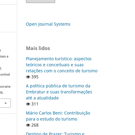
Open Journal Systems
Mais lidos
i
ises e
Planejamento turístico: aspectos
teóricos e conceituais e suas
I:
relações com o conceito de turismo
onível
395
A política pública de turismo da
mporane
Embratur e suas transformações
26.
até a atualidade
311
Mário Carlos Beni: Contribuição
para o estudo do turismo
268
Destino de Prazer: Turismo e