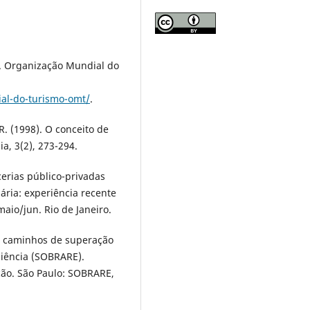
). Organização Mundial do
al-do-turismo-omt/
.
 R. (1998). O conceito de
a, 3(2), 273-294.
arcerias público-privadas
ária: experiência recente
maio/jun. Rio de Janeiro.
m: caminhos de superação
iliência (SOBRARE).
ão. São Paulo: SOBRARE,