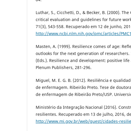
Luthar, S., Cicchetti, D., & Becker, B. (2000). The
critical evaluation and guidelines for future wo
71(3), 543-558. Recuperado em 12 de junho, 201
http://www.ncbi.nlm.nih.gov/pmc/articles/PMC
Masten, A. (1999). Resilience comes of age: Refl
outlooks for the next generation of researchers. I
(Eds.). Resilience and development: positive lif
Plenum Publishers, 281-296.
Miguel, M. E. G. B. (2012). Resiliência e qualida
de enfermagem. Ribeirão Preto. Tese de doutor
de enfermagem de Ribeirão Preto/USP. Universi
Ministério da Integração Nacional (2016). Const
resilientes. Recuperado em 13 de julho, 2016, d
http://www.mi.gov.br/web/guest/cidades-resili