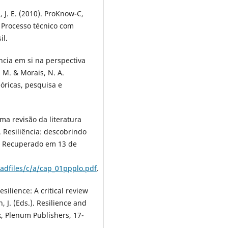
a, J. E. (2010). ProKnow-C,
 Processo técnico com
il.
ência em si na perspectiva
. M. & Morais, N. A.
eóricas, pesquisa e
uma revisão da literatura
). Resiliência: descobrindo
8. Recuperado em 13 de
adfiles/c/a/cap_01ppplo.pdf
.
silience: A critical review
, J. (Eds.). Resilience and
k, Plenum Publishers, 17-