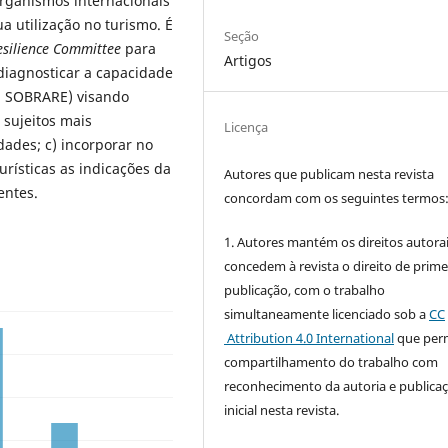
 organismos internacionais
ua utilização no turismo. É
Seção
esilience Committee
para
Artigos
 diagnosticar a capacidade
ia SOBRARE) visando
 sujeitos mais
Licença
dades; c) incorporar no
rísticas as indicações da
Autores que publicam nesta revista
entes.
concordam com os seguintes termos
1. Autores mantém os direitos autorai
concedem à revista o direito de prime
publicação, com o trabalho
simultaneamente licenciado sob a
CC
Attribution 4.0 International
que perm
compartilhamento do trabalho com
reconhecimento da autoria e publica
inicial nesta revista.