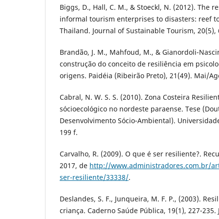
Biggs, D., Hall, C. M., & Stoeckl, N. (2012). The r
informal tourism enterprises to disasters: reef t
Thailand. Journal of Sustainable Tourism, 20(5),
Brandão, J. M., Mahfoud, M., & Gianordoli-Nascim
construção do conceito de resiliência em psicolo
origens. Paidéia (Ribeirão Preto), 21(49). Mai/Ag
Cabral, N. W. S. S. (2010). Zona Costeira Resilie
sócioecológico no nordeste paraense. Tese (Do
Desenvolvimento Sócio-Ambiental). Universidade
199 f.
Carvalho, R. (2009). O que é ser resiliente?. Re
2017, de
http://www.administradores.com.br/ar
ser-resiliente/33338/
.
Deslandes, S. F., Junqueira, M. F. P., (2003). Resi
criança. Caderno Saúde Pública, 19(1), 227-235. J