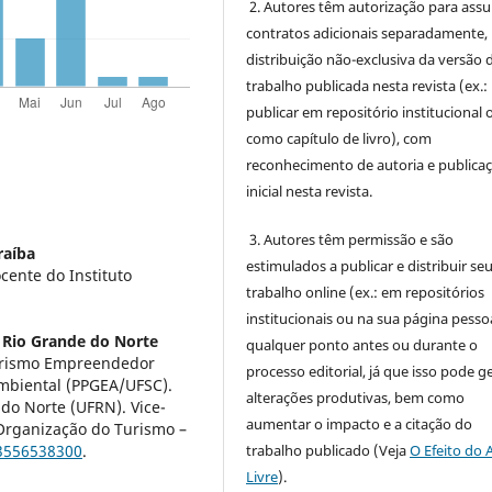
2. Autores têm autorização para ass
contratos adicionais separadamente,
distribuição não-exclusiva da versão 
trabalho publicada nesta revista (ex.:
publicar em repositório institucional 
como capítulo de livro), com
reconhecimento de autoria e publica
inicial nesta revista.
3. Autores têm permissão e são
raíba
estimulados a publicar e distribuir se
ente do Instituto
trabalho online (ex.: em repositórios
institucionais ou na sua página pessoa
 Rio Grande do Norte
qualquer ponto antes ou durante o
Turismo Empreendedor
processo editorial, já que isso pode g
mbiental (PPGEA/UFSC).
alterações produtivas, bem como
do Norte (UFRN). Vice-
aumentar o impacto e a citação do
Organização do Turismo –
trabalho publicado (Veja
O Efeito do 
13556538300
.
Livre
).