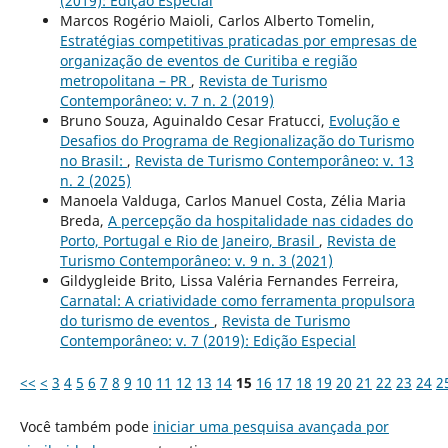
(2019): Edição Especial
Marcos Rogério Maioli, Carlos Alberto Tomelin,
Estratégias competitivas praticadas por empresas de
organização de eventos de Curitiba e região
metropolitana – PR
,
Revista de Turismo
Contemporâneo: v. 7 n. 2 (2019)
Bruno Souza, Aguinaldo Cesar Fratucci,
Evolução e
Desafios do Programa de Regionalização do Turismo
no Brasil:
,
Revista de Turismo Contemporâneo: v. 13
n. 2 (2025)
Manoela Valduga, Carlos Manuel Costa, Zélia Maria
Breda,
A percepção da hospitalidade nas cidades do
Porto, Portugal e Rio de Janeiro, Brasil
,
Revista de
Turismo Contemporâneo: v. 9 n. 3 (2021)
Gildygleide Brito, Lissa Valéria Fernandes Ferreira,
Carnatal: A criatividade como ferramenta propulsora
do turismo de eventos
,
Revista de Turismo
Contemporâneo: v. 7 (2019): Edição Especial
<<
<
3
4
5
6
7
8
9
10
11
12
13
14
15
16
17
18
19
20
21
22
23
24
2
Você também pode
iniciar uma pesquisa avançada por