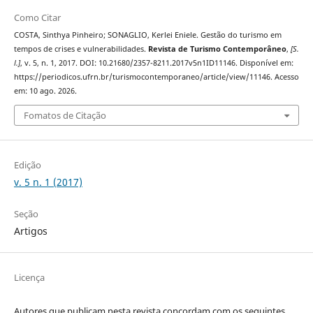
Como Citar
COSTA, Sinthya Pinheiro; SONAGLIO, Kerlei Eniele. Gestão do turismo em
tempos de crises e vulnerabilidades.
Revista de Turismo Contemporâneo
,
[S.
l.]
, v. 5, n. 1, 2017. DOI: 10.21680/2357-8211.2017v5n1ID11146. Disponível em:
https://periodicos.ufrn.br/turismocontemporaneo/article/view/11146. Acesso
em: 10 ago. 2026.
Fomatos de Citação
Edição
v. 5 n. 1 (2017)
Seção
Artigos
Licença
Autores que publicam nesta revista concordam com os seguintes