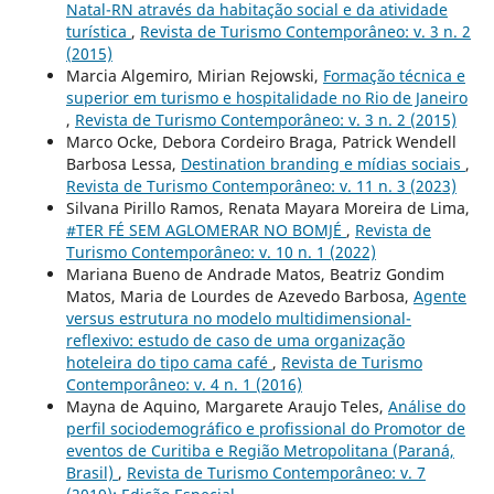
Natal-RN através da habitação social e da atividade
turística
,
Revista de Turismo Contemporâneo: v. 3 n. 2
(2015)
Marcia Algemiro, Mirian Rejowski,
Formação técnica e
superior em turismo e hospitalidade no Rio de Janeiro
,
Revista de Turismo Contemporâneo: v. 3 n. 2 (2015)
Marco Ocke, Debora Cordeiro Braga, Patrick Wendell
Barbosa Lessa,
Destination branding e mídias sociais
,
Revista de Turismo Contemporâneo: v. 11 n. 3 (2023)
Silvana Pirillo Ramos, Renata Mayara Moreira de Lima,
#TER FÉ SEM AGLOMERAR NO BOMJÉ
,
Revista de
Turismo Contemporâneo: v. 10 n. 1 (2022)
Mariana Bueno de Andrade Matos, Beatriz Gondim
Matos, Maria de Lourdes de Azevedo Barbosa,
Agente
versus estrutura no modelo multidimensional-
reflexivo: estudo de caso de uma organização
hoteleira do tipo cama café
,
Revista de Turismo
Contemporâneo: v. 4 n. 1 (2016)
Mayna de Aquino, Margarete Araujo Teles,
Análise do
perfil sociodemográfico e profissional do Promotor de
eventos de Curitiba e Região Metropolitana (Paraná,
Brasil)
,
Revista de Turismo Contemporâneo: v. 7