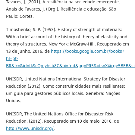
Tavares, J. (2001). A resiliência na sociedade emergente.
Anais de Tavares, J. (Org.). Resiliência e educação. São
Paulo: Cortez.
Timoshenko, S. P. (1953). History of strength of materials:
With a brief account of the history of theory of elasticity and
theory of structures. New York: McGraw-Hill. Recuperado em
13 de junho, 2016, de
https://books.google.com.br/books?
hl=pt-
BR&lr=&id=tkScQmyhsb8C&oi=fnd&pg=PR5&ots=X4irge5BEB&si
UNISDR, United Nations International Strategy for Disaster
Reduction (2012). Como construir cidades mais resilientes:
um guia para gestores públicos locais. Genebra: Nações
Unidas.
UNISDR, The United Nations Office for Diseaster Risk
Reduction. (2012). Recuperado em 10 de maio, 2016, de
http://www.unisdr.org/
.