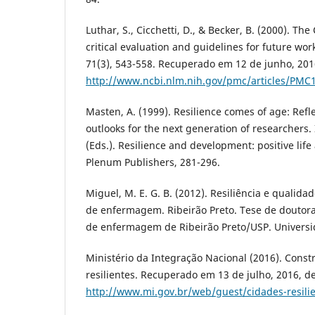
Luthar, S., Cicchetti, D., & Becker, B. (2000). The
critical evaluation and guidelines for future wo
71(3), 543-558. Recuperado em 12 de junho, 201
http://www.ncbi.nlm.nih.gov/pmc/articles/PMC
Masten, A. (1999). Resilience comes of age: Refl
outlooks for the next generation of researchers. I
(Eds.). Resilience and development: positive lif
Plenum Publishers, 281-296.
Miguel, M. E. G. B. (2012). Resiliência e qualida
de enfermagem. Ribeirão Preto. Tese de doutor
de enfermagem de Ribeirão Preto/USP. Universi
Ministério da Integração Nacional (2016). Const
resilientes. Recuperado em 13 de julho, 2016, d
http://www.mi.gov.br/web/guest/cidades-resili