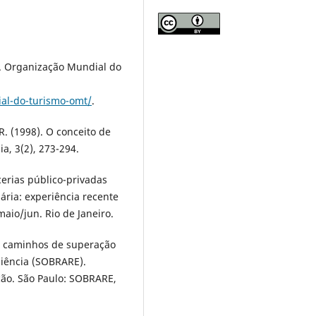
). Organização Mundial do
al-do-turismo-omt/
.
 R. (1998). O conceito de
a, 3(2), 273-294.
arcerias público-privadas
ária: experiência recente
maio/jun. Rio de Janeiro.
m: caminhos de superação
iliência (SOBRARE).
ão. São Paulo: SOBRARE,