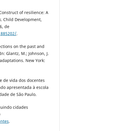
 Construct of resilience: A
rk. Child Development,
6, de
1885202/
.
ections on the past and
n: Glantz, M.; Johnson, J.
e adaptations. New York:
de de vida dos docentes
ado apresentada à escola
dade de São Paulo.
ruindo cidades
e
entes
.