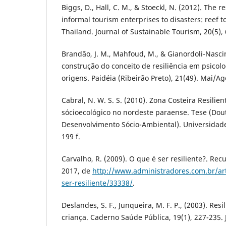
Biggs, D., Hall, C. M., & Stoeckl, N. (2012). The r
informal tourism enterprises to disasters: reef t
Thailand. Journal of Sustainable Tourism, 20(5),
Brandão, J. M., Mahfoud, M., & Gianordoli-Nascim
construção do conceito de resiliência em psicolo
origens. Paidéia (Ribeirão Preto), 21(49). Mai/Ag
Cabral, N. W. S. S. (2010). Zona Costeira Resilie
sócioecológico no nordeste paraense. Tese (Do
Desenvolvimento Sócio-Ambiental). Universidade
199 f.
Carvalho, R. (2009). O que é ser resiliente?. Re
2017, de
http://www.administradores.com.br/ar
ser-resiliente/33338/
.
Deslandes, S. F., Junqueira, M. F. P., (2003). Resi
criança. Caderno Saúde Pública, 19(1), 227-235. J