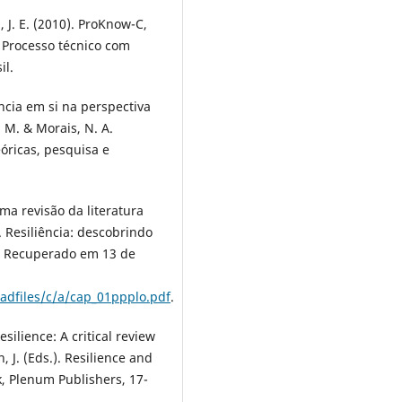
a, J. E. (2010). ProKnow-C,
 Processo técnico com
il.
ência em si na perspectiva
. M. & Morais, N. A.
eóricas, pesquisa e
uma revisão da literatura
). Resiliência: descobrindo
8. Recuperado em 13 de
adfiles/c/a/cap_01ppplo.pdf
.
silience: A critical review
, J. (Eds.). Resilience and
k, Plenum Publishers, 17-