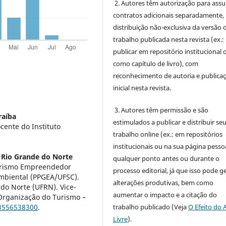
2. Autores têm autorização para ass
contratos adicionais separadamente,
distribuição não-exclusiva da versão 
trabalho publicada nesta revista (ex.:
publicar em repositório institucional 
como capítulo de livro), com
reconhecimento de autoria e publica
inicial nesta revista.
3. Autores têm permissão e são
raíba
estimulados a publicar e distribuir se
ente do Instituto
trabalho online (ex.: em repositórios
institucionais ou na sua página pessoa
 Rio Grande do Norte
qualquer ponto antes ou durante o
Turismo Empreendedor
processo editorial, já que isso pode g
mbiental (PPGEA/UFSC).
alterações produtivas, bem como
do Norte (UFRN). Vice-
aumentar o impacto e a citação do
Organização do Turismo –
trabalho publicado (Veja
O Efeito do 
13556538300
.
Livre
).