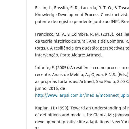
Esslin, L., Ensslin, S. R., Lacerda, R. T. O., & Tasc
Knowledge Development Process-Constructivist.
patente de registro pendente junto ao INPI. Bras
Francisco, M. V., & Coimbra, R. M. (2015). Resili
da teoria histórico-cultural. Anais de Coimbra, R
(orgs.). A resiliência em questão: perspectivas t
intervenção. Porto Alegre: Artmed.
Infante, F. (2005). A resiliência como processo: 
recente. Anais de Melillo, A.; Ojeda, E.N.S. (Eds.
as próprias fortalezas. Artmed, São Paulo, 22-3
junho, 2016, de
http://www.larpsi.com.br/media/mconnect_uplo
Kaplan, H. (1999). Toward an understanding of re
of definitions and models. In: Glantz, M.; Johnson
development: positive life adaptations. New Yor
84.