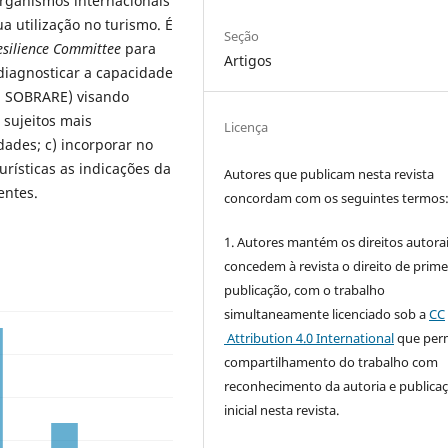
 organismos internacionais
ua utilização no turismo. É
Seção
esilience Committee
para
Artigos
 diagnosticar a capacidade
ia SOBRARE) visando
 sujeitos mais
Licença
dades; c) incorporar no
rísticas as indicações da
Autores que publicam nesta revista
entes.
concordam com os seguintes termos
1. Autores mantém os direitos autorai
concedem à revista o direito de prime
publicação, com o trabalho
simultaneamente licenciado sob a
CC
Attribution 4.0 International
que perm
compartilhamento do trabalho com
reconhecimento da autoria e publica
inicial nesta revista.