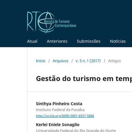
Atual
Anteriores
Submissões
Notícias
Início
/
Arquivos
/
v. 5 n. 1 (2017)
/
Artigos
Gestão do turismo em tempo
Sinthya Pinheiro Costa
Instituto Federal da Paraíba
http://orcid.org/0000-0001-6937-5888
Kerlei Eniele Sonaglio
Universidade Federal do Rio Grande do Norte