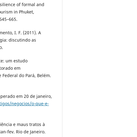
esilience of formal and
ourism in Phuket,
 645–665.
ento, I. F. (2011). A
gia: discutindo as
o.
nte: um estudo
utorado em
 Federal do Pará, Belém.
cuperado em 20 de janeiro,
tigos/negocios/o-que-e-
liência e maus tratos à
an-fev. Rio de Janeiro.