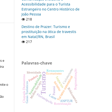
Acessibilidade para o Turista
Estrangeiro no Centro Histórico de
João Pessoa
218
Destino de Prazer: Turismo e
prostituição na ótica de travestis
em Natal/RN, Brasil
217
:
s e
Palavras-chave
ira
Cicloturismo
Regionalização
Restaurantes
Identidade
Turismo
Ecoturismo
Sustentabilidade
Futebol
Chapada Diamantina
Turismo sustentável
Impactos
turismo
Mídias Sociais
Guias Turísticos
ite o
Paraná
Bibliometria
Florianópolis
Lazer
ção
ANPTUR
Roteirização