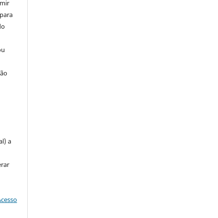
umir
 para
do
ou
ção
u
l) a
erar
Acesso