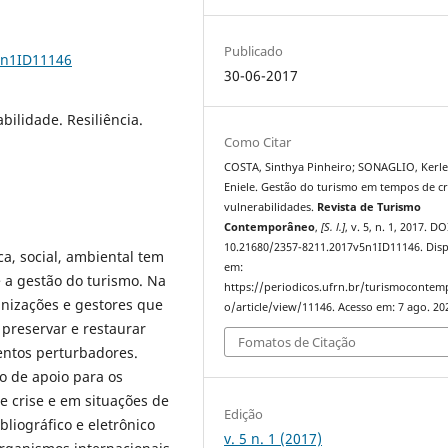
Publicado
5n1ID11146
30-06-2017
bilidade. Resiliência.
Como Citar
COSTA, Sinthya Pinheiro; SONAGLIO, Kerle
Eniele. Gestão do turismo em tempos de cr
vulnerabilidades.
Revista de Turismo
Contemporâneo
,
[S. l.]
, v. 5, n. 1, 2017. DO
10.21680/2357-8211.2017v5n1ID11146. Disp
ca, social, ambiental tem
em:
 a gestão do turismo. Na
https://periodicos.ufrn.br/turismoconte
nizações e gestores que
o/article/view/11146. Acesso em: 7 ago. 20
 preservar e restaurar
Fomatos de Citação
entos perturbadores.
 de apoio para os
 crise e em situações de
Edição
liográfico e eletrônico
v. 5 n. 1 (2017)