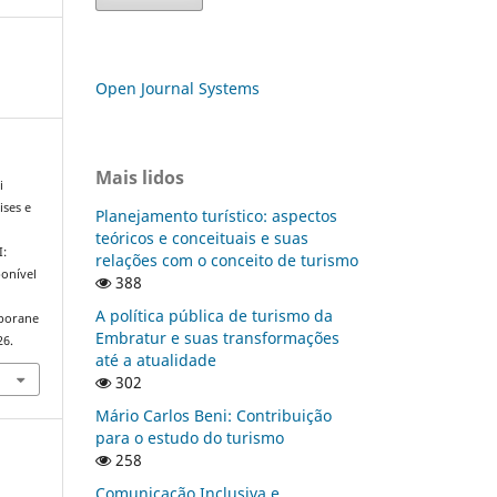
Open Journal Systems
Mais lidos
i
ises e
Planejamento turístico: aspectos
teóricos e conceituais e suas
I:
relações com o conceito de turismo
onível
388
A política pública de turismo da
mporane
Embratur e suas transformações
26.
até a atualidade
302
Mário Carlos Beni: Contribuição
para o estudo do turismo
258
Comunicação Inclusiva e