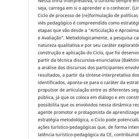
Nessa linha interpretativa, o turismo sempre e
seja, carrega em si o aprender e o conhecer. (Lim
Ciclo de processo de (re)formulação de política
viés pedagógico é compreendido como estratégi
etapas que vão desde a “Articulação e Aproxim
e Avaliação”. Metodologicamente, a pesquisa ca
natureza qualitativa e por seu caráter explorató
construção e aplicação do Ciclo, que foi desenvo
partir da técnica discursiva-enunciativa (Bakhtin
a análise dos discursos dos participantes envol
resultados, a partir da síntese-interpretativa do
identificados, aponta-se para o caráter da estra
propulsor de articulação entre os diferentes s
pública, já que os coloca em diálogo e em cons
possibilita que os envolvidos nessa dinâmica 
agente promotor e protagonista de aprendizage
estratégia metodológica, o Ciclo pode potencial
ações turístico-pedagógicas que, de forma inte
latência turístico-pedagógica da CE, contribuin