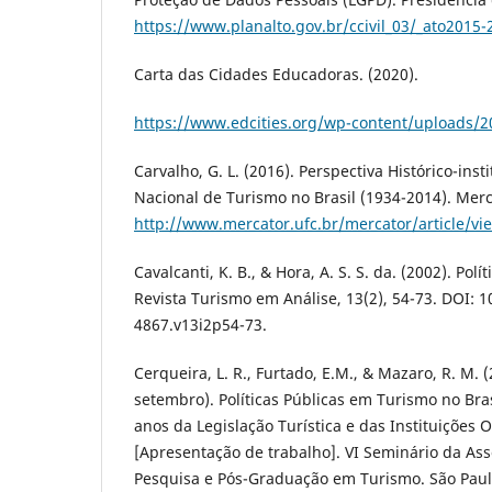
https://www.planalto.gov.br/ccivil_03/_ato2015
Carta das Cidades Educadoras. (2020).
https://www.edcities.org/wp-content/uploads/2
Carvalho, G. L. (2016). Perspectiva Histórico-insti
Nacional de Turismo no Brasil (1934-2014). Merca
http://www.mercator.ufc.br/mercator/article/vi
Cavalcanti, K. B., & Hora, A. S. S. da. (2002). Polí
Revista Turismo em Análise, 13(2), 54-73. DOI: 1
4867.v13i2p54-73.
Cerqueira, L. R., Furtado, E.M., & Mazaro, R. M. 
setembro). Políticas Públicas em Turismo no Bras
anos da Legislação Turística e das Instituições O
[Apresentação de trabalho]. VI Seminário da Ass
Pesquisa e Pós-Graduação em Turismo. São Paul