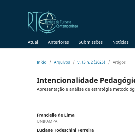
Atual
Anteriores
Submissões
Notícias
Início
/
Arquivos
/
v. 13 n. 2 (2025)
/
Artigos
Intencionalidade Pedagógi
Apresentação e análise de estratégia metodológi
Francielle de Lima
UNIPAMPA
Luciane Todeschini Ferreira