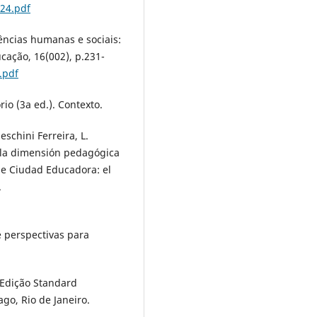
124.pdf
iências humanas e sociais:
cação, 16(002), p.231-
.pdf
ório (3a ed.). Contexto.
schini Ferreira, L.
e la dimensión pedagógica
 de Ciudad Educadora: el
.
e perspectivas para
. Edição Standard
go, Rio de Janeiro.