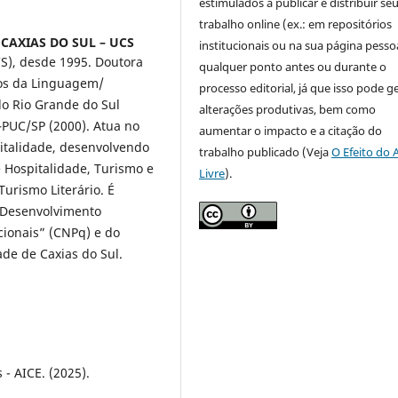
estimulados a publicar e distribuir se
trabalho online (ex.: em repositórios
CAXIAS DO SUL – UCS
institucionais ou na sua página pessoa
CS), desde 1995. Doutora
qualquer ponto antes ou durante o
dos da Linguagem/
processo editorial, já que isso pode g
do Rio Grande do Sul
alterações produtivas, bem como
PUC/SP (2000). Atua no
aumentar o impacto e a citação do
talidade, desenvolvendo
trabalho publicado (Veja
O Efeito do 
 Hospitalidade, Turismo e
Livre
).
urismo Literário. É
 Desenvolvimento
ionais” (CNPq) e do
de de Caxias do Sul.
- AICE. (2025).