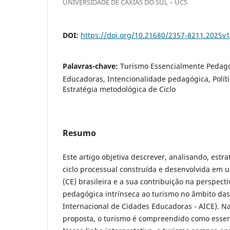
UNIVERSIDADE DE CAXIAS DO SUL – UCS
DOI:
https://doi.org/10.21680/2357-8211.2025v
Palavras-chave:
Turismo Essencialmente Pedagó
Educadoras, Intencionalidade pedagógica, Políti
Estratégia metodológica de Ciclo
Resumo
Este artigo objetiva descrever, analisando, estr
ciclo processual construída e desenvolvida em
(CE) brasileira e a sua contribuição na perspec
pedagógica intrínseca ao turismo no âmbito das
Internacional de Cidades Educadoras - AICE). N
proposta, o turismo é compreendido como esse