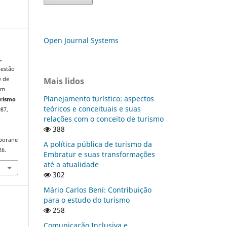
Open Journal Systems
,
Gestão
Mais lidos
e de
em
Planejamento turístico: aspectos
urismo
teóricos e conceituais e suas
987,
relações com o conceito de turismo
388
mporane
A política pública de turismo da
26.
Embratur e suas transformações
até a atualidade
302
Mário Carlos Beni: Contribuição
para o estudo do turismo
258
Comunicação Inclusiva e