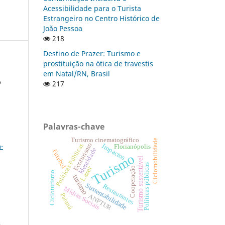
Acessibilidade para o Turista
Estrangeiro no Centro Histórico de
João Pessoa
218
Destino de Prazer: Turismo e
prostituição na ótica de travestis
em Natal/RN, Brasil
o
217
Palavras-chave
a
Turismo cinematográfico
Ciclomobilidade
Ecoturismo
-
Impactos
Políticas Públicas
Florianópolis
Identidade
Futebol
Turismo
Turismo sustentável
Políticas públicas
Lazer
Cooperação
Cicloturismo
turismo
Sustentabilidade
Restaurantes
Mídias Sociais
Paraná
ANPTUR
: