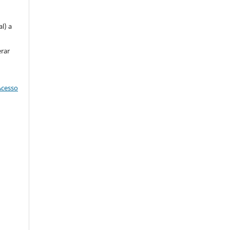
u
l) a
erar
Acesso