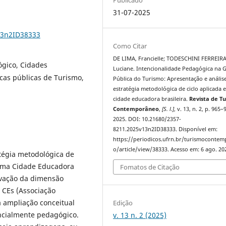
31-07-2025
13n2ID38333
Como Citar
DE LIMA, Francielle; TODESCHINI FERREIRA
gico, Cidades
Luciane. Intencionalidade Pedagógica na 
cas públicas de Turismo,
Pública do Turismo: Apresentação e anális
estratégia metodológica de ciclo aplicada 
cidade educadora brasileira.
Revista de T
Contemporâneo
,
[S. l.]
, v. 13, n. 2, p. 965–
2025. DOI: 10.21680/2357-
8211.2025v13n2ID38333. Disponível em:
https://periodicos.ufrn.br/turismoconte
o/article/view/38333. Acesso em: 6 ago. 20
atégia metodológica de
 uma Cidade Educadora
Fomatos de Citação
tivação da dimensão
 CEs (Associação
a ampliação conceitual
Edição
ncialmente pedagógico.
v. 13 n. 2 (2025)