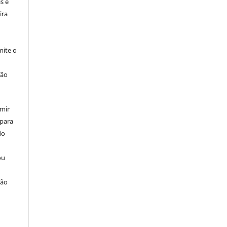
s e
ira
ite o
ção
umir
 para
do
ou
ção