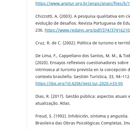
https://www.anptur.org.br/anais/anais/files/6/
Chizzotti, A. (2003). A pesquisa qualitativa em c
evolução de desafios. Revista Portuguesa de Edu
236.
https://www.redalyc.org/pdf/374/37416210
Cruz, R. de C. (2002). Política de turismo e territ
De Lima, F., Cappellano dos Santos, M. M., & Tode
(2020). Ensayos reflexivos cuestionadores sobr
intrínseca al turismo prevista en la concepción
contexto brasileño. Gestión Turística, 33, 94–112
https://doi.org/10.4206/gest.tur.2020.n33-05
Dias, R. (2017). Gestão pública: aspectos atuais 
atualização. Atlas.
Freud, S. (1992). Inhibición, síntoma y angustia
Brasileira das Obras Psicológicas Completas. Ima