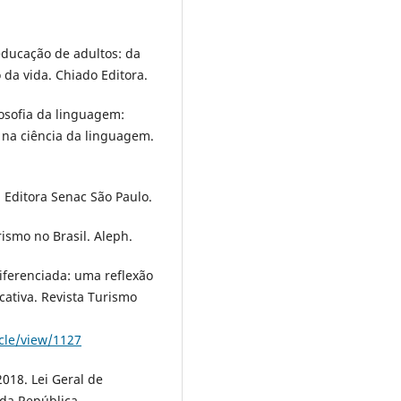
educação de adultos: da
a vida. Chiado Editora.
losofia da linguagem:
na ciência da linguagem.
. Editora Senac São Paulo.
rismo no Brasil. Aleph.
iferenciada: uma reflexão
ativa. Revista Turismo
icle/view/1127
2018. Lei Geral de
 da República.