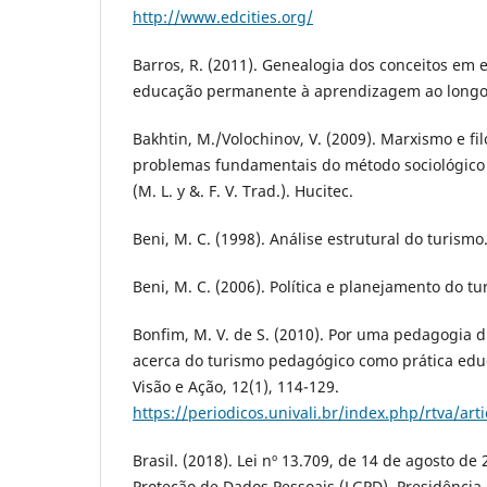
http://www.edcities.org/
Barros, R. (2011). Genealogia dos conceitos em 
educação permanente à aprendizagem ao longo d
Bakhtin, M./Volochinov, V. (2009). Marxismo e fi
problemas fundamentais do método sociológico 
(M. L. y &. F. V. Trad.). Hucitec.
Beni, M. C. (1998). Análise estrutural do turismo
Beni, M. C. (2006). Política e planejamento do tu
Bonfim, M. V. de S. (2010). Por uma pedagogia d
acerca do turismo pedagógico como prática educ
Visão e Ação, 12(1), 114-129.
https://periodicos.univali.br/index.php/rtva/art
Brasil. (2018). Lei nº 13.709, de 14 de agosto de 
Proteção de Dados Pessoais (LGPD). Presidência