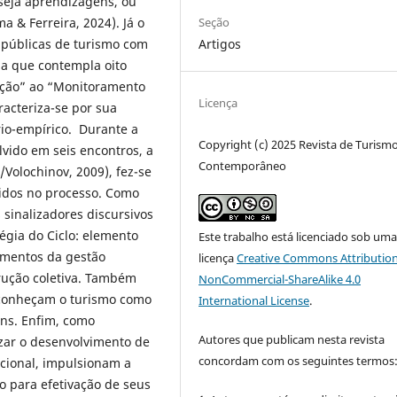
nseja aprendizagens, ou
Seção
a & Ferreira, 2024). Já o
Artigos
s públicas de turismo com
a que contempla oito
ação” ao “Monitoramento
Licença
racteriza-se por sua
rio-empírico. Durante a
Copyright (c) 2025 Revista de Turism
lvido em seis encontros, a
Contemporâneo
/Volochinov, 2009), fez-se
vidos no processo. Como
s sinalizadores discursivos
tégia do Ciclo: elemento
Este trabalho está licenciado sob um
egmentos da gestão
licença
Creative Commons Attribution
trução coletiva. Também
NonCommercial-ShareAlike 4.0
reconheçam o turismo como
International License
.
ns. Enfim, como
Autores que publicam nesta revista
izar o desenvolvimento de
concordam com os seguintes termos
ncional, impulsionam a
do para efetivação de seus