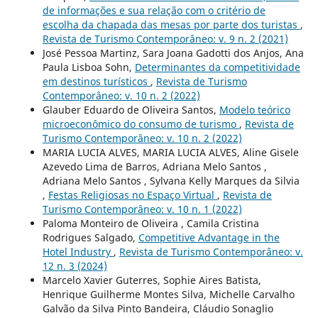
de informações e sua relação com o critério de
escolha da chapada das mesas por parte dos turistas
,
Revista de Turismo Contemporâneo: v. 9 n. 2 (2021)
José Pessoa Martinz, Sara Joana Gadotti dos Anjos, Ana
Paula Lisboa Sohn,
Determinantes da competitividade
em destinos turísticos
,
Revista de Turismo
Contemporâneo: v. 10 n. 2 (2022)
Glauber Eduardo de Oliveira Santos,
Modelo teórico
microeconômico do consumo de turismo
,
Revista de
Turismo Contemporâneo: v. 10 n. 2 (2022)
MARIA LUCIA ALVES, MARIA LUCIA ALVES, Aline Gisele
Azevedo Lima de Barros, Adriana Melo Santos ,
Adriana Melo Santos , Sylvana Kelly Marques da Silvia
,
Festas Religiosas no Espaço Virtual
,
Revista de
Turismo Contemporâneo: v. 10 n. 1 (2022)
Paloma Monteiro de Oliveira , Camila Cristina
Rodrigues Salgado,
Competitive Advantage in the
Hotel Industry
,
Revista de Turismo Contemporâneo: v.
12 n. 3 (2024)
Marcelo Xavier Guterres, Sophie Aires Batista,
Henrique Guilherme Montes Silva, Michelle Carvalho
Galvão da Silva Pinto Bandeira, Cláudio Sonaglio