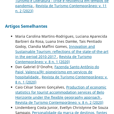
Turismo e Literatura - crise e resiliência em tempos de
pandemia
,
Revista de Turismo Contemporâneo: v. 11
n. 2 (2023)
Artigos Semelhantes
Maria Carolina Martins-Rodrigues, Luciana Aparecida
Barbieri da Rosa, Luana Ines Damke, Tais Pentiado
Godoy, Clandia Maffini Gomes,
Innovation and
Sustainable Tourism: reflections of the state-of-the-art
in the period 2010-2017
,
Revista de Turismo
Contemporâneo: v. 8 n. 1 (2020)
Dan Gabriel D'Onofre,
Fazenda Santo Antônio do
Paiol, Valença/RJ: pioneirismo em serviços de
hospitalidade
,
Revista de Turismo Contemporâneo: v.
8 n. 1 (2020)
Caio César Soares Gonçalves,
Production of economic
statistics for tourist accommodation services of Belo
Horizonte under the flexible geography approach
,
Revista de Turismo Contemporâneo: v. 8 n. 2 (2020)
Lindemberg Costa Junior, Evellyn Christynne De Souza
Sampaio,
Personalidade da marca de destinos, fontes