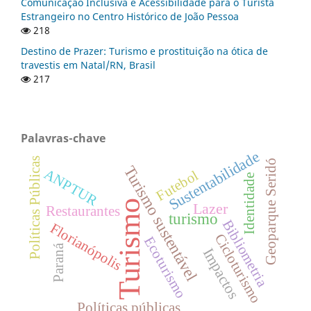
Comunicação Inclusiva e Acessibilidade para o Turista
Estrangeiro no Centro Histórico de João Pessoa
218
Destino de Prazer: Turismo e prostituição na ótica de
travestis em Natal/RN, Brasil
217
Palavras-chave
Sustentabilidade
Políticas Públicas
Geoparque Seridó
Turismo sustentável
ANPTUR
Futebol
Identidade
Turismo
Lazer
Restaurantes
turismo
Bibliometria
Florianópolis
Cicloturismo
Ecoturismo
Paraná
Impactos
Políticas públicas