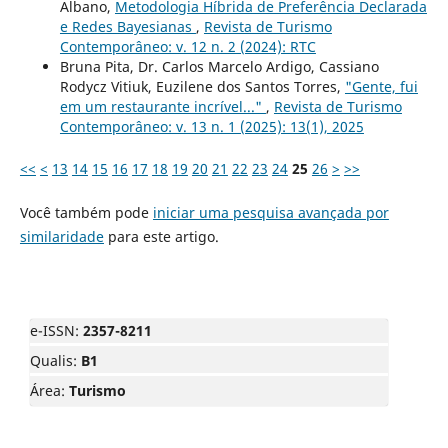
Albano,
Metodologia Híbrida de Preferência Declarada
e Redes Bayesianas
,
Revista de Turismo
Contemporâneo: v. 12 n. 2 (2024): RTC
Bruna Pita, Dr. Carlos Marcelo Ardigo, Cassiano
Rodycz Vitiuk, Euzilene dos Santos Torres,
"Gente, fui
em um restaurante incrível..."
,
Revista de Turismo
Contemporâneo: v. 13 n. 1 (2025): 13(1), 2025
<<
<
13
14
15
16
17
18
19
20
21
22
23
24
25
26
>
>>
Você também pode
iniciar uma pesquisa avançada por
similaridade
para este artigo.
e-ISSN:
2357-8211
Qualis:
B1
Área:
Turismo