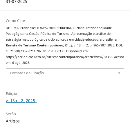
31-07-2025
Como Citar
DE LIMA, Francielle; TODESCHINI FERREIRA, Luciane. Intencionalidade
Pedagógica na Gestão Pública do Turismo: Apresentação e análise de
estratégia metodológica de ciclo aplicada em cidade educadora brasileira.
Revista de Turismo Contemporâneo
,
[S. l.]
, v. 13, n. 2, p. 965–987, 2025. DOI:
10.21680/2357-8211.2025v13n2ID38333. Disponível em:
https://periodicos.ufrn.br/turismocontemporaneo/article/view/38333. Acesso
em: 6 ago. 2026.
Fomatos de Citação
Edição
v. 13 n. 2 (2025)
Seção
Artigos