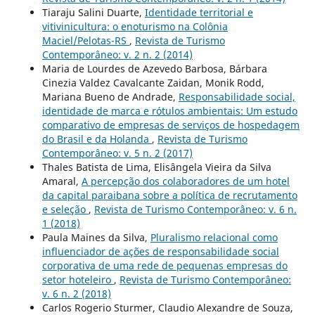
Tiaraju Salini Duarte,
Identidade territorial e
vitivinicultura: o enoturismo na Colônia
Maciel/Pelotas-RS
,
Revista de Turismo
Contemporâneo: v. 2 n. 2 (2014)
Maria de Lourdes de Azevedo Barbosa, Bárbara
Cinezia Valdez Cavalcante Zaidan, Monik Rodd,
Mariana Bueno de Andrade,
Responsabilidade social,
identidade de marca e rótulos ambientais: Um estudo
comparativo de empresas de serviços de hospedagem
do Brasil e da Holanda
,
Revista de Turismo
Contemporâneo: v. 5 n. 2 (2017)
Thales Batista de Lima, Elisângela Vieira da Silva
Amaral,
A percepção dos colaboradores de um hotel
da capital paraibana sobre a política de recrutamento
e seleção
,
Revista de Turismo Contemporâneo: v. 6 n.
1 (2018)
Paula Maines da Silva,
Pluralismo relacional como
influenciador de ações de responsabilidade social
corporativa de uma rede de pequenas empresas do
setor hoteleiro
,
Revista de Turismo Contemporâneo:
v. 6 n. 2 (2018)
Carlos Rogerio Sturmer, Claudio Alexandre de Souza,