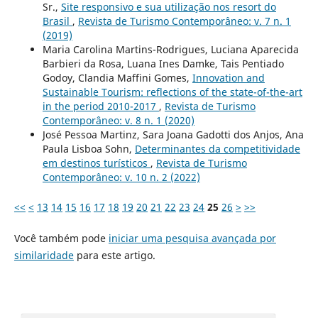
Sr.,
Site responsivo e sua utilização nos resort do
Brasil
,
Revista de Turismo Contemporâneo: v. 7 n. 1
(2019)
Maria Carolina Martins-Rodrigues, Luciana Aparecida
Barbieri da Rosa, Luana Ines Damke, Tais Pentiado
Godoy, Clandia Maffini Gomes,
Innovation and
Sustainable Tourism: reflections of the state-of-the-art
in the period 2010-2017
,
Revista de Turismo
Contemporâneo: v. 8 n. 1 (2020)
José Pessoa Martinz, Sara Joana Gadotti dos Anjos, Ana
Paula Lisboa Sohn,
Determinantes da competitividade
em destinos turísticos
,
Revista de Turismo
Contemporâneo: v. 10 n. 2 (2022)
<<
<
13
14
15
16
17
18
19
20
21
22
23
24
25
26
>
>>
Você também pode
iniciar uma pesquisa avançada por
similaridade
para este artigo.