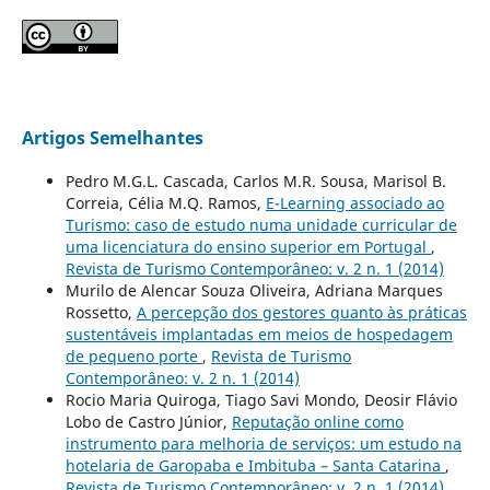
Artigos Semelhantes
Pedro M.G.L. Cascada, Carlos M.R. Sousa, Marisol B.
Correia, Célia M.Q. Ramos,
E-Learning associado ao
Turismo: caso de estudo numa unidade curricular de
uma licenciatura do ensino superior em Portugal
,
Revista de Turismo Contemporâneo: v. 2 n. 1 (2014)
Murilo de Alencar Souza Oliveira, Adriana Marques
Rossetto,
A percepção dos gestores quanto às práticas
sustentáveis implantadas em meios de hospedagem
de pequeno porte
,
Revista de Turismo
Contemporâneo: v. 2 n. 1 (2014)
Rocio Maria Quiroga, Tiago Savi Mondo, Deosir Flávio
Lobo de Castro Júnior,
Reputação online como
instrumento para melhoria de serviços: um estudo na
hotelaria de Garopaba e Imbituba – Santa Catarina
,
Revista de Turismo Contemporâneo: v. 2 n. 1 (2014)