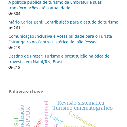
A política pública de turismo da Embratur e suas
transformações até a atualidade
304
Mário Carlos Beni: Contribuição para o estudo do turismo
261
Comunicação Inclusiva e Acessibilidade para o Turista
Estrangeiro no Centro Histórico de João Pessoa
219
Destino de Prazer: Turismo e prostituição na ótica de
travestis em Natal/RN, Brasil
218
Palavras-chave
Revisão sistemática
Turismo sustentável
Regionalização
Turismo cinematográfico
ANPTUR
Cicloturismo
Lazer
Impactos