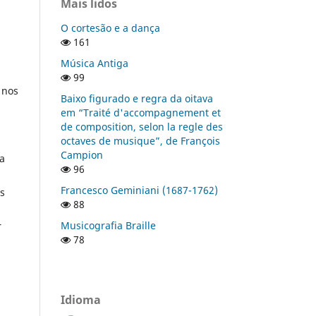
Mais lidos
O cortesão e a dança
161
Música Antiga
99
 nos
Baixo figurado e regra da oitava
em “Traité d'accompagnement et
de composition, selon la regle des
octaves de musique”, de François
Campion
da
96
Francesco Geminiani (1687-1762)
is
88
Musicografia Braille
r
78
Idioma