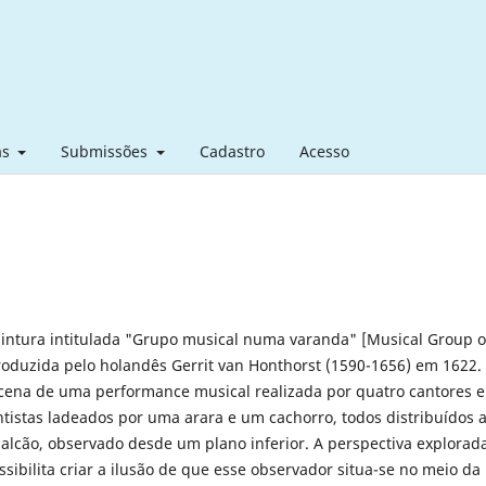
as
Submissões
Cadastro
Acesso
 pintura intitulada "Grupo musical numa varanda" [Musical Group 
produzida pelo holandês Gerrit van Honthorst (1590-1656) em 1622.
cena de uma performance musical realizada por quatro cantores e
ntistas ladeados por uma arara e um cachorro, todos distribuídos 
alcão, observado desde um plano inferior. A perspectiva explorad
ssibilita criar a ilusão de que esse observador situa-se no meio da