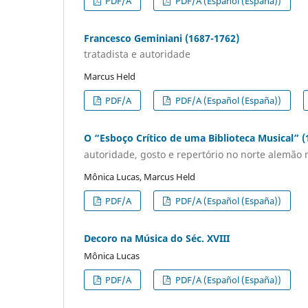
PDF/A
PDF/A (Español (España))
Francesco Geminiani (1687-1762)
tratadista e autoridade
Marcus Held
PDF/A
PDF/A (Español (España))
O “Esboço Crítico de uma Biblioteca Musical” (
autoridade, gosto e repertório no norte alemão
Mônica Lucas, Marcus Held
PDF/A
PDF/A (Español (España))
Decoro na Música do Séc. XVIII
Mônica Lucas
PDF/A
PDF/A (Español (España))