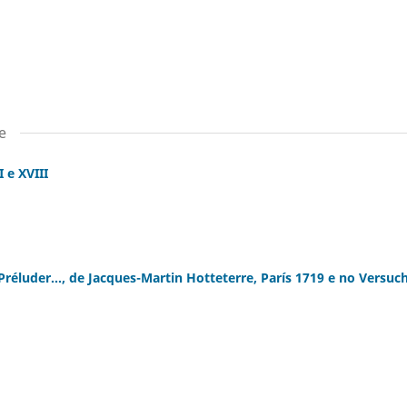
e
 e XVIII
éluder..., de Jacques-Martin Hotteterre, París 1719 e no Versuch.