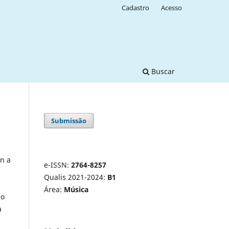
Cadastro
Acesso
Buscar
Submissão
on a
e-ISSN:
2764-8257
Qualis 2021-2024:
B1
Área:
Música
ao
a