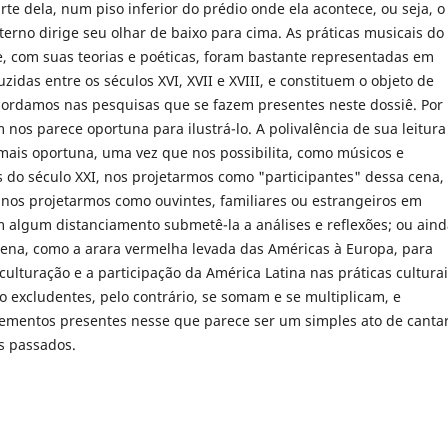
te dela, num piso inferior do prédio onde ela acontece, ou seja, o
erno dirige seu olhar de baixo para cima. As práticas musicais do
, com suas teorias e poéticas, foram bastante representadas em
zidas entre os séculos XVI, XVII e XVIII, e constituem o objeto de
ordamos nas pesquisas que se fazem presentes neste dossiê. Por
 nos parece oportuna para ilustrá-lo. A polivalência de sua leitura
mais oportuna, uma vez que nos possibilita, como músicos e
 do século XXI, nos projetarmos como "participantes" dessa cena,
nos projetarmos como ouvintes, familiares ou estrangeiros em
m algum distanciamento submetê-la a análises e reflexões; ou ain
cena, como a arara vermelha levada das Américas à Europa, para
culturação e a participação da América Latina nas práticas cultura
ão excludentes, pelo contrário, se somam e se multiplicam, e
ementos presentes nesse que parece ser um simples ato de canta
s passados.