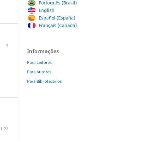
Português (Brasil)
English
Español (España)
Français (Canada)
1
Informações
Para Leitores
Para Autores
Para Bibliotecários
1-21