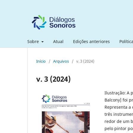
Sobre
Atual
Edições anteriores
Polític
Início
/
Arquivos
/
v. 3 (2024)
v. 3 (2024)
Ilustração: A
Balcony] foi 
Representa a 
três instrume
redor de um b
pelo pintor po